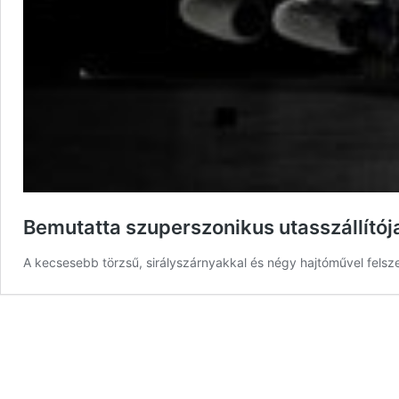
Bemutatta szuperszonikus utasszállítója
A kecsesebb törzsű, sirályszárnyakkal és négy hajtóművel felsze