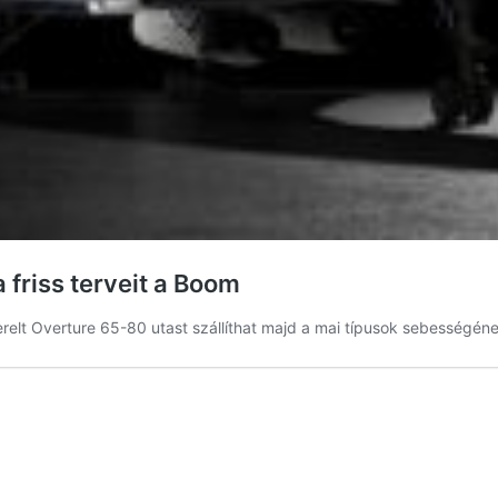
 friss terveit a Boom
relt Overture 65-80 utast szállíthat majd a mai típusok sebességéne