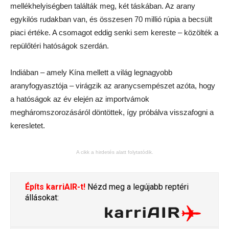
mellékhelyiségben találták meg, két táskában. Az arany
egykilós rudakban van, és összesen 70 millió rúpia a becsült
piaci értéke. A csomagot eddig senki sem kereste – közölték a
repülőtéri hatóságok szerdán.
Indiában – amely Kína mellett a világ legnagyobb
aranyfogyasztója – virágzik az aranycsempészet azóta, hogy
a hatóságok az év elején az importvámok
megháromszorozásáról döntöttek, így próbálva visszafogni a
keresletet.
A cikk a hirdetés alatt folytatódik.
Építs karriAIR-t!
Nézd meg a legújabb reptéri
állásokat: