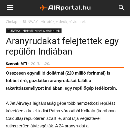
Címlap
RUNWAY - Hírfotók, videók, rövidhírek
RUNWAY - Hírfotók, videók, rövidhírek
Aranyrudakat felejtettek egy
repülőn Indiában
Szerző:
MTI
-
2013.11.20.
Összesen egymillió dollárnál (220 millió forintnál) is
többet érő, gazdátlan aranyrudakat talált a
takarítószemélyzet Indiában, egy repülőgép fedélzetén.
A Jet Airways légitársaság gépe több nemzetközi repülést
követően a kelet-indiai Patna városából Kolkata (korábban
Calcutta) repülőterén szállt le, ahol útja végeztével
rutinszerűen átvizsgálták. A 24 aranyrudat a