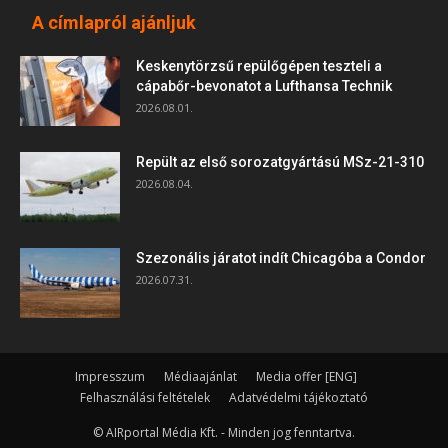
A címlapról ajánljuk
Keskenytörzsű repülőgépen teszteli a
cápabőr-bevonatot a Lufthansa Technik
2026.08.01.
Repült az első sorozatgyártású MSz-21-310
2026.08.04.
Szezonális járatot indít Chicagóba a Condor
2026.07.31.
Impresszum
Médiaajánlat
Media offer [ENG]
Felhasználási feltételek
Adatvédelmi tájékoztató
© AIRportal Média Kft. - Minden jog fenntartva.