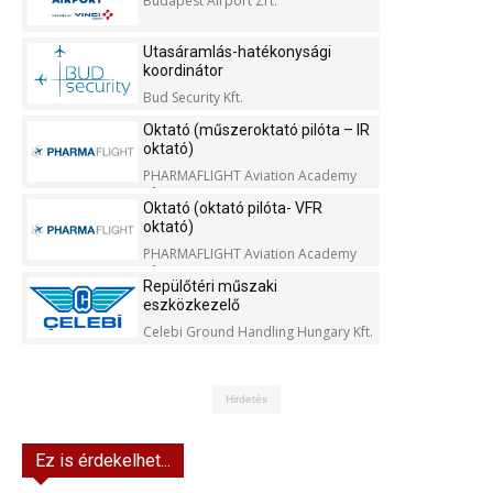
Budapest Airport Zrt.
Utasáramlás-hatékonysági
koordinátor
Bud Security Kft.
Oktató (műszeroktató pilóta – IR
oktató)
PHARMAFLIGHT Aviation Academy
Kft.
Oktató (oktató pilóta- VFR
oktató)
PHARMAFLIGHT Aviation Academy
Kft.
Repülőtéri műszaki
eszközkezelő
Celebi Ground Handling Hungary Kft.
Hirdetés
Ez is érdekelhet...