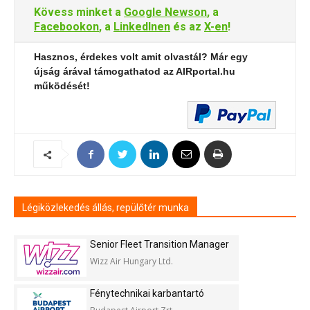
Kövess minket a
Google Newson
, a
Facebookon
, a
LinkedInen
és az
X-en
!
Hasznos, érdekes volt amit olvastál? Már egy
újság árával támogathatod az AIRportal.hu
működését!
Légiközlekedés állás, repülőtér munka
Senior Fleet Transition Manager
Wizz Air Hungary Ltd.
Fénytechnikai karbantartó