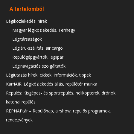
A tartalomból
Légiközlekedési hírek
Magyar légiközlekedés, Ferihegy
Légitársaságok
Légiáru-szállítás, air cargo
Repülőgépgyártók, légiipar
Léginavigációs szolgáltatók
Légiutazás hírek, cikkek, információk, tippek
KarriAIR: Légiközlekedés állás, repülőtér munka
Repülés: Kisgépes- és sportrepülés, helikopterek, drónok,
katonai repülés
REPNAPtár – Repülőnap, airshow, repülős programok,
rendezvények