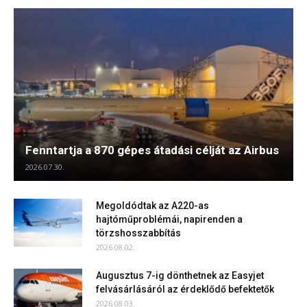
Fenntartja a 870 gépes átadási célját az Airbus
2026.07.30.
Megoldódtak az A220-as
hajtóműproblémái, napirenden a
törzshosszabbítás
2026.08.02.
Augusztus 7-ig dönthetnek az Easyjet
felvásárlásáról az érdeklődő befektetők
2026.08.03.