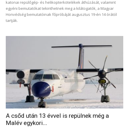
katonai repülőgép- és helikopterkötelékek áthúzását, valamint
egyéni bemutatókat tekinthetnek meg a kilátogatók, a Magyar
Honvédség bemutatóinak főpróbáját augusztus 19-én 14 órától
tartják.
A csőd után 13 évvel is repülnek még a
Malév egykori...