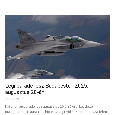
Légi parádé lesz Budapesten 2025.
augusztus 20-án
2025.08.19.
Katonai légiparádé lesz augusztus 20-án 9 órai kezdettel
Budapesten: a Duna Lánchíd és Margit híd közötti szakasza felett