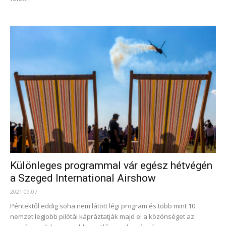
Különleges programmal vár egész hétvégén
a Szeged International Airshow
2021.09.07.
Péntektől eddig soha nem látott légi program és több mint 10
nemzet legjobb pilótái kápráztatják majd el a közönséget az