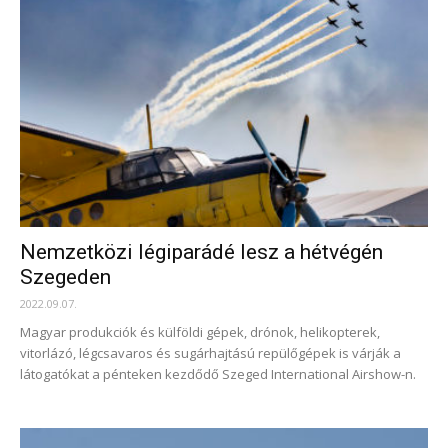
Nemzetközi légiparádé lesz a hétvégén
Szegeden
2022.09.07.
Magyar produkciók és külföldi gépek, drónok, helikopterek,
vitorlázó, légcsavaros és sugárhajtású repülőgépek is várják a
látogatókat a pénteken kezdődő Szeged International Airshow-n.