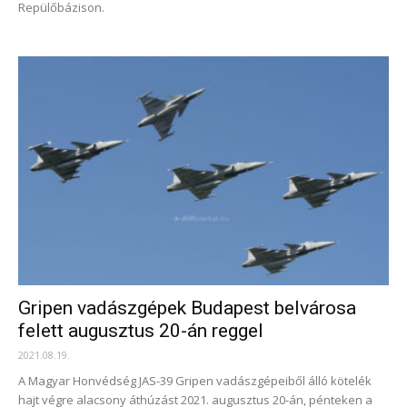
Repülőbázison.
Gripen vadászgépek Budapest belvárosa
felett augusztus 20-án reggel
2021.08.19.
A Magyar Honvédség JAS-39 Gripen vadászgépeiből álló kötelék
hajt végre alacsony áthúzást 2021. augusztus 20-án, pénteken a