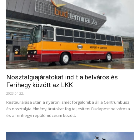
Nosztalgiajáratokat indít a belváros és
Ferihegy között az LKK
2023.04.22.
Restaurálása után a nyáron ismét forgalomba áll a Centrumbusz,
és nosztalgia élményjáratokat fog teljesíteni Budapest belvárosa
és a ferihegyi repülőmúzeum között.