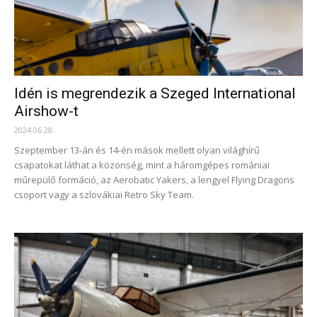
Idén is megrendezik a Szeged International
Airshow-t
2024.06.28.
Szeptember 13-án és 14-én mások mellett olyan világhírű
csapatokat láthat a közönség, mint a háromgépes romániai
műrepülő formáció, az Aerobatic Yakers, a lengyel Flying Dragons
csoport vagy a szlovákiai Retro Sky Team.