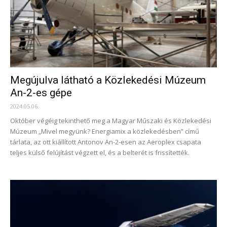
Megújulva látható a Közlekedési Múzeum
An-2-es gépe
2024.05.06.
Október végéig tekinthető meg a Magyar Műszaki és Közlekedési
Múzeum „Mivel megyünk? Energiamix a közlekedésben” című
tárlata, az ott kiállított Antonov An-2-esen az Aeroplex csapata
teljes külső felújítást végzett el, és a belterét is frissítették.