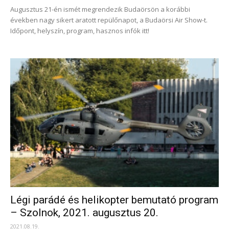
Augusztus 21-én ismét megrendezik Budaörsön a korábbi
években nagy sikert aratott repülőnapot, a Budaörsi Air Show-t.
Időpont, helyszín, program, hasznos infók itt!
Légi parádé és helikopter bemutató program
– Szolnok, 2021. augusztus 20.
2021.08.19.