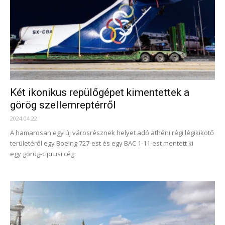
Két ikonikus repülőgépet kimentettek a
görög szellemreptérről
2024.04.22.
A hamarosan egy új városrésznek helyet adó athéni régi légikikötő
területéről egy Boeing 727-est és egy BAC 1-11-est mentett ki
egy görög-ciprusi cég.