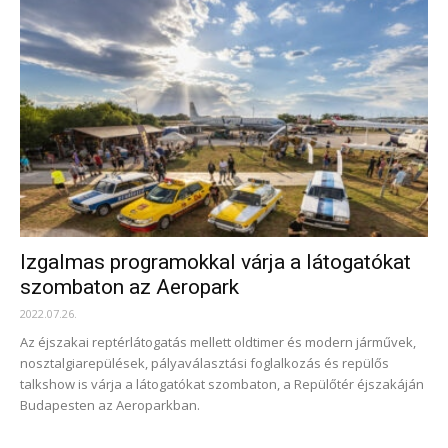
Izgalmas programokkal várja a látogatókat
szombaton az Aeropark
2022.07.26.
Az éjszakai reptérlátogatás mellett oldtimer és modern járművek,
nosztalgiarepülések, pályaválasztási foglalkozás és repülős
talkshow is várja a látogatókat szombaton, a Repülőtér éjszakáján
Budapesten az Aeroparkban.