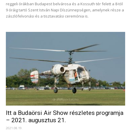
reggeli órákban Budapest belvárosa és a Kossuth tér felett a 8-tól
9 óráig tartó Szent István Napi Díszünnepségen, amelynek része a
zászlófelvonási és a tisztavatási ceremónia is.
Itt a Budaörsi Air Show részletes programja
– 2021. augusztus 21.
2021.08.19.