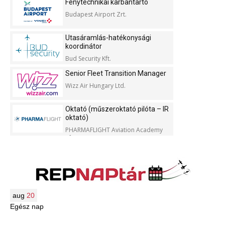
Fénytechnikai karbantartó
Budapest Airport Zrt.
Utasáramlás-hatékonysági
koordinátor
Bud Security Kft.
Senior Fleet Transition Manager
Wizz Air Hungary Ltd.
Oktató (műszeroktató pilóta – IR
oktató)
PHARMAFLIGHT Aviation Academy
Kft.
aug
20
Egész nap