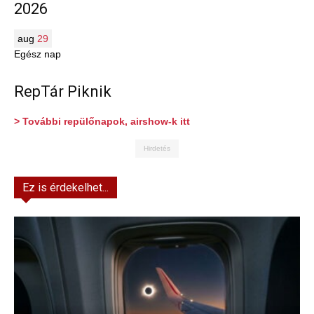
2026
aug
29
Egész nap
RepTár Piknik
> További repülőnapok, airshow-k itt
Hirdetés
Ez is érdekelhet...