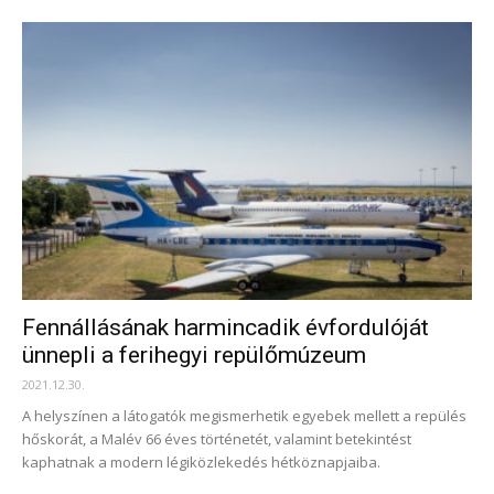
Fennállásának harmincadik évfordulóját
ünnepli a ferihegyi repülőmúzeum
2021.12.30.
A helyszínen a látogatók megismerhetik egyebek mellett a repülés
hőskorát, a Malév 66 éves történetét, valamint betekintést
kaphatnak a modern légiközlekedés hétköznapjaiba.