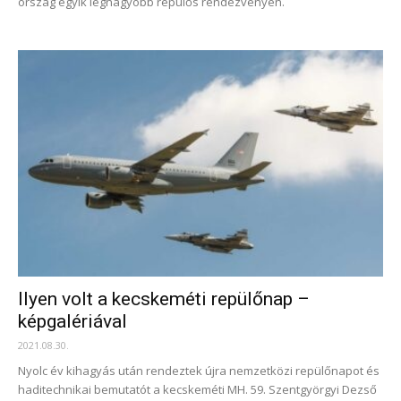
ország egyik legnagyobb repülős rendezvényén.
Ilyen volt a kecskeméti repülőnap –
képgalériával
2021.08.30.
Nyolc év kihagyás után rendeztek újra nemzetközi repülőnapot és
haditechnikai bemutatót a kecskeméti MH. 59. Szentgyörgyi Dezső