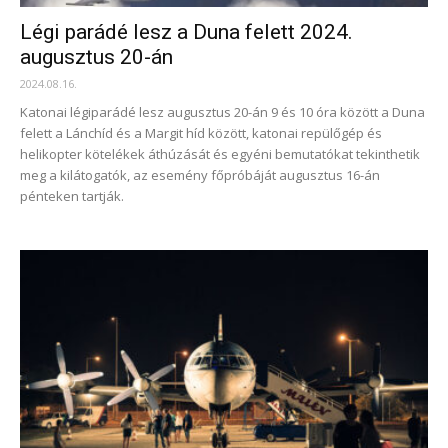
Légi parádé lesz a Duna felett 2024.
augusztus 20-án
2024.08.16.
Katonai légiparádé lesz augusztus 20-án 9 és 10 óra között a Duna
felett a Lánchíd és a Margit híd között, katonai repülőgép és
helikopter kötelékek áthúzását és egyéni bemutatókat tekinthetik
meg a kilátogatók, az esemény főpróbáját augusztus 16-án
pénteken tartják.