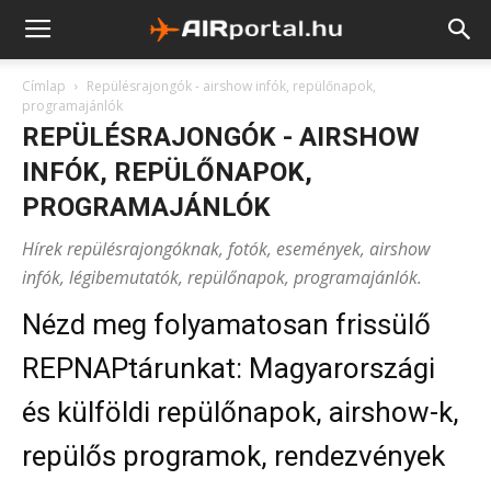
Címlap
Repülésrajongók - airshow infók, repülőnapok,
programajánlók
REPÜLÉSRAJONGÓK - AIRSHOW
INFÓK, REPÜLŐNAPOK,
PROGRAMAJÁNLÓK
Hírek repülésrajongóknak, fotók, események, airshow
infók, légibemutatók, repülőnapok, programajánlók.
Nézd meg folyamatosan frissülő
REPNAPtárunkat: Magyarországi
és külföldi repülőnapok, airshow-k,
repülős programok, rendezvények