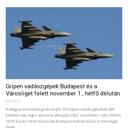
Gripen vadászgépek Budapest és a
Városliget felett november 1., hétfő délután
2021.10.31.
A Magyar Honvédség három JAS-39 Gripen vadászgépéből álló
kötelék hajt végre alacsony áthúzást 2021. november 1-jén, hétfőn
14:15 óra és 14:30 óra között Budapest belvárosa és a Városliget
felett.