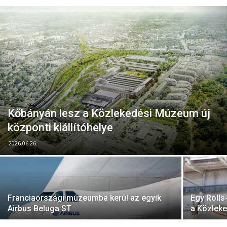
Kőbányán lesz a Közlekedési Múzeum új
központi kiállítóhelye
2026.06.26.
Franciaországi múzeumba kerül az egyik
Egy Roll
Airbus Beluga ST
a Közlek