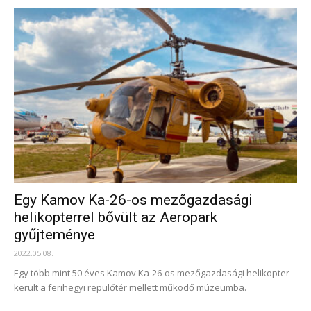
Egy Kamov Ka-26-os mezőgazdasági
helikopterrel bővült az Aeropark
gyűjteménye
2022.05.08.
Egy több mint 50 éves Kamov Ka-26-os mezőgazdasági helikopter
került a ferihegyi repülőtér mellett működő múzeumba.