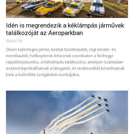
Idén is megrendezik a kéklámpás járművek
találkozóját az Aeroparkban
2024.07.18.
Ötven különleges jármű, köztük tűzoltóautók, régi rendőr- és
mentőautók, helikopterek érkeznek szombaton a ferihegyi
repülőmúzeumba, a Kéklámpás találkozóra, amelyen számtalan
eszközt kipróbálhatnak a látogatók, és testközelből kóstolhatnak
bele a különféle szolgálatok munkájába.