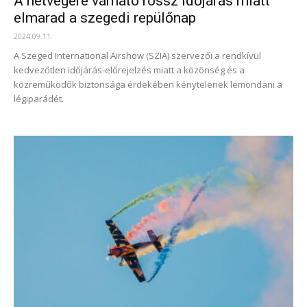
A hétvégére várható rossz időjárás miatt
elmarad a szegedi repülőnap
2024.09.11.
A Szeged International Airshow (SZIA) szervezői a rendkívül
kedvezőtlen időjárás-előrejelzés miatt a közönség és a
közreműködők biztonsága érdekében kénytelenek lemondani a
légiparádét.