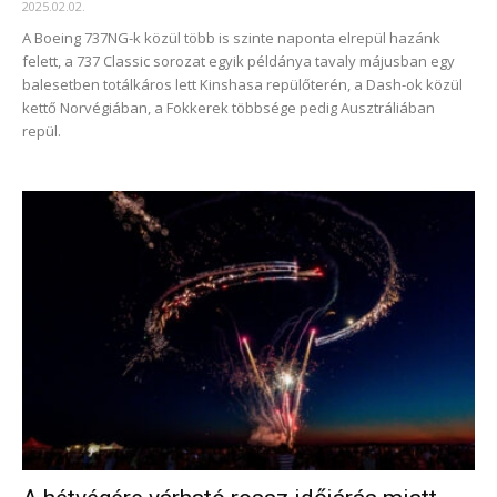
2025.02.02.
A Boeing 737NG-k közül több is szinte naponta elrepül hazánk
felett, a 737 Classic sorozat egyik példánya tavaly májusban egy
balesetben totálkáros lett Kinshasa repülőterén, a Dash-ok közül
kettő Norvégiában, a Fokkerek többsége pedig Ausztráliában
repül.