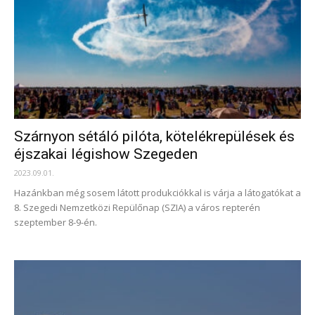
Szárnyon sétáló pilóta, kötelékrepülések és
éjszakai légishow Szegeden
2023.09.01.
Hazánkban még sosem látott produkciókkal is várja a látogatókat a
8. Szegedi Nemzetközi Repülőnap (SZIA) a város repterén
szeptember 8-9-én.