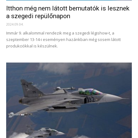
Itthon még nem látott bemutatók is lesznek
a szegedi repülőnapon
2024.09.04.
Immár 9. alkalommal rendezik meg a szegedi légishow-t, a
szeptember 13-14-i eseményen hazánkban még sosem látott
produkciókkal is készülnek.