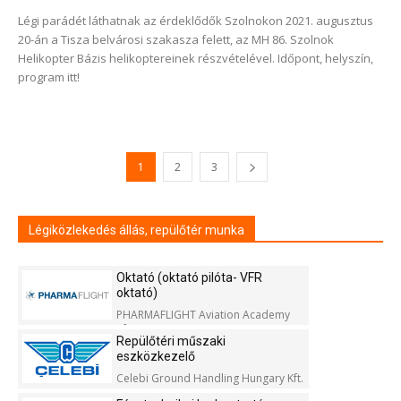
Légi parádét láthatnak az érdeklődők Szolnokon 2021. augusztus
20-án a Tisza belvárosi szakasza felett, az MH 86. Szolnok
Helikopter Bázis helikoptereinek részvételével. Időpont, helyszín,
program itt!
1
2
3
Légiközlekedés állás, repülőtér munka
Oktató (oktató pilóta- VFR
oktató)
PHARMAFLIGHT Aviation Academy
Kft.
Repülőtéri műszaki
eszközkezelő
Celebi Ground Handling Hungary Kft.