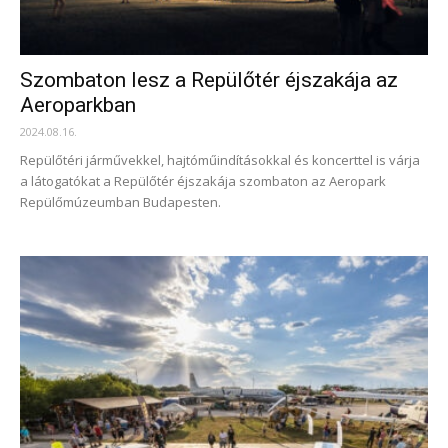
Szombaton lesz a Repülőtér éjszakája az
Aeroparkban
2024.08.16.
Repülőtéri járművekkel, hajtóműindításokkal és koncerttel is várja
a látogatókat a Repülőtér éjszakája szombaton az Aeropark
Repülőmúzeumban Budapesten.