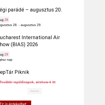
égi parádé – augusztus 20.
aug
28
gusztus 28.
-
augusztus 29.
ucharest International Air
how (BIAS) 2026
aug
29
gész nap
epTár Piknik
További repülőnapok, airshow-k itt
Hirdetés
Ez is érdekelhet...