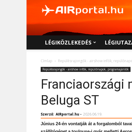
AIRportal.hu
LÉGIKÖZLEKEDÉS
LÉGIUTAZ
Címlap
Repülésrajongók - airshow infók, repülőna
Repülésrajongók - airshow infók, repülőnapok, programajánlók
Franciaországi 
Beluga ST
Szerző:
AIRportal.hu
-
2026.06.19.
Június 24-én vontatják át a forgalomból tav
szállítógépet a toulouse-i gyár melletti Ae