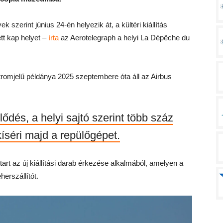
 szerint június 24-én helyezik át, a kültéri kiállítás
tt kap helyet –
írta
az Aerotelegraph a helyi La Dépêche du
romjelű példánya 2025 szeptembere óta áll az Airbus
dés, a helyi sajtó szerint több száz
íséri majd a repülőgépet.
t az új kiállítási darab érkezése alkalmából, amelyen a
herszállítót.