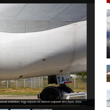
, annak érdekében, hogy teljesen sík rakteret tudjanak létre hozni. (Fotó: