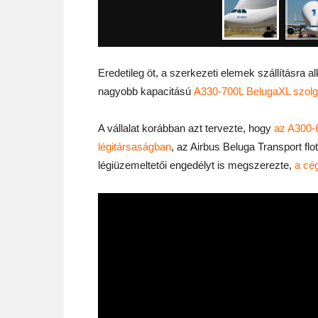
Eredetileg öt, a szerkezeti elemek szállításra 
nagyobb kapacitású
A330-700L BelugaXL szolgá
A vállalat korábban azt tervezte, hogy
az A300-6
légitársaságban
, az Airbus Beluga Transport flo
légiüzemeltetői engedélyt is megszerezte,
a cég