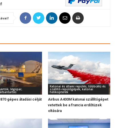
t!
ával!
Katonai és állami repülés, többcélú és
rtók, légiipar,
szállító-repülőgépek, katonai
arbantartás
helikopterek
 870 gépes átadási célját
Airbus A400M katonai szállítógépet
vetettek be a francia erdőtüzek
oltására