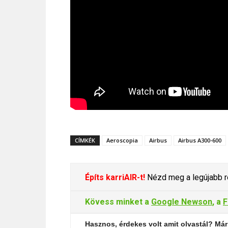
CÍMKÉK
Aeroscopia
Airbus
Airbus A300-600
Építs karriAIR-t!
Nézd meg a legújabb re
Kövess minket a
Google Newson
, a
F
Hasznos, érdekes volt amit olvastál? Már