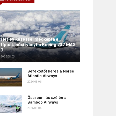
Hét év késéssel megkapta a
típustanúsítványt a Boeing 737 MAX
7
2026.08.03.
Befektetőt keres a Norse
Atlantic Airways
2026.08.06.
Összeomlás szélén a
Bamboo Airways
2026.08.04.
Összehasonlítás: A B