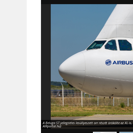
A Beluga ST jellegzetes lesüllyeszett orr részét örökölte az XL is
AIRportal.hu)