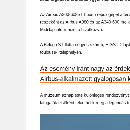
Az Airbus A300-608ST típusú repülőgépet a tervek
részeként az Airbus A380 és az A340-600 melle
Midi lap információira hivatkozva.
A Beluga ST-flotta négyes számú, F-GSTD lajst
toulouse-i telephelyén.
Az esemény iránt nagy az érdeklő
Airbus-alkalmazott gyalogosan k
A múzeum aznap este különleges rendezvényt tar
látogatók elsőként tekinthetik meg a legendás te