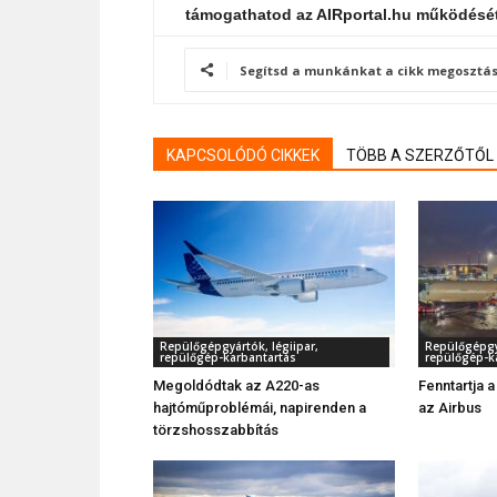
támogathatod az AIRportal.hu működésé
Segítsd a munkánkat a cikk megosztás
KAPCSOLÓDÓ CIKKEK
TÖBB A SZERZŐTŐL
Repülőgépgyártók, légiipar,
Repülőgépgyá
repülőgép-karbantartás
repülőgép-k
Megoldódtak az A220-as
Fenntartja a
hajtóműproblémái, napirenden a
az Airbus
törzshosszabbítás