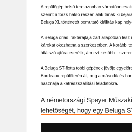
A repülőgép belső tere azonban várhatóan csak
szerint a törzs hátsó részén alakítanak ki bejá
Beluga XL történetét bemutató kiállítás kap hely
A Beluga óriási raktérajtaja zárt állapotban lesz
károkat okozhatna a szerkezetben. A korábbi ter
átlátszó ajtóra cserélik, ám ezt később – szeren
A Beluga ST-flotta többi gépének jövője egyelőr
Bordeaux repülőterén áll, míg a második és harm
használja alkatrészszállítási feladatokra.
A németországi Speyer Műszaki
lehetőségét, hogy egy Beluga S