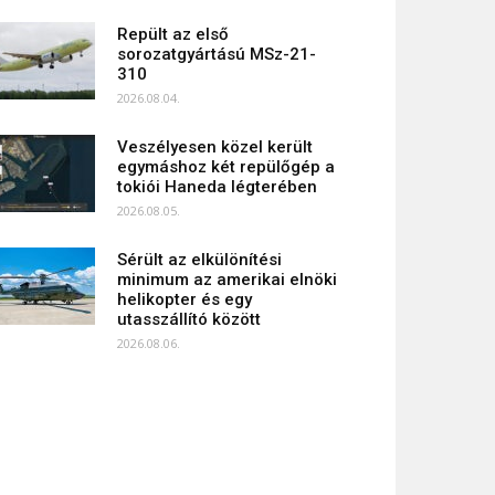
Repült az első
sorozatgyártású MSz-21-
310
2026.08.04.
Veszélyesen közel került
egymáshoz két repülőgép a
tokiói Haneda légterében
2026.08.05.
Sérült az elkülönítési
minimum az amerikai elnöki
helikopter és egy
utasszállító között
2026.08.06.