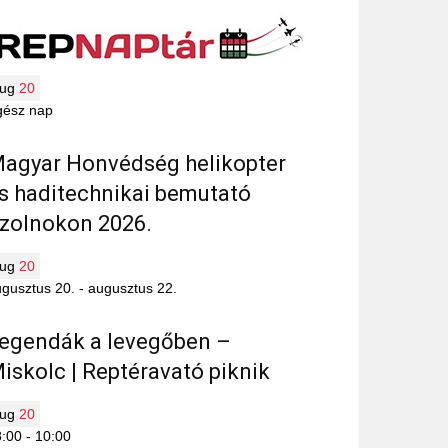
aug
20
gész nap
agyar Honvédség helikopter
s haditechnikai bemutató
zolnokon 2026.
aug
20
gusztus 20.
-
augusztus 22.
egendák a levegőben –
iskolc | Reptéravató piknik
aug
20
8:00
-
10:00