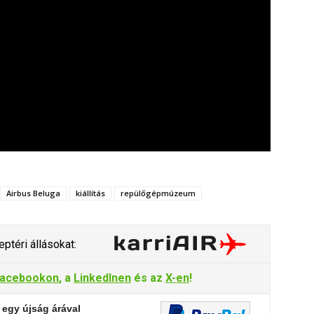
Airbus Beluga
kiállítás
repülőgépmúzeum
ptéri állásokat:
acebookon
, a
LinkedInen
és az
X-en
!
 egy újság árával