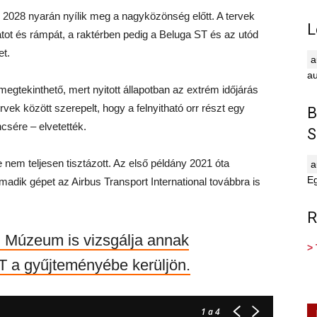
 2028 nyarán nyílik meg a nagyközönség előtt. A tervek
L
ratot és rámpát, a raktérben pedig a Beluga ST és az utód
et.
au
 megtekinthető, mert nyitott állapotban az extrém időjárás
vek között szerepelt, hogy a felnyitható orr részt egy
B
csére – elvetették.
S
e nem teljesen tisztázott. Az első példány 2021 óta
E
adik gépet az Airbus Transport International továbbra is
R
 Múzeum is vizsgálja annak
> 
T a gyűjteményébe kerüljön.
1
a 4