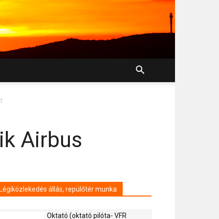
ST
ik Airbus
Légiközlekedés állás, repülőtér munka
Oktató (oktató pilóta- VFR