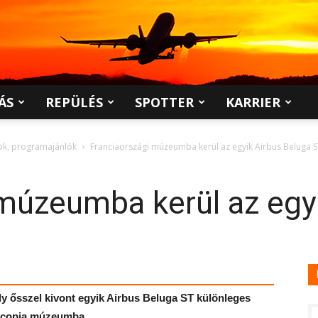
ÁS
REPÜLÉS
SPOTTER
KARRIER
pok, programajánlók
Franciaországi múzeumba kerül az egyik Airbus Beluga 
múzeumba kerül az egy
aly ősszel kivont egyik Airbus Beluga ST különleges
roscopia múzeumba.