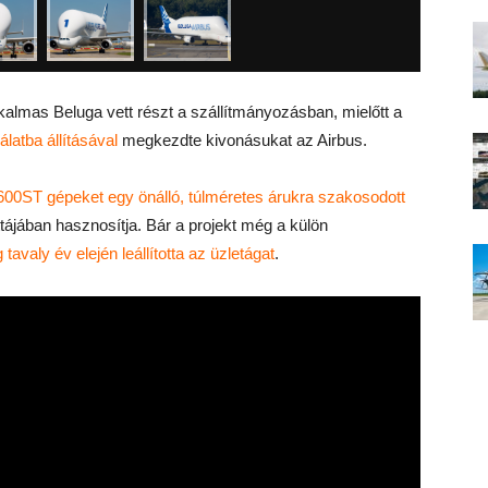
alkalmas Beluga vett részt a szállítmányozásban, mielőtt a
latba állításával
megkezdte kivonásukat az Airbus.
00ST gépeket egy önálló, túlméretes árukra szakosodott
ttájában hasznosítja. Bár a projekt még a külön
 tavaly év elején leállította az üzletágat
.