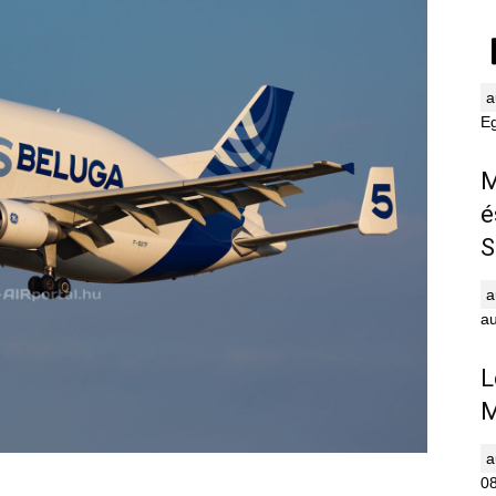
E
M
é
S
au
L
M
0