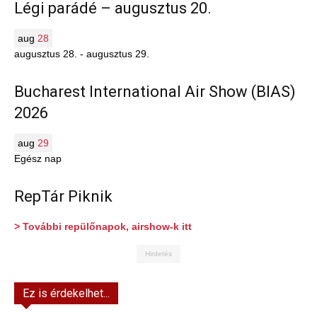
Légi parádé – augusztus 20.
aug
28
augusztus 28.
-
augusztus 29.
Bucharest International Air Show (BIAS)
2026
aug
29
Egész nap
RepTár Piknik
> További repülőnapok, airshow-k itt
Hirdetés
Ez is érdekelhet...