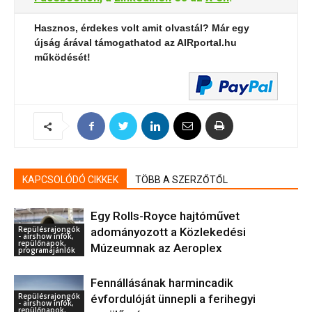
Hasznos, érdekes volt amit olvastál? Már egy
újság árával támogathatod az AIRportal.hu
működését!
KAPCSOLÓDÓ CIKKEK
TÖBB A SZERZŐTŐL
Egy Rolls-Royce hajtóművet
Repülésrajongók
adományozott a Közlekedési
- airshow infók,
repülőnapok,
Múzeumnak az Aeroplex
programajánlók
Fennállásának harmincadik
Repülésrajongók
évfordulóját ünnepli a ferihegyi
- airshow infók,
repülőnapok,