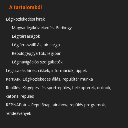
A tartalomból
Légiközlekedési hírek
Magyar légiközlekedés, Ferihegy
Légitársaságok
Légiáru-szállítás, air cargo
Repülőgépgyártók, légiipar
Léginavigációs szolgáltatók
Légiutazás hírek, cikkek, információk, tippek
KarriAIR: Légiközlekedés állás, repülőtér munka
Repülés: Kisgépes- és sportrepülés, helikopterek, drónok,
katonai repülés
REPNAPtár – Repülőnap, airshow, repülős programok,
rendezvények