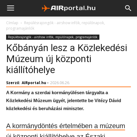
Címlap
Repülésrajongók - airshow infók, repülőnapok,
programajánlók
Repülésrajongók - airshow infók, repülőnapok, programajánlók
Kőbányán lesz a Közlekedési
Múzeum új központi
kiállítóhelye
Szerző:
AIRportal.hu
-
2026.06.26.
A Kormány a szerdai kormányülésen tárgyalta a
Közlekedési Múzeum ügyét, jelentette be Vitézy Dávid
közlekedési és beruházási miniszter.
A kormánydöntés értelmében a múzeum
új központi kiállítóhelye az Északi