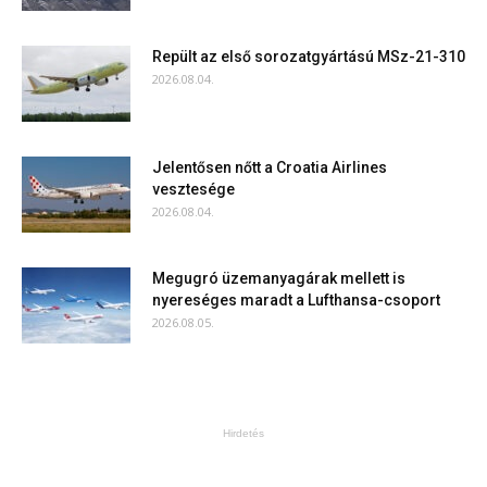
Repült az első sorozatgyártású MSz-21-310
2026.08.04.
Jelentősen nőtt a Croatia Airlines
vesztesége
2026.08.04.
Megugró üzemanyagárak mellett is
nyereséges maradt a Lufthansa-csoport
2026.08.05.
Hirdetés