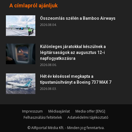
A címlapról ajánljuk
Összeomlás szélén a Bamboo Airways
2026.08.04.
Különleges járatokkal készülnek a
légitársaságok az augusztus 12-i
napfogyatkozásra
2026.08.06.
Hét év késéssel megkapta a
típustanúsítványt a Boeing 737 MAX 7
2026.08.03.
Impresszum
Médiaajánlat
Media offer [ENG]
Felhasználási feltételek
Adatvédelmi tájékoztató
© AIRportal Média Kft. - Minden jog fenntartva.