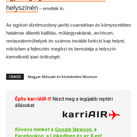
helyszínén
– emelték ki.
Az egykori dízelmozdony-javító csarnokban és környezetében
hatalmas állandó kiállítás, műtárgyraktárak, archívum,
restaurátorműhelyek és számos további funkció kap helyet,
miközben a fejlesztés megőrzi és bemutatja a helyszín
kiemelkedő ipari örökségét.
CÍMKÉK
Magyar Műszaki és Közlekedési Múzeum
Építs karriAIR-t!
Nézd meg a legújabb reptéri
állásokat:
Kövess minket a
Google Newson
, a
Facebookon
, a
LinkedInen
és az
X-en
!