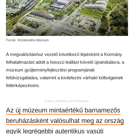
Forrás: Közlekedési Múzeum
A megvalósításhoz vezető következő lépésként a Kormány
felhatalmazást adott a hosszú leállást követő újraindulásra, a
múzeum gyűjteményfejlesztési programjának
felülvizsgálatára, valamint a kivitelezés várható költségeinek
feltérképezésére.
A cikk a hirdetés alatt folytatódik.
Az új múzeum mintaértékű barnamezős
beruházásként valósulhat meg az ország
egyik legrégebbi autentikus vasúti