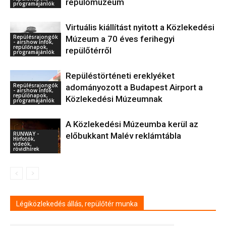
repülőmúzeum
programajánlók
Virtuális kiállítást nyitott a Közlekedési
Repülésrajongók
Múzeum a 70 éves ferihegyi
- airshow infók,
repülőnapok,
repülőtérről
programajánlók
Repüléstörténeti ereklyéket
Repülésrajongók
adományozott a Budapest Airport a
- airshow infók,
repülőnapok,
Közlekedési Múzeumnak
programajánlók
A Közlekedési Múzeumba kerül az
RUNWAY -
előbukkant Malév reklámtábla
Hírfotók,
videók,
rövidhírek
Légiközlekedés állás, repülőtér munka