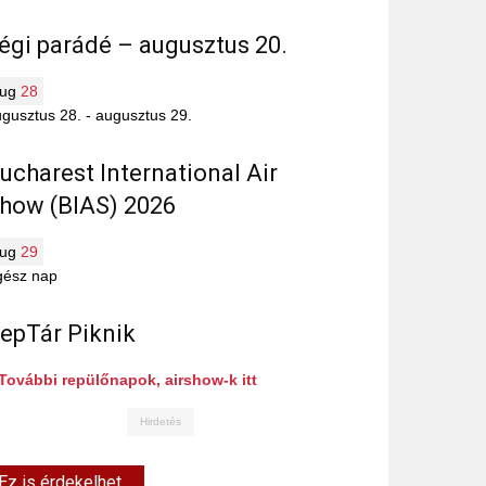
égi parádé – augusztus 20.
aug
28
gusztus 28.
-
augusztus 29.
ucharest International Air
how (BIAS) 2026
aug
29
gész nap
epTár Piknik
További repülőnapok, airshow-k itt
Hirdetés
Ez is érdekelhet...