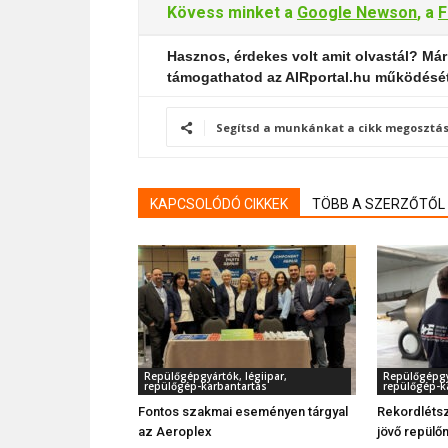
Kövess minket a
Google Newson
, a
F
Hasznos, érdekes volt amit olvastál? Már
támogathatod az AIRportal.hu működésé
Segítsd a munkánkat a cikk megosztás
KAPCSOLÓDÓ CIKKEK
TÖBB A SZERZŐTŐL
Repülőgépgyártók, légiipar,
Repülőgépgyá
repülőgép-karbantartás
repülőgép-k
Fontos szakmai eseményen tárgyal
Rekordléts
az Aeroplex
jövő repül