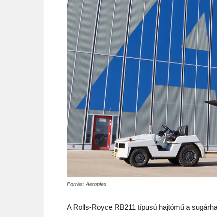
Forrás: Aeroplex
A Rolls-Royce RB211 típusú hajtómű a sugárhajt