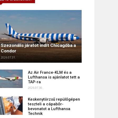
Szezonális járatot indít Chicagóba a
Condor
2026.07.31.
Az Air France-KLM és a
Lufthansa is ajánlatot tett a
TAP-ra
2026.07.30.
Keskenytörzsű repülőgépen
teszteli a cápabőr-
bevonatot a Lufthansa
Technik