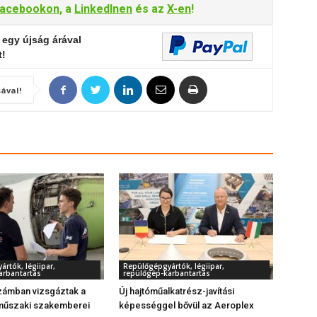
acebookon
, a
LinkedInen
és az
X-en
!
 egy újság árával
t!
ával!
rtók, légiipar,
Repülőgépgyártók, légiipar,
arbantartás
repülőgép-karbantartás
zámban vizsgáztak a
Új hajtóműalkatrész-javítási
őműszaki szakemberei
képességgel bővül az Aeroplex