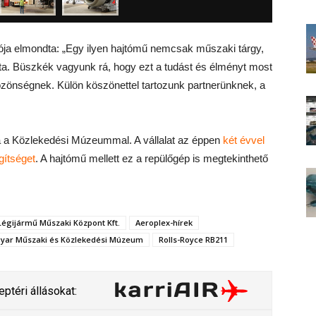
ja elmondta: „Egy ilyen hajtómű nemcsak műszaki tárgy,
ta. Büszkék vagyunk rá, hogy ezt a tudást és élményt most
zönségnek. Külön köszönettel tartozunk partnerünknek, a
 a Közlekedési Múzeummal. A vállalat az éppen
két évvel
egítséget
. A hajtómű mellett ez a repülőgép is megtekinthető
Légijármű Műszaki Központ Kft.
Aeroplex-hírek
yar Műszaki és Közlekedési Múzeum
Rolls-Royce RB211
ptéri állásokat: