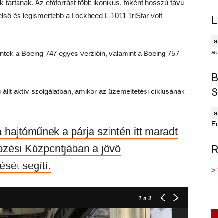
tartanak. Az efőforrást több ikonikus, főként hosszú távú
első és legismertebb a Lockheed L-1011 TriStar volt,
L
au
tek a Boeing 747 egyes verzióin, valamint a Boeing 757
B
S
állt aktív szolgálatban, amikor az üzemeltetési ciklusának
E
hajtóműnek a párja szintén itt maradt
zési Központjában a jövő
R
sét segíti.
> 
1
a 3