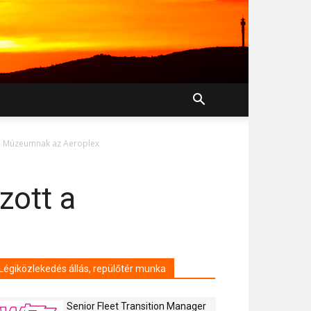
si Múzeumnak az Aeroplex
zott a
Légiközlekedés állás, repülőtér munka
Senior Fleet Transition Manager