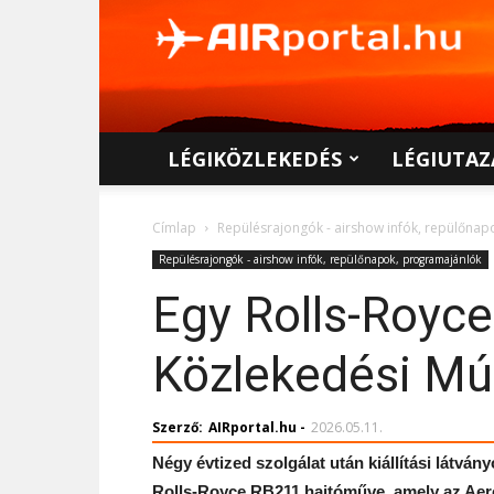
AIRportal.hu
LÉGIKÖZLEKEDÉS
LÉGIUTAZ
Címlap
Repülésrajongók - airshow infók, repülőna
Repülésrajongók - airshow infók, repülőnapok, programajánlók
Egy Rolls-Royc
Közlekedési Mú
Szerző:
AIRportal.hu
-
2026.05.11.
Négy évtized szolgálat után kiállítási látván
Rolls-Royce RB211 hajtóműve, amely az Aer