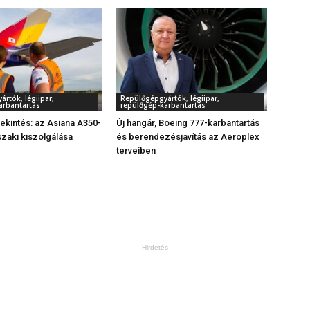
rtók, légiipar,
Repülőgépgyártók, légiipar,
arbantartás
repülőgép-karbantartás
tekintés: az Asiana A350-
Új hangár, Boeing 777-karbantartás
zaki kiszolgálása
és berendezésjavítás az Aeroplex
terveiben
Hirdetés