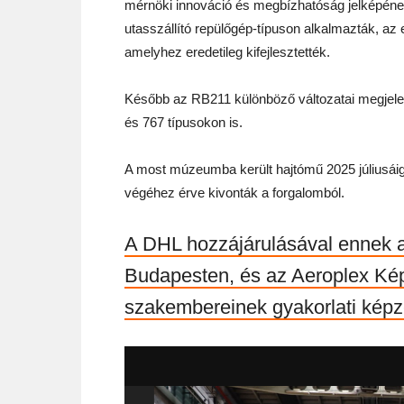
mérnöki innováció és megbízhatóság jelképének 
utasszállító repülőgép-típuson alkalmazták, az 
amelyhez eredetileg kifejlesztették.
Később az RB211 különböző változatai megjelen
és 767 típusokon is.
A most múzeumba került hajtómű 2025 júliusáig 
végéhez érve kivonták a forgalomból.
A DHL hozzájárulásával ennek a 
Budapesten, és az Aeroplex Kép
szakembereinek gyakorlati képzé