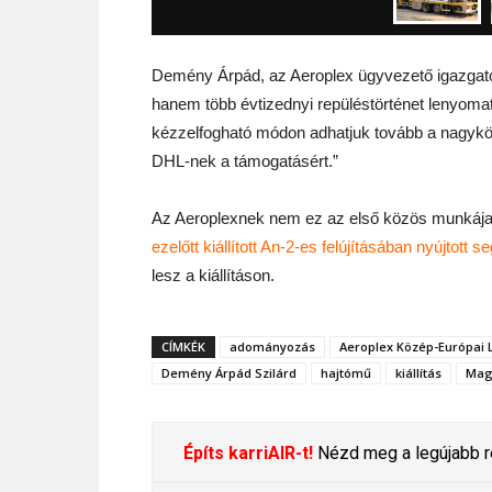
Demény Árpád, az Aeroplex ügyvezető igazgató
hanem több évtizednyi repüléstörténet lenyoma
kézzelfogható módon adhatjuk tovább a nagykö
DHL-nek a támogatásért.”
Az Aeroplexnek nem ez az első közös munkája
ezelőtt kiállított An-2-es felújításában nyújtott s
lesz a kiállításon.
CÍMKÉK
adományozás
Aeroplex Közép-Európai 
Demény Árpád Szilárd
hajtómű
kiállítás
Mag
Építs karriAIR-t!
Nézd meg a legújabb re