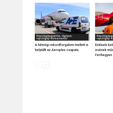
Repülőgépgyártók, légiipar,
Repülőgépgyá
repülőgép-karbantartás
repülőgép-k
A hétvégi rekordforgalom mellett is
Exkluzív be
helytállt az Aeroplex csapata
esének műs
Ferihegyen