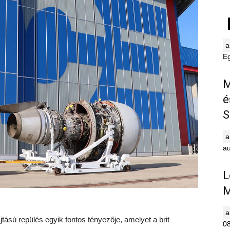
E
M
é
S
au
L
M
ású repülés egyik fontos tényezője, amelyet a brit
0