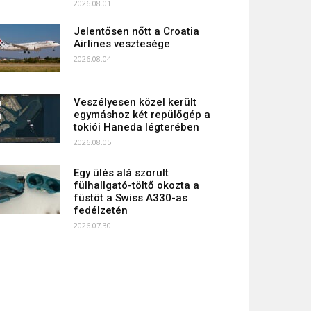
2026.08.01.
Jelentősen nőtt a Croatia
Airlines vesztesége
2026.08.04.
Veszélyesen közel került
egymáshoz két repülőgép a
tokiói Haneda légterében
2026.08.05.
Egy ülés alá szorult
fülhallgató-töltő okozta a
füstöt a Swiss A330-as
fedélzetén
2026.07.30.