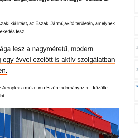
aki kiállítást, az Északi Járműjavító területén, amelynek
lekedés lesz.
ssága lesz a nagyméretű, modern
egy évvel ezelőtt is aktív szolgálatban
én.
 az Aeroplex a múzeum részére adományozta – közölte
at.