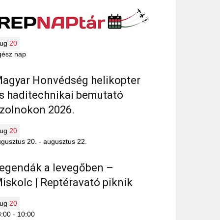
aug
20
gész nap
agyar Honvédség helikopter
s haditechnikai bemutató
zolnokon 2026.
aug
20
gusztus 20.
-
augusztus 22.
egendák a levegőben –
iskolc | Reptéravató piknik
aug
20
8:00
-
10:00