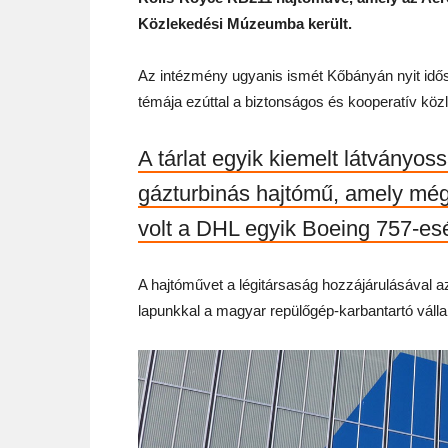
Közlekedési Múzeumba került.
Az intézmény ugyanis ismét Kőbányán nyit idősz
témája ezúttal a biztonságos és kooperatív köz
A tárlat egyik kiemelt látványo
gázturbinás hajtómű, amely még 
volt a DHL egyik Boeing 757-es
A hajtóművet a légitársaság hozzájárulásával
lapunkkal a magyar repülőgép-karbantartó vállal