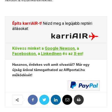
Építs karriAIR-t!
Nézd meg a legújabb reptéri
állásokat:
Kövess minket a
Google Newson
, a
Facebookon
, a
LinkedInen
és az
X-en
!
Hasznos, érdekes volt amit olvastál? Már egy
újság árával támogathatod az AIRportal.hu
működését!