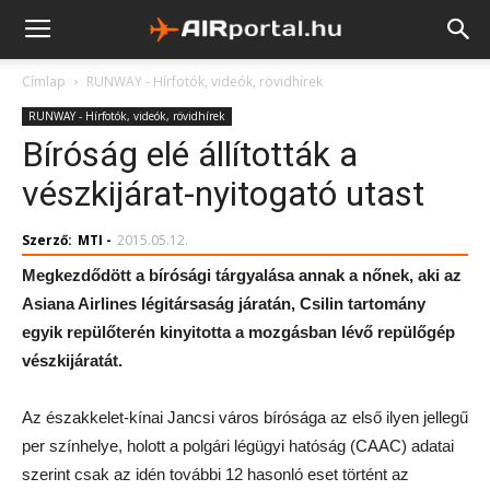
Címlap
RUNWAY - Hírfotók, videók, rövidhírek
RUNWAY - Hírfotók, videók, rövidhírek
Bíróság elé állították a
vészkijárat-nyitogató utast
Szerző:
MTI
-
2015.05.12.
Megkezdődött a bírósági tárgyalása annak a nőnek, aki az
Asiana Airlines légitársaság járatán, Csilin tartomány
egyik repülőterén kinyitotta a mozgásban lévő repülőgép
vészkijáratát.
Az északkelet-kínai Jancsi város bírósága az első ilyen jellegű
per színhelye, holott a polgári légügyi hatóság (CAAC) adatai
szerint csak az idén további 12 hasonló eset történt az