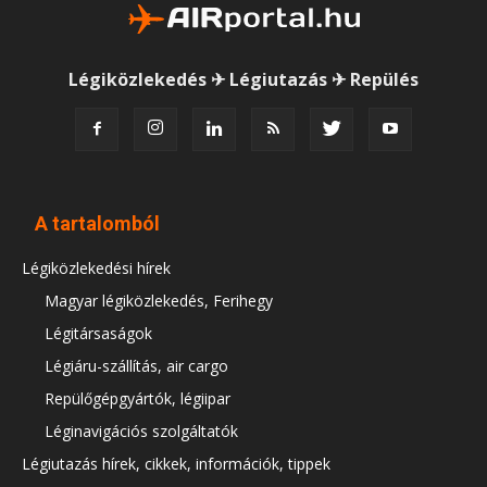
Légiközlekedés ✈ Légiutazás ✈ Repülés
A tartalomból
Légiközlekedési hírek
Magyar légiközlekedés, Ferihegy
Légitársaságok
Légiáru-szállítás, air cargo
Repülőgépgyártók, légiipar
Léginavigációs szolgáltatók
Légiutazás hírek, cikkek, információk, tippek