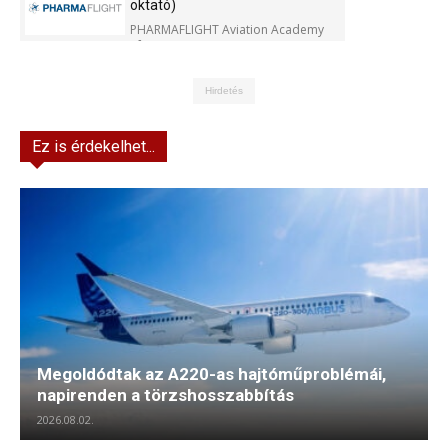
oktató)
PHARMAFLIGHT Aviation Academy
Kft.
Hirdetés
Ez is érdekelhet...
Megoldódtak az A220-as hajtóműproblémái,
napirenden a törzshosszabbítás
2026.08.02.