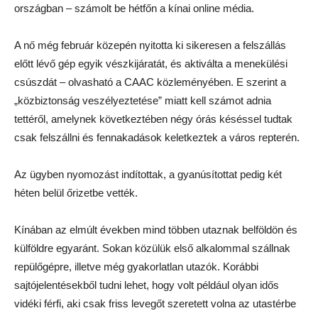
országban – számolt be hétfőn a kínai online média.
A nő még február közepén nyitotta ki sikeresen a felszállás
előtt lévő gép egyik vészkijáratát, és aktiválta a menekülési
csúszdát – olvasható a CAAC közleményében. E szerint a
„közbiztonság veszélyeztetése” miatt kell számot adnia
tettéről, amelynek következtében négy órás késéssel tudtak
csak felszállni és fennakadások keletkeztek a város repterén.
Az ügyben nyomozást indítottak, a gyanúsítottat pedig két
héten belül őrizetbe vették.
Kínában az elmúlt években mind többen utaznak belföldön és
külföldre egyaránt. Sokan közülük első alkalommal szállnak
repülőgépre, illetve még gyakorlatlan utazók. Korábbi
sajtójelentésekből tudni lehet, hogy volt például olyan idős
vidéki férfi, aki csak friss levegőt szeretett volna az utastérbe