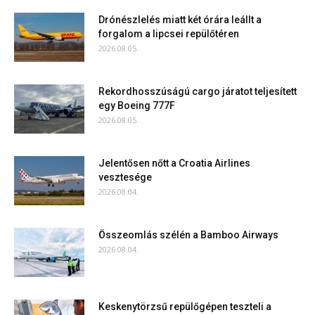
Drónészlelés miatt két órára leállt a
forgalom a lipcsei repülőtéren
2026.08.05.
Rekordhosszúságú cargo járatot teljesített
egy Boeing 777F
2026.08.05.
Jelentősen nőtt a Croatia Airlines
vesztesége
2026.08.04.
Összeomlás szélén a Bamboo Airways
2026.08.04.
Keskenytörzsű repülőgépen teszteli a