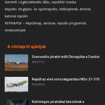
KarriAIR: Légiközlekedés állás, repülőtér munka
Repülés: Kisgépes- és sportrepülés, helikopterek, drónok,
katonai repülés
REPNAPtár – Repülőnap, airshow, repülős programok,
rendezvények
A címlapról ajánljuk
Szezonális járatot indít Chicagóba a Condor
2026.07.31.
Repült az első sorozatgyártású MSz-21-310
2026.08.04.
Különleges járatokkal készülnek a