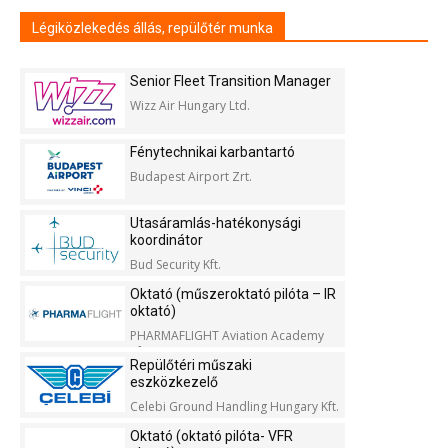
Légiközlekedés állás, repülőtér munka
Senior Fleet Transition Manager
Wizz Air Hungary Ltd.
Fénytechnikai karbantartó
Budapest Airport Zrt.
Utasáramlás-hatékonysági
koordinátor
Bud Security Kft.
Oktató (műszeroktató pilóta – IR
oktató)
PHARMAFLIGHT Aviation Academy
Kft.
Repülőtéri műszaki
eszközkezelő
Celebi Ground Handling Hungary Kft.
Oktató (oktató pilóta- VFR