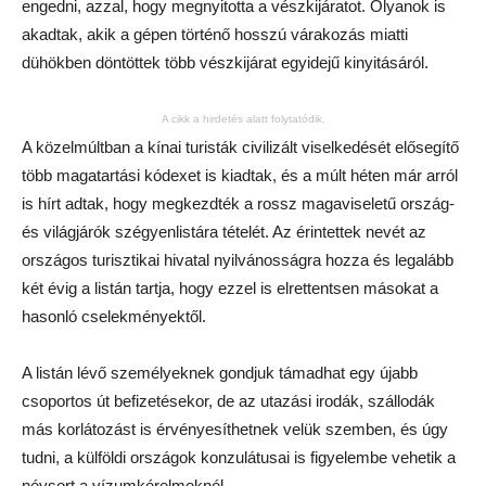
engedni, azzal, hogy megnyitotta a vészkijáratot. Olyanok is
akadtak, akik a gépen történő hosszú várakozás miatti
dühökben döntöttek több vészkijárat egyidejű kinyitásáról.
A cikk a hirdetés alatt folytatódik.
A közelmúltban a kínai turisták civilizált viselkedését elősegítő
több magatartási kódexet is kiadtak, és a múlt héten már arról
is hírt adtak, hogy megkezdték a rossz magaviseletű ország-
és világjárók szégyenlistára tételét. Az érintettek nevét az
országos turisztikai hivatal nyilvánosságra hozza és legalább
két évig a listán tartja, hogy ezzel is elrettentsen másokat a
hasonló cselekményektől.
A listán lévő személyeknek gondjuk támadhat egy újabb
csoportos út befizetésekor, de az utazási irodák, szállodák
más korlátozást is érvényesíthetnek velük szemben, és úgy
tudni, a külföldi országok konzulátusai is figyelembe vehetik a
névsort a vízumkérelmeknél.