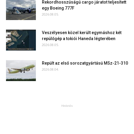
Rekordhosszúságú cargo járatot teljesített
egy Boeing 777F
2026.08.05.
Veszélyesen közel került egymáshoz két
repülőgép a tokiói Haneda légterében
2026.08.05.
Repült az első sorozatgyártású MSz-21-310
2026.08.04.
Hirdetés