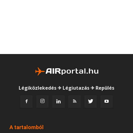
Légiközlekedés ✈ Légiutazás ✈ Repülés
A tartalomból