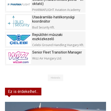
oktató)
PHARMAFLIGHT Aviation Academy
Kft.
Utasáramlás-hatékonysági
koordinátor
Bud Security Kft.
Repülőtéri műszaki
eszközkezelő
Celebi Ground Handling Hungary Kft.
Senior Fleet Transition Manager
Wizz Air Hungary Ltd.
Hirdetés
Ez is érdekelhet...