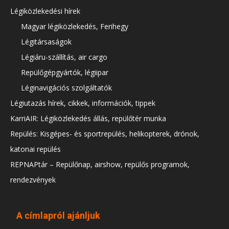
Légiközlekedési hírek
Magyar légiközlekedés, Ferihegy
Légitársaságok
Légiáru-szállítás, air cargo
Repülőgépgyártók, légiipar
Léginavigációs szolgáltatók
Légiutazás hírek, cikkek, információk, tippek
KarriAIR: Légiközlekedés állás, repülőtér munka
Repülés: Kisgépes- és sportrepülés, helikopterek, drónok,
katonai repülés
REPNAPtár – Repülőnap, airshow, repülős programok,
rendezvények
A címlapról ajánljuk