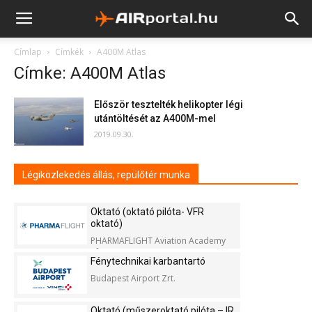
Címlap
Címkék
A400M Atlas
Címke: A400M Atlas
Először tesztelték helikopter légi
utántöltését az A400M-mel
2019.09.30.
Légiközlekedés állás, repülőtér munka
Oktató (oktató pilóta- VFR
oktató)
PHARMAFLIGHT Aviation Academy
Kft.
Fénytechnikai karbantartó
Budapest Airport Zrt.
Oktató (műszeroktató pilóta – IR