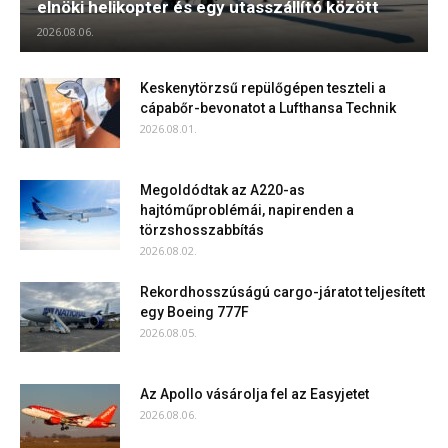
elnöki helikopter és egy utasszállító között
2026.08.06.
Keskenytörzsű repülőgépen teszteli a
cápabőr-bevonatot a Lufthansa Technik
2026.08.01.
Megoldódtak az A220-as
hajtóműproblémái, napirenden a
törzshosszabbítás
2026.08.02.
Rekordhosszúságú cargo-járatot teljesített
egy Boeing 777F
2026.08.05.
Az Apollo vásárolja fel az Easyjetet
2026.08.06.