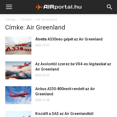
Címlap
Címkék
Air Greenland
Címke: Air Greenland
Átvette A330neo gépét az Air Greenland
2022.12.07.
Az Avolontól szerez be VX4-es légitaxikat az
Air Greenland
2022.03.23.
Airbus A330-800neót rendelt az Air
Greenland
2020.12.18.
Kiszállt a SAS az Air Greenlandből