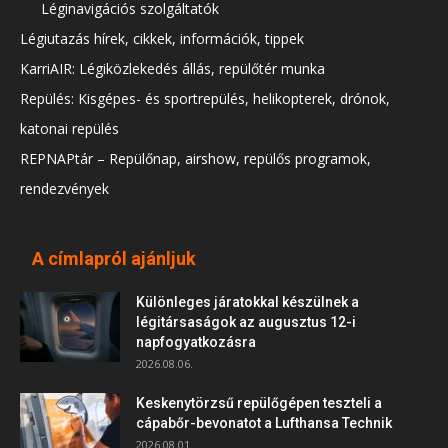
Léginavigációs szolgáltatók
Légiutazás hírek, cikkek, információk, tippek
KarriAIR: Légiközlekedés állás, repülőtér munka
Repülés: Kisgépes- és sportrepülés, helikopterek, drónok,
katonai repülés
REPNAPtár – Repülőnap, airshow, repülős programok,
rendezvények
A címlapról ajánljuk
Különleges járatokkal készülnek a
légitársaságok az augusztus 12-i
napfogyatkozásra
2026.08.06.
Keskenytörzsű repülőgépen teszteli a
cápabőr-bevonatot a Lufthansa Technik
2026.08.01.