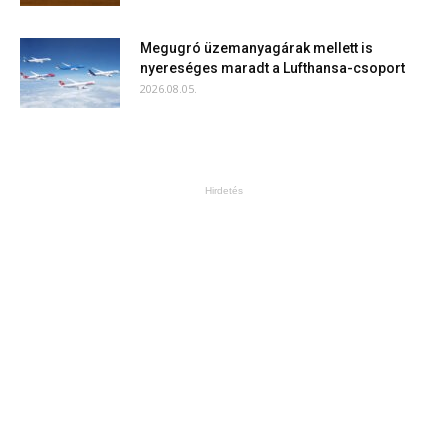
Megugró üzemanyagárak mellett is
nyereséges maradt a Lufthansa-csoport
2026.08.05.
Hirdetés