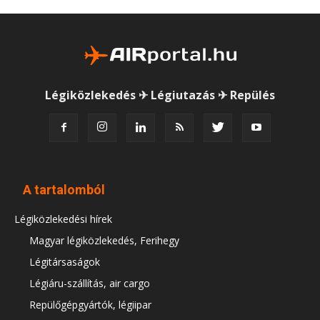
Légiközlekedés ✈ Légiutazás ✈ Repülés
A tartalomból
Légiközlekedési hírek
Magyar légiközlekedés, Ferihegy
Légitársaságok
Légiáru-szállítás, air cargo
Repülőgépgyártók, légiipar