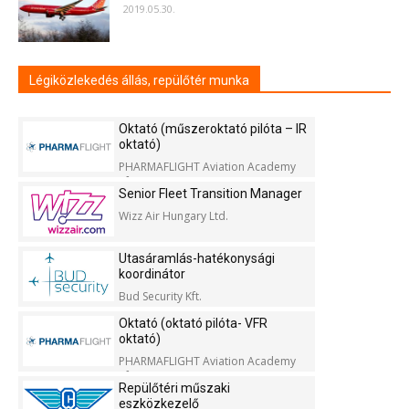
2019.05.30.
Légiközlekedés állás, repülőtér munka
Oktató (műszeroktató pilóta – IR
oktató)
PHARMAFLIGHT Aviation Academy
Kft.
Senior Fleet Transition Manager
Wizz Air Hungary Ltd.
Utasáramlás-hatékonysági
koordinátor
Bud Security Kft.
Oktató (oktató pilóta- VFR
oktató)
PHARMAFLIGHT Aviation Academy
Kft.
Repülőtéri műszaki
eszközkezelő