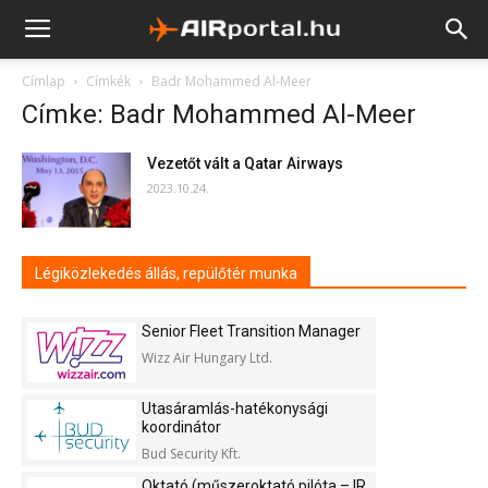
Címlap
Címkék
Badr Mohammed Al-Meer
Címke: Badr Mohammed Al-Meer
Vezetőt vált a Qatar Airways
2023.10.24.
Légiközlekedés állás, repülőtér munka
Senior Fleet Transition Manager
Wizz Air Hungary Ltd.
Utasáramlás-hatékonysági
koordinátor
Bud Security Kft.
Oktató (műszeroktató pilóta – IR