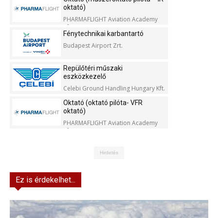
oktató)
PHARMAFLIGHT Aviation Academy
Kft.
Fénytechnikai karbantartó
Budapest Airport Zrt.
Repülőtéri műszaki
eszközkezelő
Celebi Ground Handling Hungary Kft.
Oktató (oktató pilóta- VFR
oktató)
PHARMAFLIGHT Aviation Academy
Kft.
Hirdetés
Ez is érdekelhet...