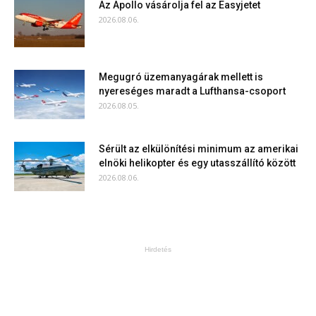
Az Apollo vásárolja fel az Easyjetet
2026.08.06.
Megugró üzemanyagárak mellett is
nyereséges maradt a Lufthansa-csoport
2026.08.05.
Sérült az elkülönítési minimum az amerikai
elnöki helikopter és egy utasszállító között
2026.08.06.
Hirdetés