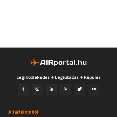
Légiközlekedés ✈ Légiutazás ✈ Repülés
A tartalomból