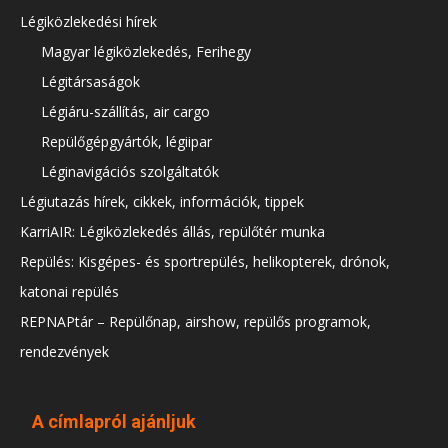
Légiközlekedési hírek
Magyar légiközlekedés, Ferihegy
Légitársaságok
Légiáru-szállítás, air cargo
Repülőgépgyártók, légiipar
Léginavigációs szolgáltatók
Légiutazás hírek, cikkek, információk, tippek
KarriAIR: Légiközlekedés állás, repülőtér munka
Repülés: Kisgépes- és sportrepülés, helikopterek, drónok,
katonai repülés
REPNAPtár – Repülőnap, airshow, repülős programok,
rendezvények
A címlapról ajánljuk