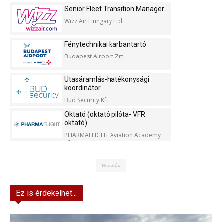
Senior Fleet Transition Manager
Wizz Air Hungary Ltd.
Fénytechnikai karbantartó
Budapest Airport Zrt.
Utasáramlás-hatékonysági
koordinátor
Bud Security Kft.
Oktató (oktató pilóta- VFR
oktató)
PHARMAFLIGHT Aviation Academy
Kft.
Hirdetés
Ez is érdekelhet...