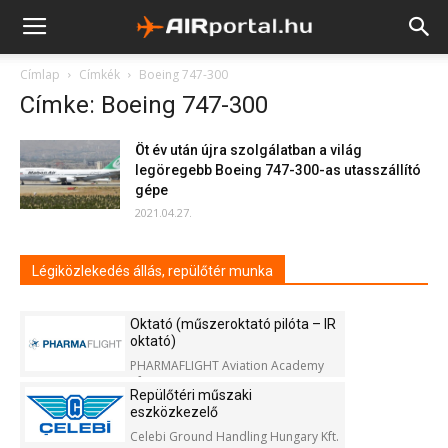
Címlap
Címkék
Boeing 747-300
Címke: Boeing 747-300
Öt év után újra szolgálatban a világ
legöregebb Boeing 747-300-as utasszállító
gépe
2021.04.27.
Légiközlekedés állás, repülőtér munka
Oktató (műszeroktató pilóta – IR
oktató)
PHARMAFLIGHT Aviation Academy
Kft.
Repülőtéri műszaki
eszközkezelő
Celebi Ground Handling Hungary Kft.