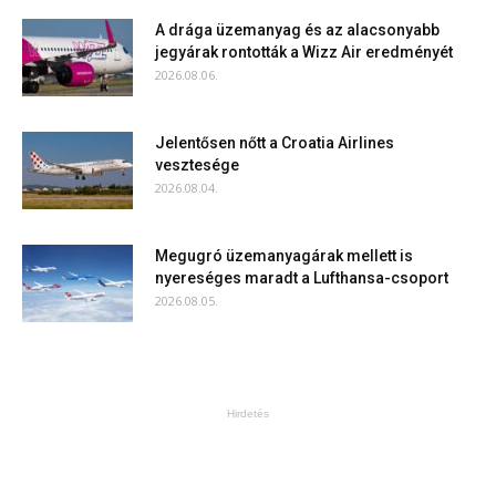
A drága üzemanyag és az alacsonyabb
jegyárak rontották a Wizz Air eredményét
2026.08.06.
Jelentősen nőtt a Croatia Airlines
vesztesége
2026.08.04.
Megugró üzemanyagárak mellett is
nyereséges maradt a Lufthansa-csoport
2026.08.05.
Hirdetés