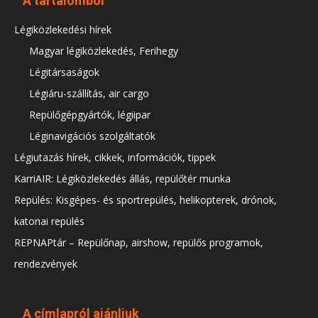
A tartalomból
Légiközlekedési hírek
Magyar légiközlekedés, Ferihegy
Légitársaságok
Légiáru-szállítás, air cargo
Repülőgépgyártók, légiipar
Léginavigációs szolgáltatók
Légiutazás hírek, cikkek, információk, tippek
KarriAIR: Légiközlekedés állás, repülőtér munka
Repülés: Kisgépes- és sportrepülés, helikopterek, drónok,
katonai repülés
REPNAPtár – Repülőnap, airshow, repülős programok,
rendezvények
A címlapról ajánljuk