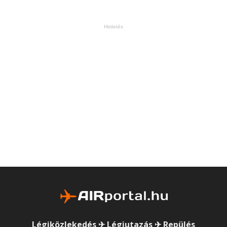
Hirdetés
Légiközlekedés ✈ Légiutazás ✈ Repülés