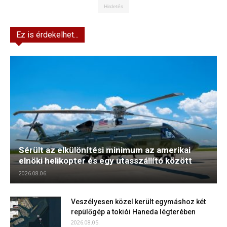
Hirdetés
Ez is érdekelhet...
Sérült az elkülönítési minimum az amerikai
elnöki helikopter és egy utasszállító között
2026.08.06.
Veszélyesen közel került egymáshoz két
repülőgép a tokiói Haneda légterében
2026.08.05.