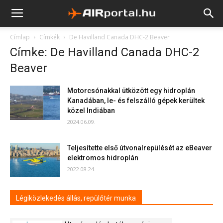
Címlap
Címkék
De Havilland Canada DHC-2 Beaver
Címke: De Havilland Canada DHC-2
Beaver
Motorcsónakkal ütközött egy hidroplán
Kanadában, le- és felszálló gépek kerültek
közel Indiában
2024.06.09.
Teljesítette első útvonalrepülését az eBeaver
elektromos hidroplán
2022.08.24.
Légiközlekedés állás, repülőtér munka