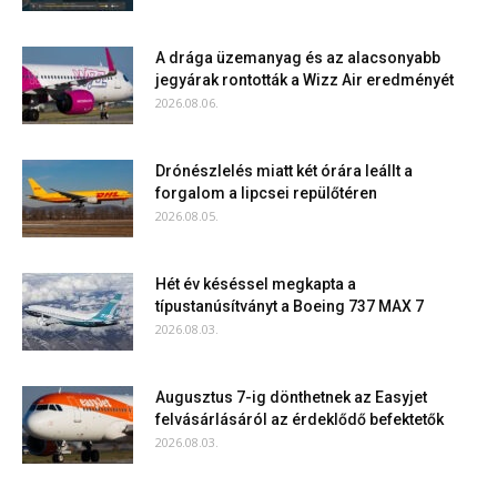
A drága üzemanyag és az alacsonyabb
jegyárak rontották a Wizz Air eredményét
2026.08.06.
Drónészlelés miatt két órára leállt a
forgalom a lipcsei repülőtéren
2026.08.05.
Hét év késéssel megkapta a
típustanúsítványt a Boeing 737 MAX 7
2026.08.03.
Augusztus 7-ig dönthetnek az Easyjet
felvásárlásáról az érdeklődő befektetők
2026.08.03.