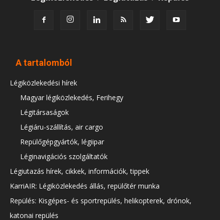
A tartalomból
Légiközlekedési hírek
Magyar légiközlekedés, Ferihegy
Légitársaságok
Légiáru-szállítás, air cargo
Repülőgépgyártók, légiipar
Léginavigációs szolgáltatók
Légiutazás hírek, cikkek, információk, tippek
KarriAIR: Légiközlekedés állás, repülőtér munka
Repülés: Kisgépes- és sportrepülés, helikopterek, drónok,
katonai repülés