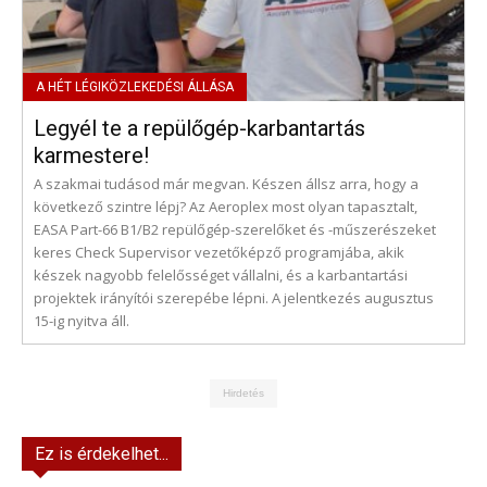
Legyél te a repülőgép-karbantartás
karmestere!
A szakmai tudásod már megvan. Készen állsz arra, hogy a
következő szintre lépj? Az Aeroplex most olyan tapasztalt,
EASA Part-66 B1/B2 repülőgép-szerelőket és -műszerészeket
keres Check Supervisor vezetőképző programjába, akik
készek nagyobb felelősséget vállalni, és a karbantartási
projektek irányítói szerepébe lépni. A jelentkezés augusztus
15-ig nyitva áll.
Hirdetés
Ez is érdekelhet...