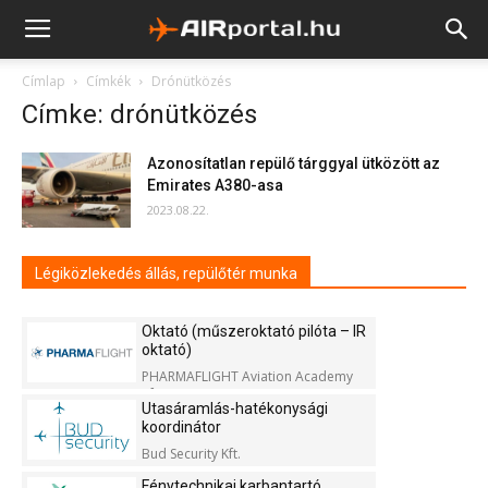
Címlap
Címkék
Drónütközés
Címke: drónütközés
Azonosítatlan repülő tárggyal ütközött az
Emirates A380-asa
2023.08.22.
Légiközlekedés állás, repülőtér munka
Oktató (műszeroktató pilóta – IR
oktató)
PHARMAFLIGHT Aviation Academy
Kft.
Utasáramlás-hatékonysági
koordinátor
Bud Security Kft.
Fénytechnikai karbantartó