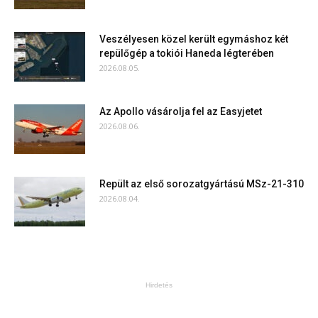
Veszélyesen közel került egymáshoz két
repülőgép a tokiói Haneda légterében
2026.08.05.
Az Apollo vásárolja fel az Easyjetet
2026.08.06.
Repült az első sorozatgyártású MSz-21-310
2026.08.04.
Hirdetés