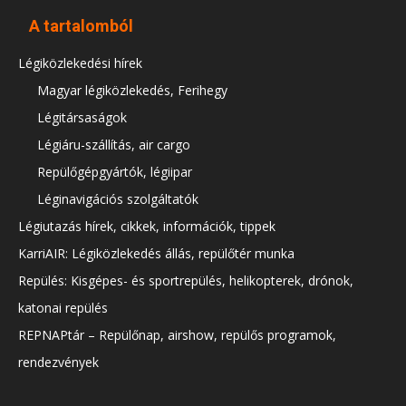
A tartalomból
Légiközlekedési hírek
Magyar légiközlekedés, Ferihegy
Légitársaságok
Légiáru-szállítás, air cargo
Repülőgépgyártók, légiipar
Léginavigációs szolgáltatók
Légiutazás hírek, cikkek, információk, tippek
KarriAIR: Légiközlekedés állás, repülőtér munka
Repülés: Kisgépes- és sportrepülés, helikopterek, drónok,
katonai repülés
REPNAPtár – Repülőnap, airshow, repülős programok,
rendezvények