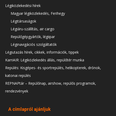
Légiközlekedési hírek
Magyar légiközlekedés, Ferihegy
Légitársaságok
Légiáru-szállítás, air cargo
Repülőgépgyártók, légiipar
Léginavigációs szolgáltatók
Légiutazás hírek, cikkek, információk, tippek
KarriAIR: Légiközlekedés állás, repülőtér munka
Repülés: Kisgépes- és sportrepülés, helikopterek, drónok,
katonai repülés
REPNAPtár – Repülőnap, airshow, repülős programok,
rendezvények
A címlapról ajánljuk