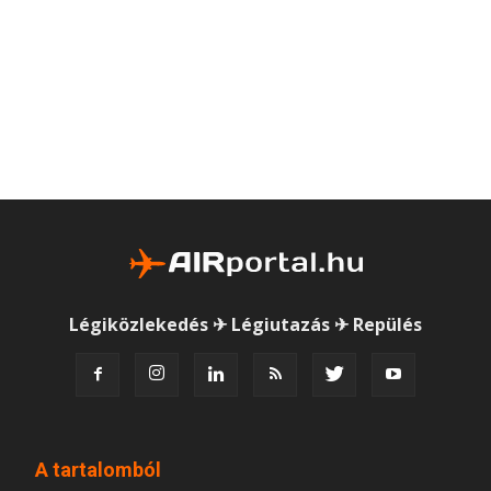
Légiközlekedés ✈ Légiutazás ✈ Repülés
A tartalomból