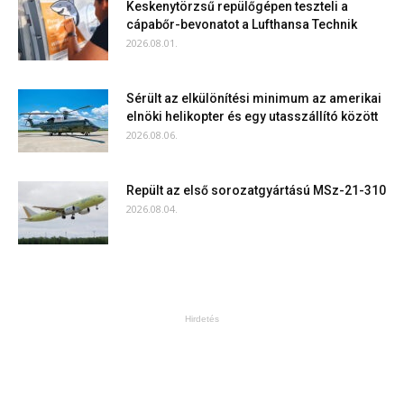
Keskenytörzsű repülőgépen teszteli a
cápabőr-bevonatot a Lufthansa Technik
2026.08.01.
Sérült az elkülönítési minimum az amerikai
elnöki helikopter és egy utasszállító között
2026.08.06.
Repült az első sorozatgyártású MSz-21-310
2026.08.04.
Hirdetés