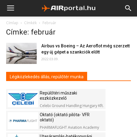
Címlap
Címkék
Február
Címke: február
Airbus vs Boeing – Az Aeroflot még szerzett
egy új gépet a szankciók előtt
2022.03.09.
Légiközlekedés állás, repülőtér munka
Repülőtéri műszaki
eszközkezelő
Celebi Ground Handling Hungary Kft.
Oktató (oktató pilóta- VFR
oktató)
PHARMAFLIGHT Aviation Academy
Kft.
Utasáramlás-hatékonysági