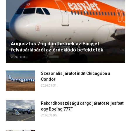
Augusztus 7-ig dönthetnek az Easyjet
felvásárlásáról az érdeklődő befektetők
2026.08.03.
Szezonális járatot indít Chicagóba a
Condor
2026.07.31.
Rekordhosszúságú cargo járatot teljesített
egy Boeing 777F
2026.08.05.