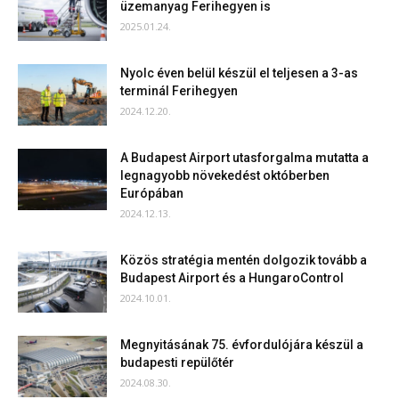
üzemanyag Ferihegyen is
2025.01.24.
Nyolc éven belül készül el teljesen a 3-as
terminál Ferihegyen
2024.12.20.
A Budapest Airport utasforgalma mutatta a
legnagyobb növekedést októberben
Európában
2024.12.13.
Közös stratégia mentén dolgozik tovább a
Budapest Airport és a HungaroControl
2024.10.01.
Megnyitásának 75. évfordulójára készül a
budapesti repülőtér
2024.08.30.