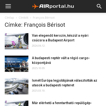
Címlap
Címkék
François Bérisot
Címke: François Bérisot
Van elegendő kerozin, készül a nyári
csúcsra a Budapest Airport
2026.06.12.
A budapesti reptér vált a régió cargo-
központjává
2025.10.09.
Ismét Európa legjobbjának választották az
utasok a budapesti repteret
2025.03.10.
Már elérhető a fenntartható repülőgép-