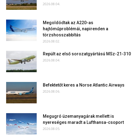
2026.08.04.
Megoldódtak az A220-as
hajtóműproblémái, napirenden a
törzshosszabbítás
2026.08.02.
Repült az első sorozatgyártású MSz-21-310
2026.08.04.
Befektetőt keres a Norse Atlantic Airways
2026.08.06.
Megugró üzemanyagárak mellett is
nyereséges maradt a Lufthansa-csoport
2026.08.05.