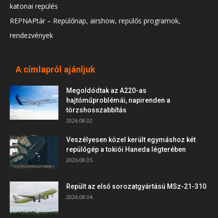
katonai repülés
REPNAPtár – Repülőnap, airshow, repülős programok,
rendezvények
A címlapról ajánljuk
Megoldódtak az A220-as
hajtóműproblémái, napirenden a
törzshosszabbítás
2026.08.02.
Veszélyesen közel került egymáshoz két
repülőgép a tokiói Haneda légterében
2026.08.05.
Repült az első sorozatgyártású MSz-21-310
2026.08.04.