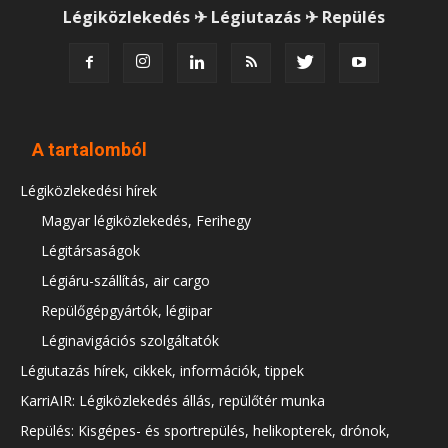
Légiközlekedés ✈ Légiutazás ✈ Repülés
A tartalomból
Légiközlekedési hírek
Magyar légiközlekedés, Ferihegy
Légitársaságok
Légiáru-szállítás, air cargo
Repülőgépgyártók, légiipar
Léginavigációs szolgáltatók
Légiutazás hírek, cikkek, információk, tippek
KarriAIR: Légiközlekedés állás, repülőtér munka
Repülés: Kisgépes- és sportrepülés, helikopterek, drónok,