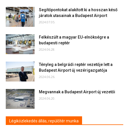
Segítőpontokat alakított ki a hosszan késő
járatok utasainak a Budapest Airport
2024.07.05.
Felkészült a magyar EU-elnökségre a
budapesti reptér
2024.06.28.
Tényleg a belgrádi reptér vezetője lett a
Budapest Airport új vezérigazgatója
2024.06.26.
Megvannak a Budapest Airport új vezetői
2024.06.20.
Légiközlekedés állás, repülőtér munka