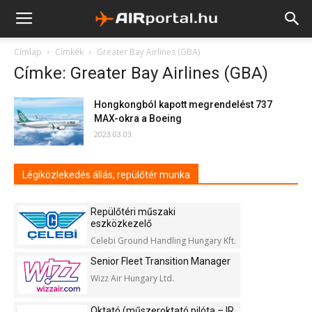
Címlap
Címkék
Greater Bay Airlines (GBA)
Címke: Greater Bay Airlines (GBA)
Hongkongból kapott megrendelést 737
MAX-okra a Boeing
2023.03.03.
Légiközlekedés állás, repülőtér munka
Repülőtéri műszaki
eszközkezelő
Celebi Ground Handling Hungary Kft.
Senior Fleet Transition Manager
Wizz Air Hungary Ltd.
Oktató (műszeroktató pilóta – IR