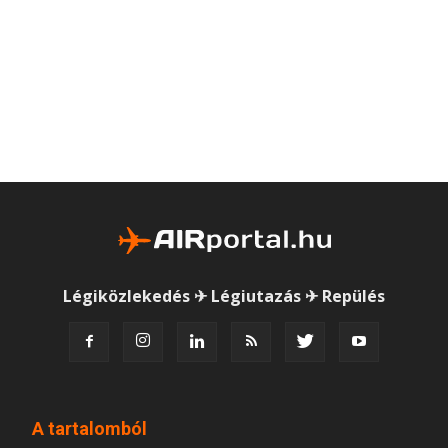
Légiközlekedés ✈ Légiutazás ✈ Repülés
A tartalomból