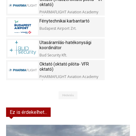
oktató)
PHARMAFLIGHT Aviation Academy
Kft.
Fénytechnikai karbantartó
Budapest Airport Zrt.
Utasáramlás-hatékonysági
koordinátor
Bud Security Kft.
Oktató (oktató pilóta- VFR
oktató)
PHARMAFLIGHT Aviation Academy
Kft.
Hirdetés
Ez is érdekelhet...