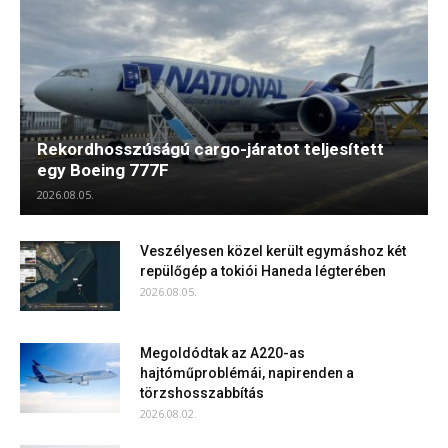
Rekordhosszúságú cargo-járatot teljesített
egy Boeing 777F
2026.08.05.
Veszélyesen közel került egymáshoz két
repülőgép a tokiói Haneda légterében
2026.08.05.
Megoldódtak az A220-as
hajtóműproblémái, napirenden a
törzshosszabbítás
2026.08.02.