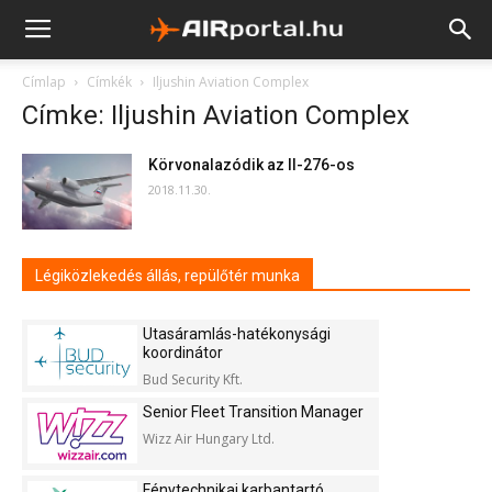
Címlap
Címkék
Iljushin Aviation Complex
Címke: Iljushin Aviation Complex
Körvonalazódik az Il-276-os
2018.11.30.
Légiközlekedés állás, repülőtér munka
Utasáramlás-hatékonysági
koordinátor
Bud Security Kft.
Senior Fleet Transition Manager
Wizz Air Hungary Ltd.
Fénytechnikai karbantartó