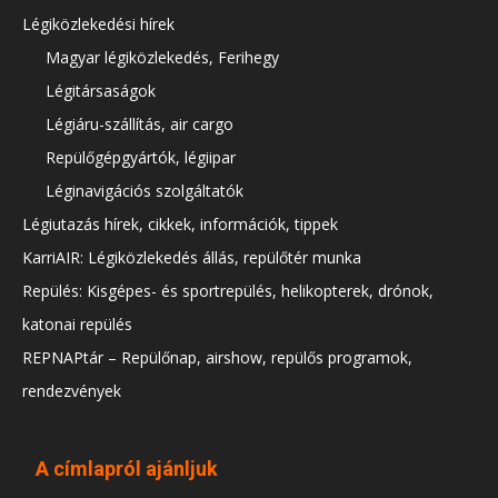
Légiközlekedési hírek
Magyar légiközlekedés, Ferihegy
Légitársaságok
Légiáru-szállítás, air cargo
Repülőgépgyártók, légiipar
Léginavigációs szolgáltatók
Légiutazás hírek, cikkek, információk, tippek
KarriAIR: Légiközlekedés állás, repülőtér munka
Repülés: Kisgépes- és sportrepülés, helikopterek, drónok,
katonai repülés
REPNAPtár – Repülőnap, airshow, repülős programok,
rendezvények
A címlapról ajánljuk