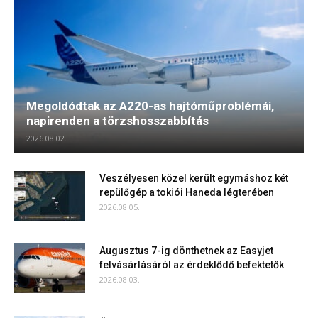
Megoldódtak az A220-as hajtóműproblémái,
napirenden a törzshosszabbítás
2026.08.02.
Veszélyesen közel került egymáshoz két
repülőgép a tokiói Haneda légterében
2026.08.05.
Augusztus 7-ig dönthetnek az Easyjet
felvásárlásáról az érdeklődő befektetők
2026.08.03.