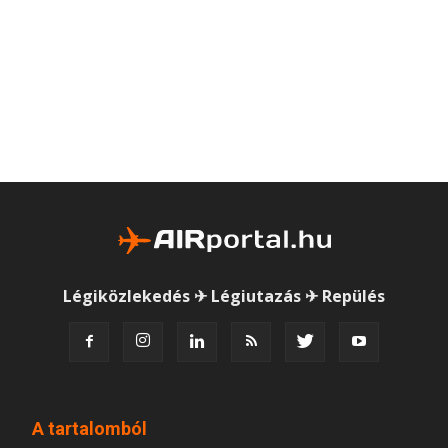
Légiközlekedés ✈ Légiutazás ✈ Repülés
A tartalomból