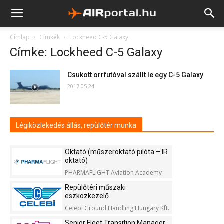
Címlap
Címkék
Lockheed C-5 Galaxy
Címke: Lockheed C-5 Galaxy
Csukott orrfutóval szállt le egy C-5 Galaxy
2017.05.24.
Légiközlekedés állás, repülőtér munka
Oktató (műszeroktató pilóta – IR
oktató)
PHARMAFLIGHT Aviation Academy
Kft.
Repülőtéri műszaki
eszközkezelő
Celebi Ground Handling Hungary Kft.
Senior Fleet Transition Manager