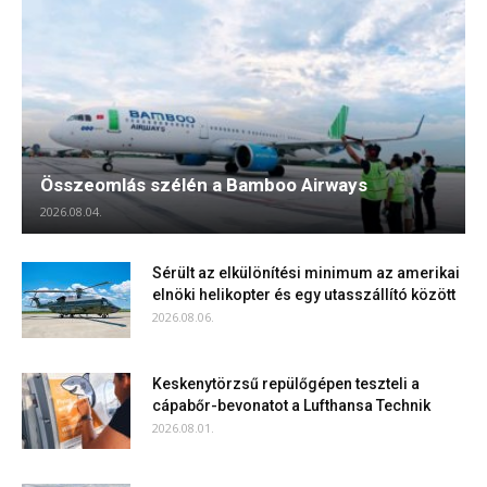
Összeomlás szélén a Bamboo Airways
2026.08.04.
Sérült az elkülönítési minimum az amerikai
elnöki helikopter és egy utasszállító között
2026.08.06.
Keskenytörzsű repülőgépen teszteli a
cápabőr-bevonatot a Lufthansa Technik
2026.08.01.