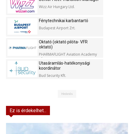
Wizz Air Hungary Ltd.
Fénytechnikai karbantartó
Budapest Airport Zrt.
Oktató (oktató pilóta- VFR
oktató)
PHARMAFLIGHT Aviation Academy
Kft.
Utasáramlás-hatékonysági
koordinátor
Bud Security Kft.
Hirdetés
Ez is érdekelhet...