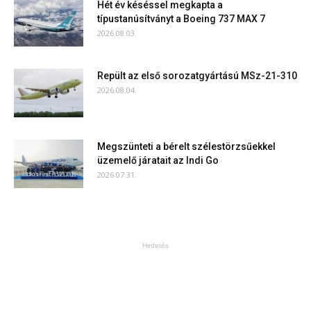
Hét év késéssel megkapta a
típustanúsítványt a Boeing 737 MAX 7
2026.08.03.
Repült az első sorozatgyártású MSz-21-310
2026.08.04.
Megszünteti a bérelt szélestörzsűekkel
üzemelő járatait az Indi Go
2026.07.31.
Hirdetés