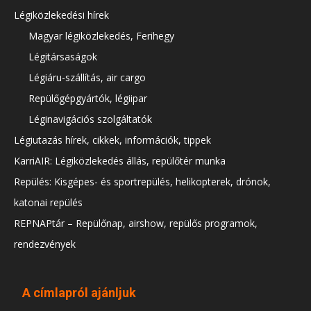
Légiközlekedési hírek
Magyar légiközlekedés, Ferihegy
Légitársaságok
Légiáru-szállítás, air cargo
Repülőgépgyártók, légiipar
Léginavigációs szolgáltatók
Légiutazás hírek, cikkek, információk, tippek
KarriAIR: Légiközlekedés állás, repülőtér munka
Repülés: Kisgépes- és sportrepülés, helikopterek, drónok,
katonai repülés
REPNAPtár – Repülőnap, airshow, repülős programok,
rendezvények
A címlapról ajánljuk