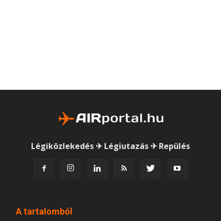
Légiközlekedés ✈ Légiutazás ✈ Repülés
A tartalomból