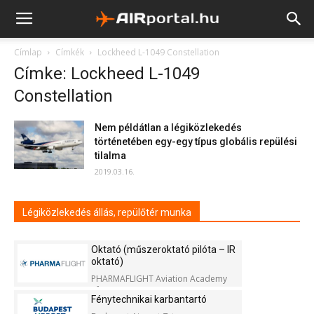
Címlap
Címkék
Lockheed L-1049 Constellation
Címke: Lockheed L-1049
Constellation
Nem példátlan a légiközlekedés
történetében egy-egy típus globális repülési
tilalma
2019.03.16.
Légiközlekedés állás, repülőtér munka
Oktató (műszeroktató pilóta – IR
oktató)
PHARMAFLIGHT Aviation Academy
Kft.
Fénytechnikai karbantartó