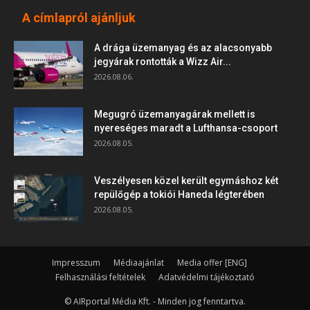
A címlapról ajánljuk
A drága üzemanyag és az alacsonyabb
jegyárak rontották a Wizz Air...
2026.08.06.
Megugró üzemanyagárak mellett is
nyereséges maradt a Lufthansa-csoport
2026.08.05.
Veszélyesen közel került egymáshoz két
repülőgép a tokiói Haneda légterében
2026.08.05.
Impresszum
Médiaajánlat
Media offer [ENG]
Felhasználási feltételek
Adatvédelmi tájékoztató
© AIRportal Média Kft. - Minden jog fenntartva.