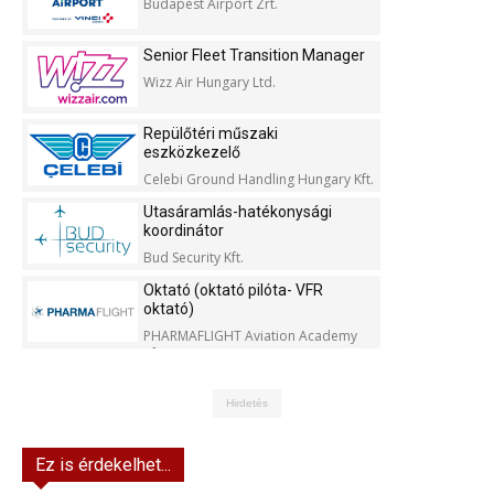
Budapest Airport Zrt.
Senior Fleet Transition Manager
Wizz Air Hungary Ltd.
Repülőtéri műszaki
eszközkezelő
Celebi Ground Handling Hungary Kft.
Utasáramlás-hatékonysági
koordinátor
Bud Security Kft.
Oktató (oktató pilóta- VFR
oktató)
PHARMAFLIGHT Aviation Academy
Kft.
Hirdetés
Ez is érdekelhet...