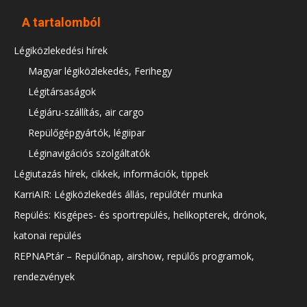
A tartalomból
Légiközlekedési hírek
Magyar légiközlekedés, Ferihegy
Légitársaságok
Légiáru-szállítás, air cargo
Repülőgépgyártók, légiipar
Léginavigációs szolgáltatók
Légiutazás hírek, cikkek, információk, tippek
KarriAIR: Légiközlekedés állás, repülőtér munka
Repülés: Kisgépes- és sportrepülés, helikopterek, drónok,
katonai repülés
REPNAPtár – Repülőnap, airshow, repülős programok,
rendezvények