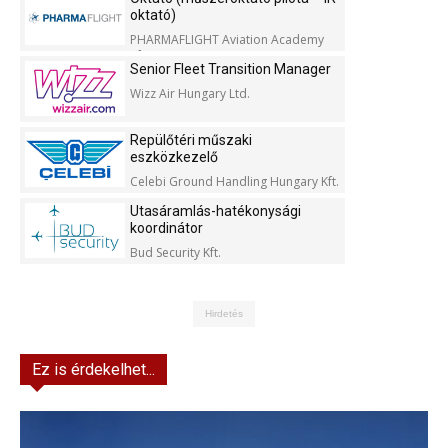
oktató)
PHARMAFLIGHT Aviation Academy
Kft.
Senior Fleet Transition Manager
Wizz Air Hungary Ltd.
Repülőtéri műszaki
eszközkezelő
Celebi Ground Handling Hungary Kft.
Utasáramlás-hatékonysági
koordinátor
Bud Security Kft.
Hirdetés
Ez is érdekelhet...