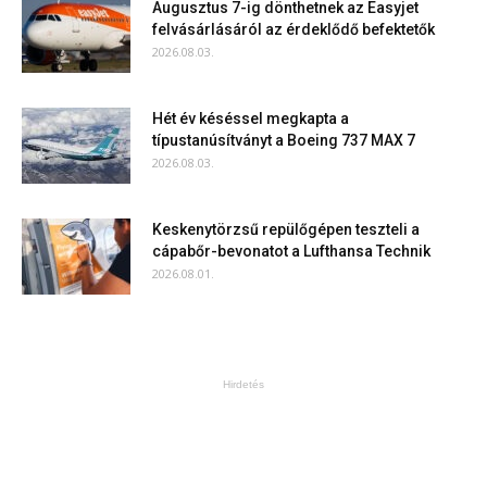
Augusztus 7-ig dönthetnek az Easyjet
felvásárlásáról az érdeklődő befektetők
2026.08.03.
Hét év késéssel megkapta a
típustanúsítványt a Boeing 737 MAX 7
2026.08.03.
Keskenytörzsű repülőgépen teszteli a
cápabőr-bevonatot a Lufthansa Technik
2026.08.01.
Hirdetés