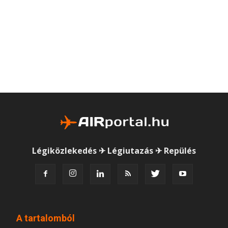
Légiközlekedés ✈ Légiutazás ✈ Repülés
A tartalomból