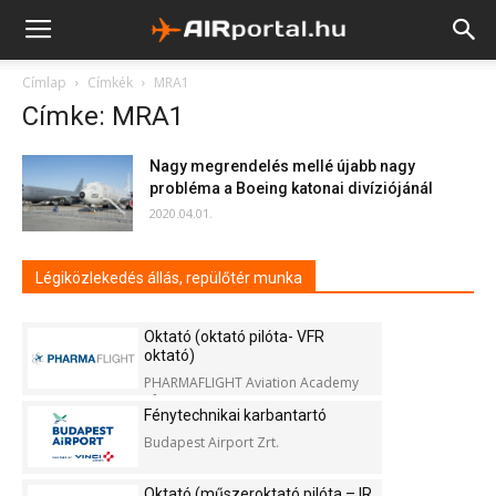
Címlap
Címkék
MRA1
Címke: MRA1
Nagy megrendelés mellé újabb nagy
probléma a Boeing katonai divíziójánál
2020.04.01.
Légiközlekedés állás, repülőtér munka
Oktató (oktató pilóta- VFR
oktató)
PHARMAFLIGHT Aviation Academy
Kft.
Fénytechnikai karbantartó
Budapest Airport Zrt.
Oktató (műszeroktató pilóta – IR