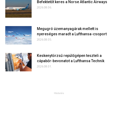
Befektetőt keres a Norse Atlantic Airways
2026.08.06.
Megugró üzemanyagárak mellett is
nyereséges maradt a Lufthansa-csoport
2026.08.05.
Keskenytörzsű repülőgépen teszteli a
cápabőr-bevonatot a Lufthansa Technik
2026.08.01.
Hirdetés