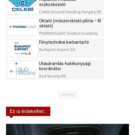
eszközkezelő
Celebi Ground Handling Hungary Kft.
Oktató (műszeroktató pilóta – IR
oktató)
PHARMAFLIGHT Aviation Academy
Kft.
Fénytechnikai karbantartó
Budapest Airport Zrt.
Utasáramlás-hatékonysági
koordinátor
Bud Security Kft.
Hirdetés
Ez is érdekelhet...