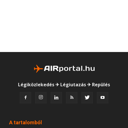
Légiközlekedés ✈ Légiutazás ✈ Repülés
A tartalomból