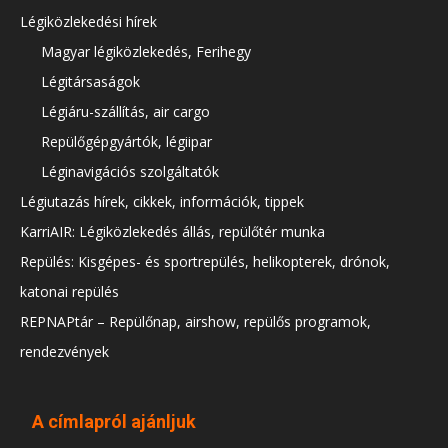
Légiközlekedési hírek
Magyar légiközlekedés, Ferihegy
Légitársaságok
Légiáru-szállítás, air cargo
Repülőgépgyártók, légiipar
Léginavigációs szolgáltatók
Légiutazás hírek, cikkek, információk, tippek
KarriAIR: Légiközlekedés állás, repülőtér munka
Repülés: Kisgépes- és sportrepülés, helikopterek, drónok,
katonai repülés
REPNAPtár – Repülőnap, airshow, repülős programok,
rendezvények
A címlapról ajánljuk