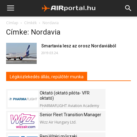
Címlap
Címkék
Nordavia
Címke: Nordavia
Smartavia lesz az orosz Nordaviából
2019.03.24.
Légiközlekedés állás, repülőtér munka
Oktató (oktató pilóta- VFR
oktató)
PHARMAFLIGHT Aviation Academy
Kft.
Senior Fleet Transition Manager
Wizz Air Hungary Ltd.
Repülőtéri műszaki