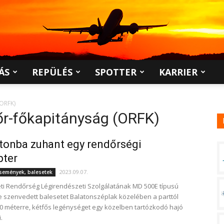
ÁS
REPÜLÉS
SPOTTER
KARRIER
(ORFK)
r-főkapitányság (ORFK)
tonba zuhant egy rendőrségi
pter
2023.09.07.
események, balesetek
ti Rendőrség Légirendészeti Szolgálatának MD 500E típusú
e szenvedett balesetet Balatonszéplak közelében a parttól
0 méterre, kétfős legénységet egy közelben tartózkodó hajó
.