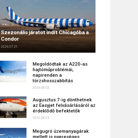
Szezonális járatot indít Chicagóba a
Condor
2026.07.31.
Megoldódtak az A220-as
hajtóműproblémái,
napirenden a
törzshosszabbítás
2026.08.02.
Augusztus 7-ig dönthetnek
az Easyjet felvásárlásáról az
érdeklődő befektetők
2026.08.03.
Megugró üzemanyagárak
mellett is nyereséges