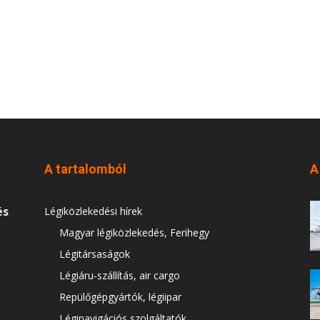
A tartalomból
A
és
Légiközlekedési hírek
Magyar légiközlekedés, Ferihegy
Légitársaságok
Légiáru-szállítás, air cargo
Repülőgépgyártók, légiipar
Léginavigációs szolgáltatók