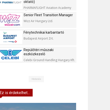
oktató)
PHARMAFLIGHT Aviation Academy
Kft.
Senior Fleet Transition Manager
Wizz Air Hungary Ltd.
Fénytechnikai karbantartó
Budapest Airport Zrt.
Repülőtéri műszaki
eszközkezelő
Celebi Ground Handling Hungary Kft.
Hirdetés
Ez is érdekelhet...