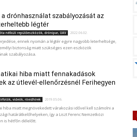
i a drónhasználat szabályozását az
terheltebb légtér
2022.06.02.
óta nélküli repülőeszközök, drónipar, UAV
erjedése, ennek nyomán a légtér egyre nagyobb leterheltsége,
személyi biztonság miatt szükséges ezen eszközök
ának szabályozása.
atikai hiba miatt fennakadások
ek az útlevél-ellenőrzésnél Ferihegyen
2019.05.06.
rfotók, videók, rövidhírek
ai hiba miatt megnövekedett várakozási idővel kell számolni a
ági határátkelőhelyeken, így a Liszt Ferenc Nemzetközi
 is hétfőn délelőtt.