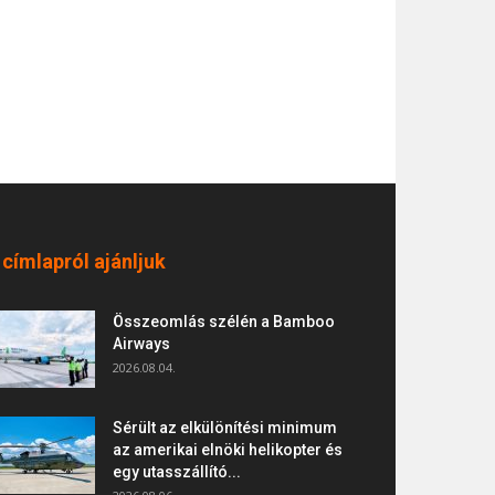
 címlapról ajánljuk
Összeomlás szélén a Bamboo
Airways
2026.08.04.
Sérült az elkülönítési minimum
az amerikai elnöki helikopter és
egy utasszállító...