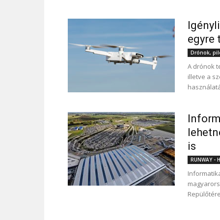
Igényl
egyre 
Drónok, pil
A drónok t
illetve a 
használat
Inform
lehetn
is
RUNWAY - Hí
Informatik
magyarorsz
Repülőtéren