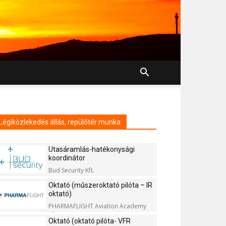
Légiközlekedés állás, repülőtér munka
Utasáramlás-hatékonysági
koordinátor
Bud Security Kft.
Oktató (műszeroktató pilóta – IR
oktató)
PHARMAFLIGHT Aviation Academy
Kft.
Oktató (oktató pilóta- VFR