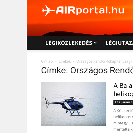
AIRportal.hu
LÉGIKÖZLEKEDÉS
LÉGIUTAZ
Címlap
Címkék
Országos Rendőr-főkapitányság 
Címke: Országos Rendő
A Bala
heliko
Légijármű 
A Készenlé
helikopter
mintegy 30
mentette ki