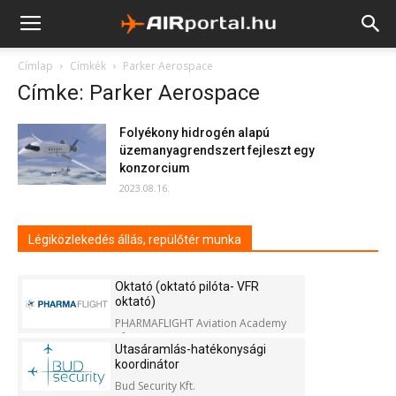
Címlap
Címkék
Parker Aerospace
Címke: Parker Aerospace
Folyékony hidrogén alapú
üzemanyagrendszert fejleszt egy
konzorcium
2023.08.16.
Légiközlekedés állás, repülőtér munka
Oktató (oktató pilóta- VFR
oktató)
PHARMAFLIGHT Aviation Academy
Kft.
Utasáramlás-hatékonysági
koordinátor
Bud Security Kft.