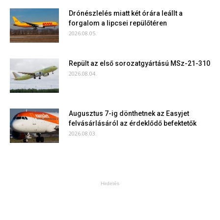
Drónészlelés miatt két órára leállt a
forgalom a lipcsei repülőtéren
2026.08.05.
Repült az első sorozatgyártású MSz-21-310
2026.08.04.
Augusztus 7-ig dönthetnek az Easyjet
felvásárlásáról az érdeklődő befektetők
2026.08.03.
Hirdetés