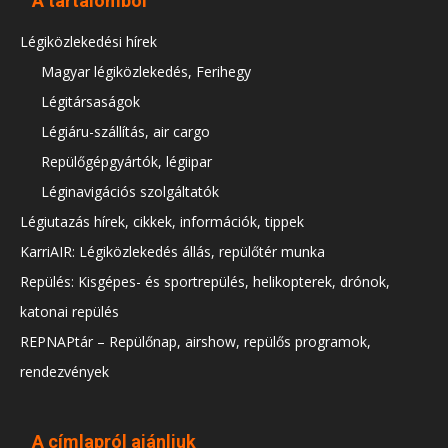
A tartalomból
Légiközlekedési hírek
Magyar légiközlekedés, Ferihegy
Légitársaságok
Légiáru-szállítás, air cargo
Repülőgépgyártók, légiipar
Léginavigációs szolgáltatók
Légiutazás hírek, cikkek, információk, tippek
KarriAIR: Légiközlekedés állás, repülőtér munka
Repülés: Kisgépes- és sportrepülés, helikopterek, drónok,
katonai repülés
REPNAPtár – Repülőnap, airshow, repülős programok,
rendezvények
A címlapról ajánljuk