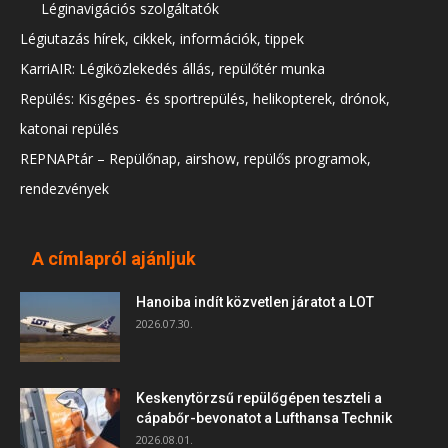
Léginavigációs szolgáltatók
Légiutazás hírek, cikkek, információk, tippek
KarriAIR: Légiközlekedés állás, repülőtér munka
Repülés: Kisgépes- és sportrepülés, helikopterek, drónok,
katonai repülés
REPNAPtár – Repülőnap, airshow, repülős programok,
rendezvények
A címlapról ajánljuk
Hanoiba indít közvetlen járatot a LOT
2026.07.30.
Keskenytörzsű repülőgépen teszteli a
cápabőr-bevonatot a Lufthansa Technik
2026.08.01.