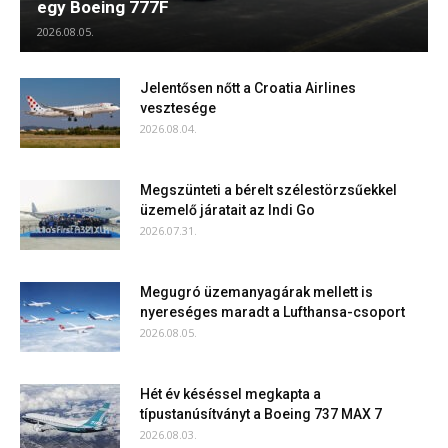
egy Boeing 777F
2026.08.05.
Jelentősen nőtt a Croatia Airlines
vesztesége
2026.08.04.
Megszünteti a bérelt szélestörzsűekkel
üzemelő járatait az Indi Go
2026.07.31.
Megugró üzemanyagárak mellett is
nyereséges maradt a Lufthansa-csoport
2026.08.05.
Hét év késéssel megkapta a
típustanúsítványt a Boeing 737 MAX 7
2026.08.03.