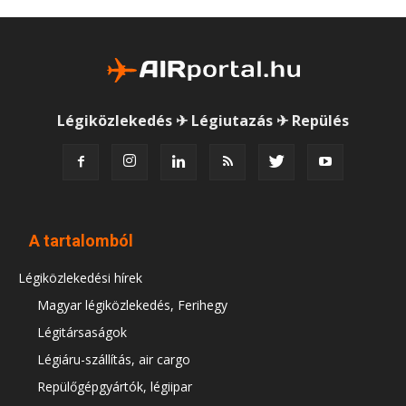
Légiközlekedés ✈ Légiutazás ✈ Repülés
A tartalomból
Légiközlekedési hírek
Magyar légiközlekedés, Ferihegy
Légitársaságok
Légiáru-szállítás, air cargo
Repülőgépgyártók, légiipar