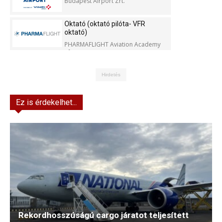
Budapest Airport Zrt.
Oktató (oktató pilóta- VFR
oktató)
PHARMAFLIGHT Aviation Academy
Kft.
Hirdetés
Ez is érdekelhet...
Rekordhosszúságú cargo járatot teljesített