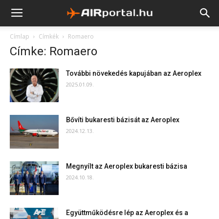
Címlap
Címkék
Romaero
Címke: Romaero
További növekedés kapujában az Aeroplex
2025.01.09.
Bővíti bukaresti bázisát az Aeroplex
2024.12.13.
Megnyílt az Aeroplex bukaresti bázisa
2024.10.18.
Együttműködésre lép az Aeroplex és a