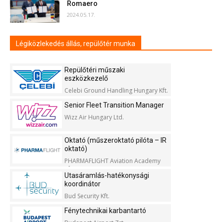
Romaero
2024.05.17.
Légiközlekedés állás, repülőtér munka
Repülőtéri műszaki
eszközkezelő
Celebi Ground Handling Hungary Kft.
Senior Fleet Transition Manager
Wizz Air Hungary Ltd.
Oktató (műszeroktató pilóta – IR
oktató)
PHARMAFLIGHT Aviation Academy
Kft.
Utasáramlás-hatékonysági
koordinátor
Bud Security Kft.
Fénytechnikai karbantartó