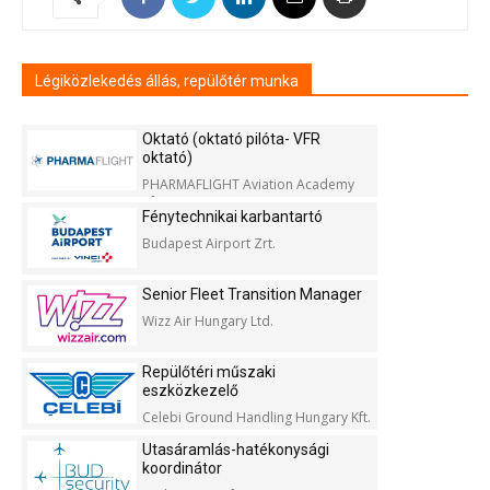
Légiközlekedés állás, repülőtér munka
Oktató (oktató pilóta- VFR
oktató)
PHARMAFLIGHT Aviation Academy
Kft.
Fénytechnikai karbantartó
Budapest Airport Zrt.
Senior Fleet Transition Manager
Wizz Air Hungary Ltd.
Repülőtéri műszaki
eszközkezelő
Celebi Ground Handling Hungary Kft.
Utasáramlás-hatékonysági
koordinátor