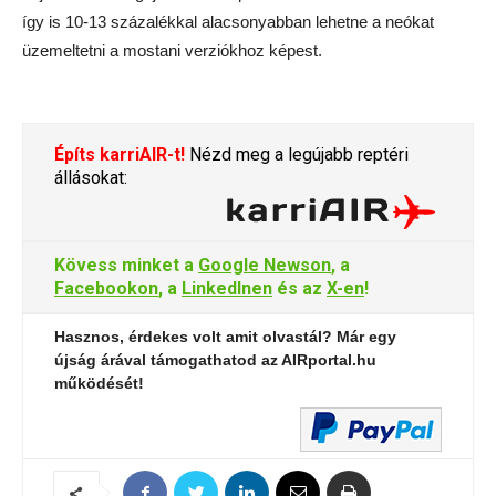
így is 10-13 százalékkal alacsonyabban lehetne a neókat
üzemeltetni a mostani verziókhoz képest.
Építs karriAIR-t!
Nézd meg a legújabb reptéri
állásokat:
Kövess minket a
Google Newson
, a
Facebookon
, a
LinkedInen
és az
X-en
!
Hasznos, érdekes volt amit olvastál? Már egy
újság árával támogathatod az AIRportal.hu
működését!