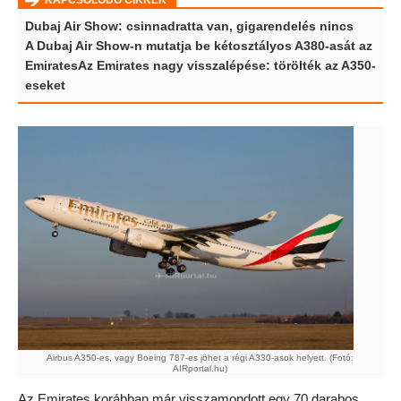
KAPCSOLÓDÓ CIKKEK
Dubaj Air Show: csinnadratta van, gigarendelés nincs
A Dubaj Air Show-n mutatja be kétosztályos A380-asát az
Emirates
Az Emirates nagy visszalépése: törölték az A350-
eseket
Airbus A350-es, vagy Boeing 787-es jöhet a régi A330-asok helyett. (Fotó:
AIRportal.hu)
Az Emirates korábban már visszamondott egy 70 darabos