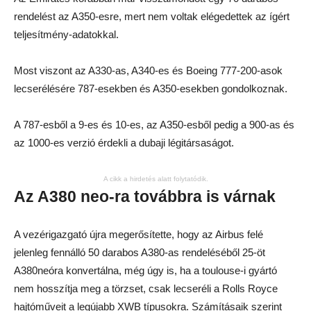
rendelést az A350-esre, mert nem voltak elégedettek az ígért
teljesítmény-adatokkal.
Most viszont az A330-as, A340-es és Boeing 777-200-asok
lecserélésére 787-esekben és A350-esekben gondolkoznak.
A 787-esből a 9-es és 10-es, az A350-esből pedig a 900-as és
az 1000-es verzió érdekli a dubaji légitársaságot.
A cikk a hirdetés alatt folytatódik.
Az A380 neo-ra továbbra is várnak
A vezérigazgató újra megerősítette, hogy az Airbus felé
jelenleg fennálló 50 darabos A380-as rendeléséből 25-öt
A380neóra konvertálna, még úgy is, ha a toulouse-i gyártó
nem hosszítja meg a törzset, csak lecseréli a Rolls Royce
hajtóműveit a legújabb XWB típusokra. Számításaik szerint