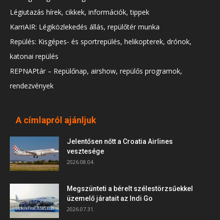
Légiutazás hírek, cikkek, információk, tippek
KarriAIR: Légiközlekedés állás, repülőtér munka
Repülés: Kisgépes- és sportrepülés, helikopterek, drónok,
katonai repülés
REPNAPtár – Repülőnap, airshow, repülős programok,
rendezvények
A címlapról ajánljuk
Jelentősen nőtt a Croatia Airlines
vesztesége
2026.08.04.
Megszünteti a bérelt szélestörzsűekkel
üzemelő járatait az Indi Go
2026.07.31.