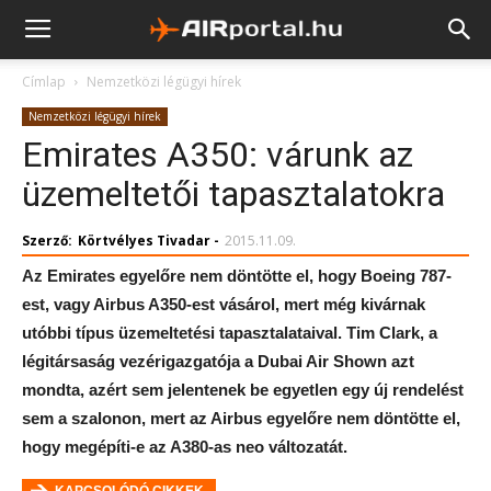
Címlap
Nemzetközi légügyi hírek
Nemzetközi légügyi hírek
Emirates A350: várunk az
üzemeltetői tapasztalatokra
Szerző:
Körtvélyes Tivadar
-
2015.11.09.
Az Emirates egyelőre nem döntötte el, hogy Boeing 787-
est, vagy Airbus A350-est vásárol, mert még kivárnak
utóbbi típus üzemeltetési tapasztalataival. Tim Clark, a
légitársaság vezérigazgatója a Dubai Air Shown azt
mondta, azért sem jelentenek be egyetlen egy új rendelést
sem a szalonon, mert az Airbus egyelőre nem döntötte el,
hogy megépíti-e az A380-as neo változatát.