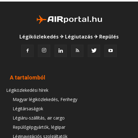
Légiközlekedés ✈ Légiutazás ✈ Repülés
A tartalomból
Légiközlekedési hírek
Magyar légiközlekedés, Ferihegy
Légitársaságok
Légiáru-szállítás, air cargo
Repülőgépgyártók, légiipar
Léginavigációs szolgáltatók