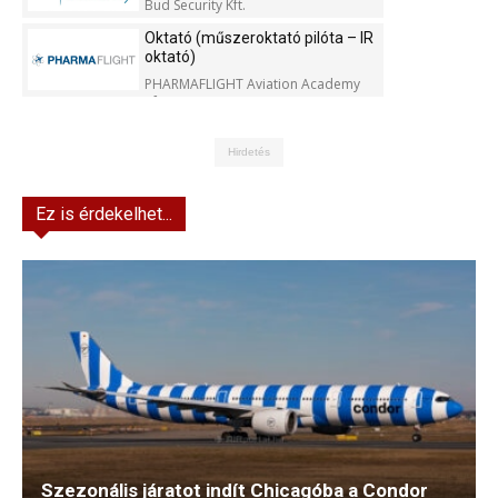
Bud Security Kft.
Oktató (műszeroktató pilóta – IR
oktató)
PHARMAFLIGHT Aviation Academy
Kft.
Hirdetés
Ez is érdekelhet...
Szezonális járatot indít Chicagóba a Condor