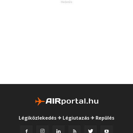
Hirdetés
Légiközlekedés ✈ Légiutazás ✈ Repülés