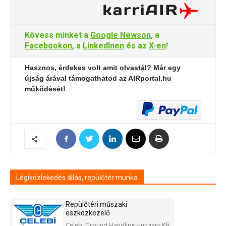
Kövess minket a
Google Newson
, a
Facebookon
, a
LinkedInen
és az
X-en
!
Hasznos, érdekes volt amit olvastál? Már egy
újság árával támogathatod az AIRportal.hu
működését!
Légiközlekedés állás, repülőtér munka
Repülőtéri műszaki
eszközkezelő
Celebi Ground Handling Hungary Kft.