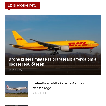
Ez is érdekelhet...
Drónészlelés miatt két órára leállt a forgalom a
lipcsei repülőtéren
2026.08.05.
Jelentősen nőtt a Croatia Airlines
vesztesége
2026.08.04.