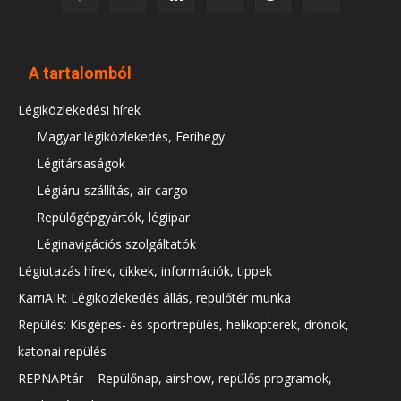
A tartalomból
Légiközlekedési hírek
Magyar légiközlekedés, Ferihegy
Légitársaságok
Légiáru-szállítás, air cargo
Repülőgépgyártók, légiipar
Léginavigációs szolgáltatók
Légiutazás hírek, cikkek, információk, tippek
KarriAIR: Légiközlekedés állás, repülőtér munka
Repülés: Kisgépes- és sportrepülés, helikopterek, drónok,
katonai repülés
REPNAPtár – Repülőnap, airshow, repülős programok,