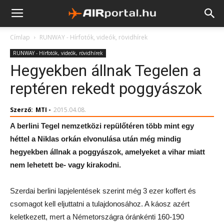
Címlap
RUNWAY - Hírfotók, videók, rövidhírek
RUNWAY - Hírfotók, videók, rövidhírek
Hegyekben állnak Tegelen a
reptéren rekedt poggyászok
Szerző:
MTI
-
2015.04.08.
A berlini Tegel nemzetközi repülőtéren több mint egy
héttel a Niklas orkán elvonulása után még mindig
hegyekben állnak a poggyászok, amelyeket a vihar miatt
nem lehetett be- vagy kirakodni.
Szerdai berlini lapjelentések szerint még 3 ezer koffert és
csomagot kell eljuttatni a tulajdonosához. A káosz azért
keletkezett, mert a Németországra óránkénti 160-190