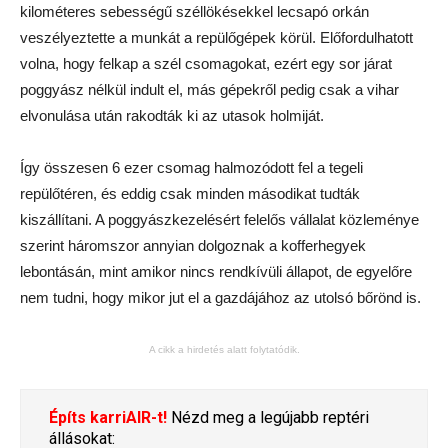
kilométeres sebességű széllökésekkel lecsapó orkán
veszélyeztette a munkát a repülőgépek körül. Előfordulhatott
volna, hogy felkap a szél csomagokat, ezért egy sor járat
poggyász nélkül indult el, más gépekről pedig csak a vihar
elvonulása után rakodták ki az utasok holmiját.
Így összesen 6 ezer csomag halmozódott fel a tegeli
repülőtéren, és eddig csak minden másodikat tudták
kiszállítani. A poggyászkezelésért felelős vállalat közleménye
szerint háromszor annyian dolgoznak a kofferhegyek
lebontásán, mint amikor nincs rendkívüli állapot, de egyelőre
nem tudni, hogy mikor jut el a gazdájához az utolsó bőrönd is.
A cikk a hirdetés alatt folytatódik.
Építs karriAIR-t!
Nézd meg a legújabb reptéri
állásokat: