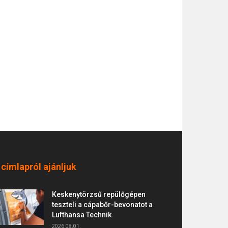
 címlapról ajánljuk
Keskenytörzsű repülőgépen
teszteli a cápabőr-bevonatot a
Lufthansa Technik
2026.08.01.