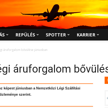
ÁS
REPÜLÉS
SPOTTER
KARRIER
légi áruforgalom bővülése júniusban
 légi áruforgalom bővülé
z képest júniusban a Nemzetközi Légi Szállítási
közleménye szerint.