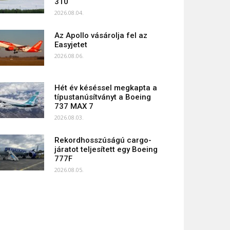
310
2026.08.04.
Az Apollo vásárolja fel az
Easyjetet
2026.08.06.
Hét év késéssel megkapta a
típustanúsítványt a Boeing
737 MAX 7
2026.08.03.
Rekordhosszúságú cargo-
járatot teljesített egy Boeing
777F
2026.08.05.