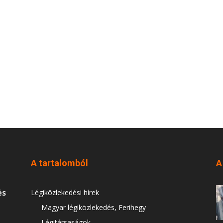
A tartalomból
A
és
Légiközlekedési hírek
Magyar légiközlekedés, Ferihegy
Légitársaságok