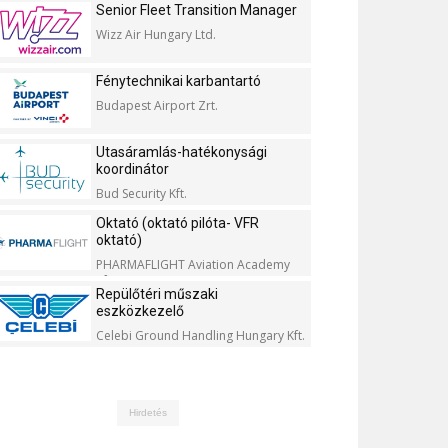
Senior Fleet Transition Manager
Wizz Air Hungary Ltd.
Fénytechnikai karbantartó
Budapest Airport Zrt.
Utasáramlás-hatékonysági
koordinátor
Bud Security Kft.
Oktató (oktató pilóta- VFR
oktató)
PHARMAFLIGHT Aviation Academy
Kft.
Repülőtéri műszaki
eszközkezelő
Celebi Ground Handling Hungary Kft.
Hirdetés