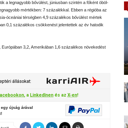
tik a legnagyobb bővülést, júniusban szintén a főként öböl-
 legnagyobb mértékben: 7 százalékkal. Ebben a régióba az
zsia-óceániai térségben 4,9 százalékos bővülést mértek
n 0,1 százalékos csökkenést jelentettek az év hatodik
,6, Európában 3,2, Amerikában 1,6 százalékos növekedést
ptéri állásokat:
acebookon
, a
LinkedInen
és az
X-en
!
 egy újság árával
t!
ával!