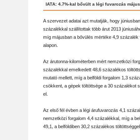
IATA: 4.7%-kal bővült a légi fuvarozás máju
A szervezet adatai azt mutatják, hogy júniusban
százalékkal szállítottak több árut 2013 júniusá
míg májusban a bővülés mértéke 4,9 százalék 
alapon.
Az árutonna-kilométerben mért nemzetközi for
százalékkal emelkedett 48,6 százalékos töltött
mutató mellett, míg a belföldi forgalom 1,3 száz
csökkent, a gépek töltöttsége a 30 százalékot 
el.
Az első fél évben a légi árufuvarozás 4,1 száz
nemzetközi forgalom 4,4 százalékkal, míg a bel
49,1, a belföldiben 30,2 százalékos töltöttségge