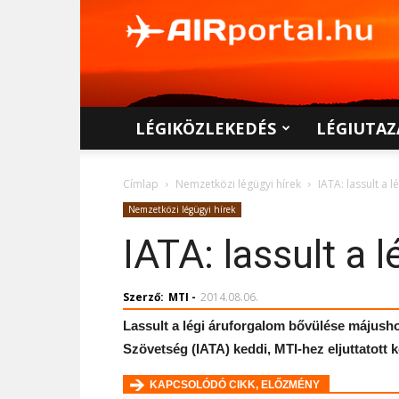
AIRportal.hu
LÉGIKÖZLEKEDÉS
LÉGIUTAZ
Címlap
Nemzetközi légügyi hírek
IATA: lassult a 
Nemzetközi légügyi hírek
IATA: lassult a
Szerző:
MTI
-
2014.08.06.
Lassult a légi áruforgalom bővülése májusho
Szövetség (IATA) keddi, MTI-hez eljuttatott 
KAPCSOLÓDÓ CIKK, ELŐZMÉNY