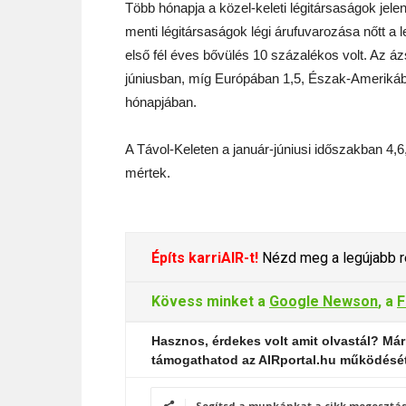
Több hónapja a közel-keleti légitársaságok jelen
menti légitársaságok légi árufuvarozása nőtt a
első fél éves bővülés 10 százalékos volt. Az á
júniusban, míg Európában 1,5, Észak-Amerikába
hónapjában.
A Távol-Keleten a január-júniusi időszakban 4
mértek.
Építs karriAIR-t!
Nézd meg a legújabb re
Kövess minket a
Google Newson
, a
F
Hasznos, érdekes volt amit olvastál? Már
támogathatod az AIRportal.hu működésé
Segítsd a munkánkat a cikk megosztás