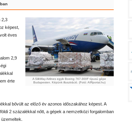
sban
 2,3
hoz képest,
volt éves
galom 2,9
ségi
alékkal
A SilkWay Airlines egyik Boeing 767-300F típusú gépe
sem érte
Budapesten. Képünk illusztráció. (Fotó: AIRportal.hu)
alékkal bővült az előző év azonos időszakához képest. A
földi 2 százalékkal nőtt, a gépek a nemzetközi forgalomban
l üzemeltek.