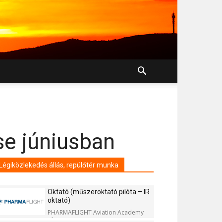
se júniusban
Légiközlekedés állás, repülőtér munka
Oktató (műszeroktató pilóta – IR
oktató)
PHARMAFLIGHT Aviation Academy
Kft.