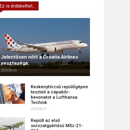
Ez is érdekelhet...
Jelentősen nőtt a Croatia Airlines
vesztesége
2026.08.04.
Keskenytörzsű repülőgépen
teszteli a cápabőr-
bevonatot a Lufthansa
Technik
2026.08.01.
Repült az első
sorozatgyártású MSz-21-