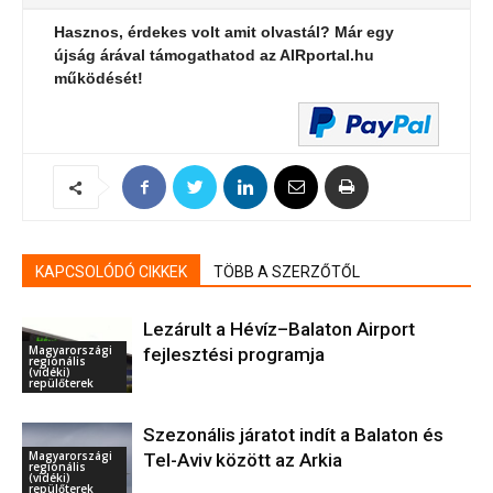
Hasznos, érdekes volt amit olvastál? Már egy
újság árával támogathatod az AIRportal.hu
működését!
KAPCSOLÓDÓ CIKKEK
TÖBB A SZERZŐTŐL
Lezárult a Hévíz–Balaton Airport
Magyarországi
fejlesztési programja
regionális
(vidéki)
repülőterek
Szezonális járatot indít a Balaton és
Magyarországi
Tel-Aviv között az Arkia
regionális
(vidéki)
repülőterek