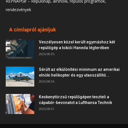
REPNAPtár – Repülőnap, airshow, repülős programok,
rendezvények
A címlapról ajánljuk
Veszélyesen közel került egymáshoz két
repülőgép a tokiói Haneda légterében
2026.08.05.
Sérült az elkülönítési minimum az amerikai
elnöki helikopter és egy utasszállító...
2026.08.06.
Keskenytörzsű repülőgépen teszteli a
cápabőr-bevonatot a Lufthansa Technik
2026.08.01.