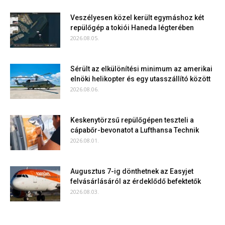
Veszélyesen közel került egymáshoz két
repülőgép a tokiói Haneda légterében
2026.08.05.
Sérült az elkülönítési minimum az amerikai
elnöki helikopter és egy utasszállító között
2026.08.06.
Keskenytörzsű repülőgépen teszteli a
cápabőr-bevonatot a Lufthansa Technik
2026.08.01.
Augusztus 7-ig dönthetnek az Easyjet
felvásárlásáról az érdeklődő befektetők
2026.08.03.