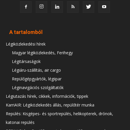
A tartalomból
Légiközlekedési hírek
Magyar légiközlekedés, Ferihegy
Légitársaságok
Légiáru-szállítás, air cargo
Repülőgépgyártók, légiipar
Léginavigációs szolgáltatók
Légiutazás hírek, cikkek, információk, tippek
KarriAIR: Légiközlekedés állás, repülőtér munka
Repülés: Kisgépes- és sportrepülés, helikopterek, drónok,
katonai repülés