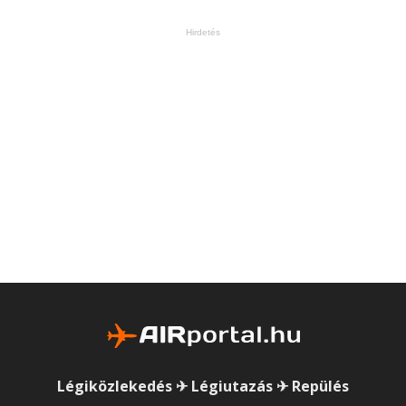
Hirdetés
Légiközlekedés ✈ Légiutazás ✈ Repülés