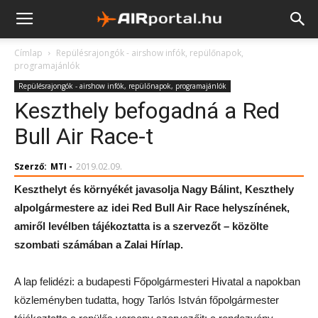
Címlap
Repülésrajongók - airshow infók, repülőnapok,
programajánlók
Repülésrajongók - airshow infók, repülőnapok, programajánlók
Keszthely befogadná a Red
Bull Air Race-t
Szerző:
MTI
-
2019.02.09.
Keszthelyt és környékét javasolja Nagy Bálint, Keszthely
alpolgármestere az idei Red Bull Air Race helyszínének,
amiről levélben tájékoztatta is a szervezőt – közölte
szombati számában a Zalai Hírlap.
A lap felidézi: a budapesti Főpolgármesteri Hivatal a napokban
közleményben tudatta, hogy Tarlós István főpolgármester