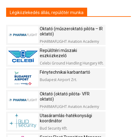
Légiközlekedés állás, repülőtér munka
Oktató (műszeroktató pilóta – IR
oktató)
PHARMAFLIGHT Aviation Academy
Kft.
Repülőtéri műszaki
eszközkezelő
Celebi Ground Handling Hungary Kft.
Fénytechnikai karbantartó
Budapest Airport Zrt.
Oktató (oktató pilóta- VFR
oktató)
PHARMAFLIGHT Aviation Academy
Kft.
Utasáramlás-hatékonysági
koordinátor
Bud Security Kft.