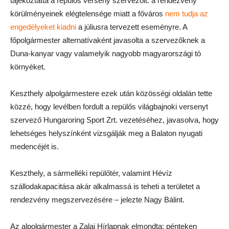
tájékoztatta a repülős verseny szervezőit: a rendezvény
körülményeinek elégtelensége miatt a főváros
nem tudja az
engedélyeket kiadni
a júliusra tervezett eseményre. A
főpolgármester alternatívaként javasolta a szervezőknek a
Duna-kanyar vagy valamelyik nagyobb magyarországi tó
környéket.
Keszthely alpolgármestere ezek után közösségi oldalán tette
közzé, hogy levélben fordult a repülős világbajnoki versenyt
szervező Hungaroring Sport Zrt. vezetéséhez, javasolva, hogy
lehetséges helyszínként vizsgálják meg a Balaton nyugati
medencéjét is.
Keszthely, a sármelléki repülőtér, valamint Hévíz
szállodakapacitása akár alkalmassá is teheti a területet a
rendezvény megszervezésére – jelezte Nagy Bálint.
Az alpolgármester a Zalai Hírlapnak elmondta: pénteken