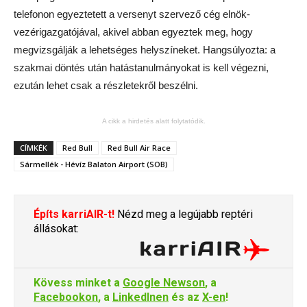
telefonon egyeztetett a versenyt szervező cég elnök-
vezérigazgatójával, akivel abban egyeztek meg, hogy
megvizsgálják a lehetséges helyszíneket. Hangsúlyozta: a
szakmai döntés után hatástanulmányokat is kell végezni,
ezután lehet csak a részletekről beszélni.
A cikk a hirdetés alatt folytatódik.
CÍMKÉK
Red Bull
Red Bull Air Race
Sármellék - Hévíz Balaton Airport (SOB)
Építs karriAIR-t!
Nézd meg a legújabb reptéri
állásokat:
Kövess minket a
Google Newson
, a
Facebookon
, a
LinkedInen
és az
X-en
!