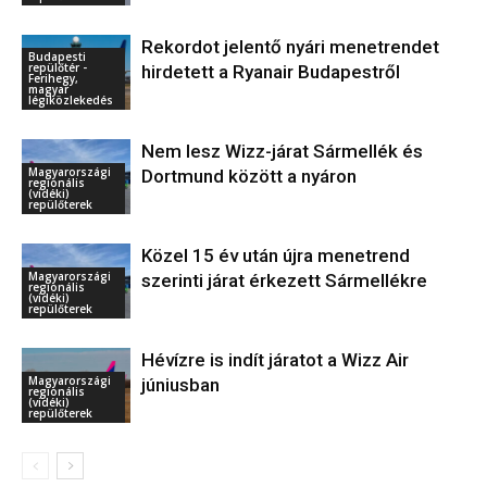
Rekordot jelentő nyári menetrendet
Budapesti
repülőtér -
hirdetett a Ryanair Budapestről
Ferihegy,
magyar
légiközlekedés
Nem lesz Wizz-járat Sármellék és
Magyarországi
Dortmund között a nyáron
regionális
(vidéki)
repülőterek
Közel 15 év után újra menetrend
Magyarországi
szerinti járat érkezett Sármellékre
regionális
(vidéki)
repülőterek
Hévízre is indít járatot a Wizz Air
Magyarországi
júniusban
regionális
(vidéki)
repülőterek