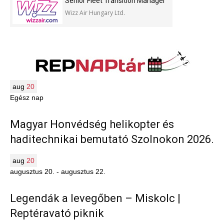
Senior Fleet Transition Manager
Wizz Air Hungary Ltd.
aug
20
Egész nap
Magyar Honvédség helikopter és
haditechnikai bemutató Szolnokon 2026.
aug
20
augusztus 20.
-
augusztus 22.
Legendák a levegőben – Miskolc |
Reptéravató piknik