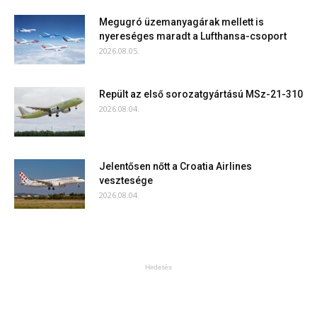
Megugró üzemanyagárak mellett is
nyereséges maradt a Lufthansa-csoport
2026.08.05.
Repült az első sorozatgyártású MSz-21-310
2026.08.04.
Jelentősen nőtt a Croatia Airlines
vesztesége
2026.08.04.
Hirdetés