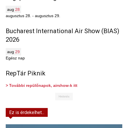
aug
28
augusztus 28.
-
augusztus 29.
Bucharest International Air Show (BIAS)
2026
aug
29
Egész nap
RepTár Piknik
> További repülőnapok, airshow-k itt
Hirdetés
Ez is érdekelhet...