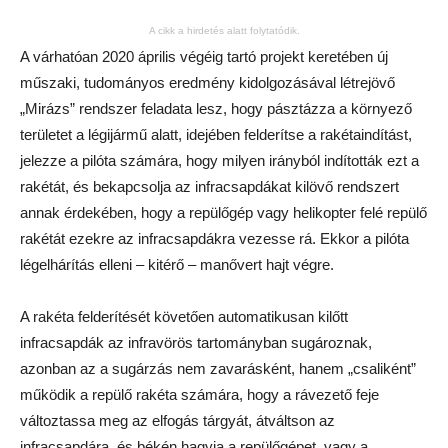
A cikk a hirdetés alatt folytatódik.
A várhatóan 2020 április végéig tartó projekt keretében új
műszaki, tudományos eredmény kidolgozásával létrejövő
„Mirázs” rendszer feladata lesz, hogy pásztázza a környező
területet a légijármű alatt, idejében felderítse a rakétaindítást,
jelezze a pilóta számára, hogy milyen irányból indították ezt a
rakétát, és bekapcsolja az infracsapdákat kilövő rendszert
annak érdekében, hogy a repülőgép vagy helikopter felé repülő
rakétát ezekre az infracsapdákra vezesse rá. Ekkor a pilóta
légelhárítás elleni – kitérő – manővert hajt végre.
A rakéta felderítését követően automatikusan kilőtt
infracsapdák az infravörös tartományban sugároznak,
azonban az a sugárzás nem zavarásként, hanem „csaliként”
működik a repülő rakéta számára, hogy a rávezető feje
változtassa meg az elfogás tárgyát, átváltson az
infracsapdára, és békén hagyja a repülőgépet, vagy a