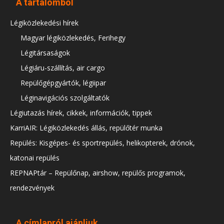
A tartalomból
Légiközlekedési hírek
Magyar légiközlekedés, Ferihegy
Légitársaságok
Légiáru-szállítás, air cargo
Repülőgépgyártók, légiipar
Léginavigációs szolgáltatók
Légiutazás hírek, cikkek, információk, tippek
KarriAIR: Légiközlekedés állás, repülőtér munka
Repülés: Kisgépes- és sportrepülés, helikopterek, drónok,
katonai repülés
REPNAPtár – Repülőnap, airshow, repülős programok,
rendezvények
A címlapról ajánljuk