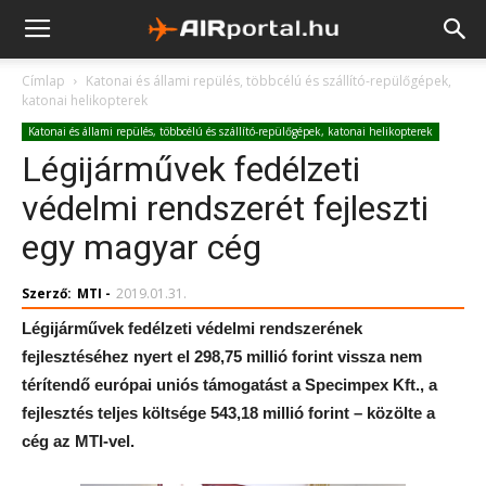
Címlap
Katonai és állami repülés, többcélú és szállító-repülőgépek,
katonai helikopterek
Katonai és állami repülés, többcélú és szállító-repülőgépek, katonai helikopterek
Légijárművek fedélzeti
védelmi rendszerét fejleszti
egy magyar cég
Szerző:
MTI
-
2019.01.31.
Légijárművek fedélzeti védelmi rendszerének
fejlesztéséhez nyert el 298,75 millió forint vissza nem
térítendő európai uniós támogatást a Specimpex Kft., a
fejlesztés teljes költsége 543,18 millió forint – közölte a
cég az MTI-vel.