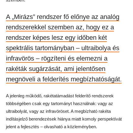
A „Mirázs” rendszer fő előnye az analóg
rendszerekkel szemben az, hogy ez a
rendszer képes lesz egy időben két
spektrális tartományban – ultraibolya és
infravörös – rögzíteni és elemezni a
rakéták sugárzását, ami jelentősen
megnöveli a felderítés megbízhatóságát.
A jelenleg működő, rakétatámadást felderítő rendszerek
többségében csak egy tartományt használnak: vagy az
ultraibolyát, vagy az infravöröset. A megbízható rakéta
indításjelző berendezések hiánya miatt komoly perspektívát
jelent a fejlesztés – olvasható a közleményben.