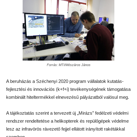
Forrás: MTI/Mészáros János
A beruházás a Széchenyi 2020 program vállalatok kutatás-
fejlesztési és innovációs (k+f+i) tevékenységének támogatása
kombinált hiteltermékkel elnevezésű pályázatból valósul meg.
A tájékoztatás szerint a tervezett új „Mirázs” fedélzeti védelmi
rendszer rendeltetése a helikopterek és repülőgépek védelme
lesz az infravörös rávezető fejjel ellátott irányított rakétákkal
szemben.