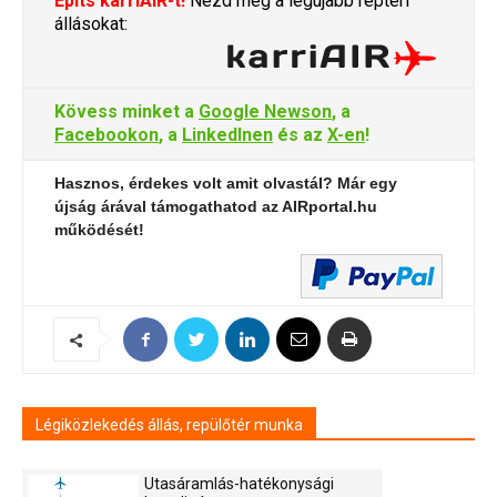
Építs karriAIR-t!
Nézd meg a legújabb reptéri
állásokat:
Kövess minket a
Google Newson
, a
Facebookon
, a
LinkedInen
és az
X-en
!
Hasznos, érdekes volt amit olvastál? Már egy
újság árával támogathatod az AIRportal.hu
működését!
Légiközlekedés állás, repülőtér munka
Utasáramlás-hatékonysági