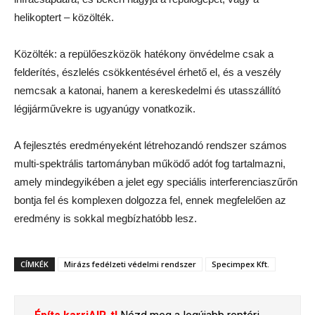
helikoptert – közölték.
Közölték: a repülőeszközök hatékony önvédelme csak a
felderítés, észlelés csökkentésével érhető el, és a veszély
nemcsak a katonai, hanem a kereskedelmi és utasszállító
légijárművekre is ugyanúgy vonatkozik.
A fejlesztés eredményeként létrehozandó rendszer számos
multi-spektrális tartományban működő adót fog tartalmazni,
amely mindegyikében a jelet egy speciális interferenciaszűrőn
bontja fel és komplexen dolgozza fel, ennek megfelelően az
eredmény is sokkal megbízhatóbb lesz.
CÍMKÉK
Mirázs fedélzeti védelmi rendszer
Specimpex Kft.