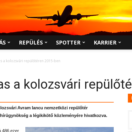
ÁS
REPÜLÉS
SPOTTER
KARRIER
tas a kolozsvári repülőtéren 2015-ben
tas a kolozsvári repülő
kolozsvári Avram Iancu nemzetközi repülőtér
 hírügynökség a légikikötő közleményére hivatkozva.
ó 486 ezer