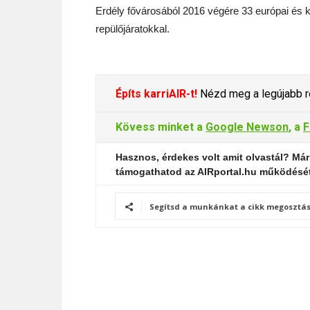
Erdély fővárosából 2016 végére 33 európai és kö
repülőjáratokkal.
Építs karriAIR-t!
Nézd meg a legújabb re
Kövess minket a
Google Newson
, a
F
Hasznos, érdekes volt amit olvastál? Már
támogathatod az AIRportal.hu működésé
Segítsd a munkánkat a cikk megosztás