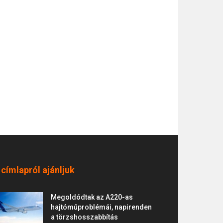
 címlapról ajánljuk
Megoldódtak az A220-as
hajtóműproblémái, napirenden
a törzshosszabbítás