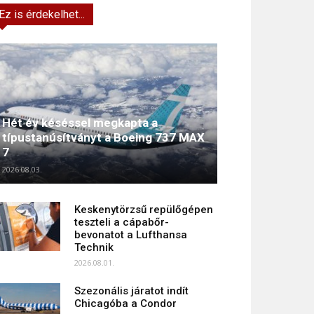
Ez is érdekelhet...
Hét év késéssel megkapta a
típustanúsítványt a Boeing 737 MAX
7
2026.08.03.
Keskenytörzsű repülőgépen
teszteli a cápabőr-
bevonatot a Lufthansa
Technik
2026.08.01.
Szezonális járatot indít
Chicagóba a Condor