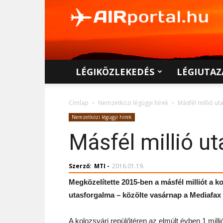
AIRportal.hu
LÉGIKÖZLEKEDÉS
LÉGIUTAZ
Címlap
Nemzetközi légügyi hírek
Másfél millió u
Nemzetközi légügyi hírek
Másfél millió u
Szerző:
MTI
-
2016.01.19.
Megközelítette 2015-ben a másfél milliót a 
utasforgalma – közölte vasárnap a Mediafax
A kolozsvári repülőtéren az elmúlt évben 1 milli