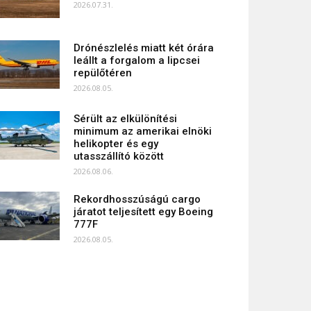
2026.07.31.
Drónészlelés miatt két órára
leállt a forgalom a lipcsei
repülőtéren
2026.08.05.
Sérült az elkülönítési
minimum az amerikai elnöki
helikopter és egy
utasszállító között
2026.08.06.
Rekordhosszúságú cargo
járatot teljesített egy Boeing
777F
2026.08.05.