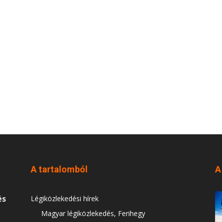
A tartalomból
A
és
Légiközlekedési hírek
Magyar légiközlekedés, Ferihegy