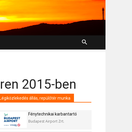
téren 2015-ben
Légiközlekedés állás, repülőtér munka
Fénytechnikai karbantartó
Budapest Airport Zrt.