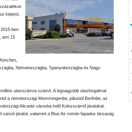
6 százalékos
oz képest.
 2015-ben
l, ami 15
 München,
zországba, Németországba, Spanyolországba és Nagy-
 milliós utasszámra számít. A legnagyobb utasforgalmat
ártól a németországi Memmingenbe, júliustól Berlinbe, az
yolországi Alicante városba indít Kolozsvárról járatokat.
t varsói járatot, valamint a Blue Air román fapados társaság