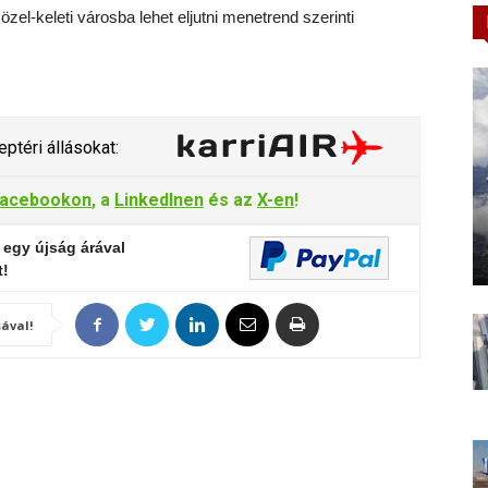
zel-keleti városba lehet eljutni menetrend szerinti
ptéri állásokat:
acebookon
, a
LinkedInen
és az
X-en
!
 egy újság árával
t!
ával!