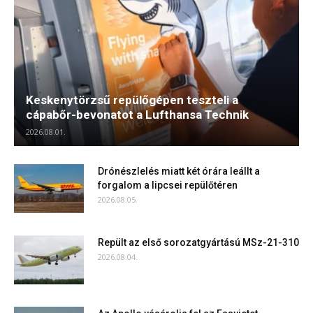
Keskenytörzsű repülőgépen teszteli a
cápabőr-bevonatot a Lufthansa Technik
2026.08.01.
Drónészlelés miatt két órára leállt a
forgalom a lipcsei repülőtéren
2026.08.05.
Repült az első sorozatgyártású MSz-21-310
2026.08.04.