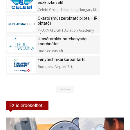
eszközkezelő
Celebi Ground Handling Hungary Kft.
Oktató (műszeroktató pilóta – IR
oktató)
PHARMAFLIGHT Aviation Academy
Kft.
Utasáramlás-hatékonysági
koordinátor
Bud Security Kft.
Fénytechnikai karbantartó
Budapest Airport Zrt.
Hirdetés
Ez is érdekelhet...