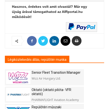
Hasznos, érdekes volt amit olvastál? Már egy
újság árával támogathatod az AIRportal.hu
működését!
Légiközlekedés állás, repülőtér munka
Senior Fleet Transition Manager
Wizz Air Hungary Ltd.
Oktató (oktató pilóta- VFR
oktató)
PHARMAFLIGHT Aviation Academy
Kft.
Repülőtéri műszaki