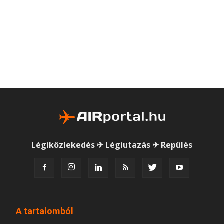
Légiközlekedés ✈ Légiutazás ✈ Repülés
A tartalomból