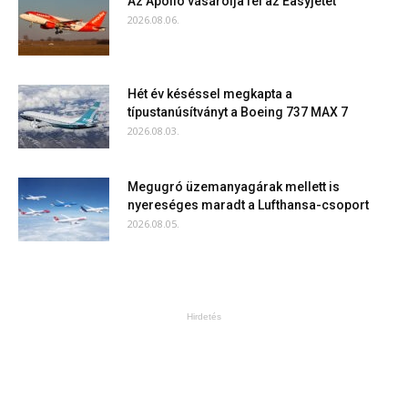
Az Apollo vásárolja fel az Easyjetet
2026.08.06.
Hét év késéssel megkapta a
típustanúsítványt a Boeing 737 MAX 7
2026.08.03.
Megugró üzemanyagárak mellett is
nyereséges maradt a Lufthansa-csoport
2026.08.05.
Hirdetés