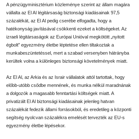
A pénzügyminisztérium közleménye szerint az állam magára
vállalta az El Al légitársaság biztonsági kiadásainak 97,5
százalékát, az El Al pedig cserébe elfogadta, hogy a
hatékonyság javításával csökkenti ezeket a költségeket. Az
izraeli légitársaságok az Európai Unióval megkötött „nyitott
égbolt” egyezmény életbe léptetése ellen tiltakoztak a
munkabeszüntetéssel, mert a szabad versenyben hátrányba
kerültek volna a különleges biztonsági követelmények miatt.
Az El Al, az Arkia és az Israir vállalatok attól tartottak, hogy
előbb-utóbb csődbe mennének, és munka nélkül maradnának
a dolgozók a magasabb fenntartási költségek miatt. A
privatizált El Al biztonsági kiadásainak jelenleg hatvan
százalékát fedezik állami forrásokból, és eredetileg a központi
segítség nyolcvan százalékra emelését tervezték az EU-s
egyezmény életbe lépésekor.