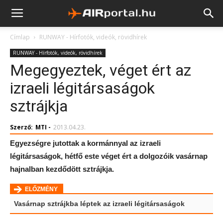
Címlap
RUNWAY - Hírfotók, videók, rövidhírek
RUNWAY - Hírfotók, videók, rövidhírek
Megegyeztek, véget ért az
izraeli légitársaságok
sztrájkja
Szerző:
MTI
-
2013.04.23.
Egyezségre jutottak a kormánnyal az izraeli
légitársaságok, hétfő este véget ért a dolgozóik vasárnap
hajnalban kezdődött sztrájkja.
ELŐZMÉNY
Vasárnap sztrájkba léptek az izraeli légitársaságok