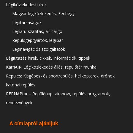
Légiközlekedési hírek
Magyar légiközlekedés, Ferihegy
Légitársaságok
Légiáru-szállítás, air cargo
Repülőgépgyártók, légiipar
Léginavigációs szolgáltatók
Légiutazás hírek, cikkek, információk, tippek
KarriAIR: Légiközlekedés állás, repülőtér munka
Repülés: Kisgépes- és sportrepülés, helikopterek, drónok,
katonai repülés
REPNAPtár – Repülőnap, airshow, repülős programok,
rendezvények
A címlapról ajánljuk