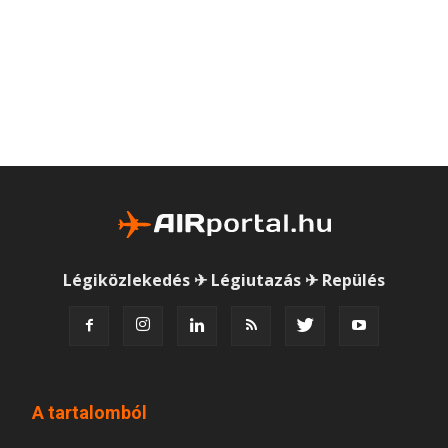
Légiközlekedés ✈ Légiutazás ✈ Repülés
A tartalomból