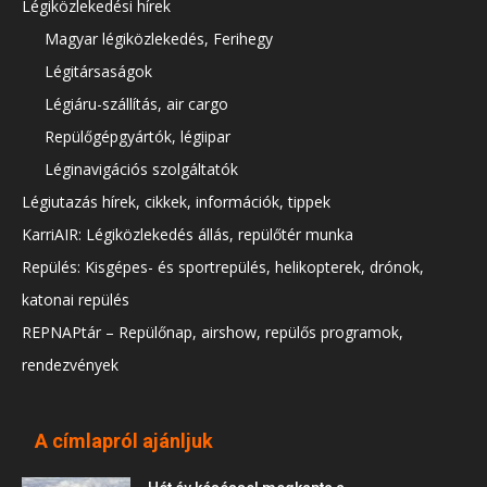
Légiközlekedési hírek
Magyar légiközlekedés, Ferihegy
Légitársaságok
Légiáru-szállítás, air cargo
Repülőgépgyártók, légiipar
Léginavigációs szolgáltatók
Légiutazás hírek, cikkek, információk, tippek
KarriAIR: Légiközlekedés állás, repülőtér munka
Repülés: Kisgépes- és sportrepülés, helikopterek, drónok,
katonai repülés
REPNAPtár – Repülőnap, airshow, repülős programok,
rendezvények
A címlapról ajánljuk