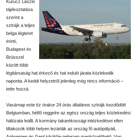
Kurucz László
tájékoztatása
szerint a
sztrájk a teljes
belga légteret
érinti,
Budapest és
Brüsszel
között több
légitársaság hat érkező és hat induló járata közlekedik
naponta. A keddi helyzetről jelenleg még nincs információ –
tette hozzá.
Vasárnap este tíz órakor 24 órás általános sztrájk kezdődött
Belgiumban, hétfő reggelre az egész ország teljes közlekedési
hálózata leállt. A kormány takarékossági intézkedései ellen
tiltakozók több helyen lezárták az ország fő autópályáit,
Antwerpen és Gent kikötője nehezen megközelíthető. Van,