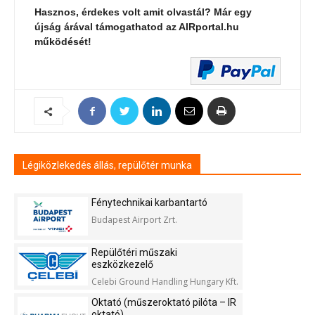
Hasznos, érdekes volt amit olvastál? Már egy
újság árával támogathatod az AIRportal.hu
működését!
Légiközlekedés állás, repülőtér munka
Fénytechnikai karbantartó
Budapest Airport Zrt.
Repülőtéri műszaki
eszközkezelő
Celebi Ground Handling Hungary Kft.
Oktató (műszeroktató pilóta – IR
oktató)