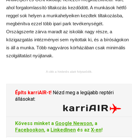
ahol forgalomlassító tiltakozás kezdődött. A munkások hétfő
reggel sok helyen a munkahelyeiken kezdtek tiltakozásba,
megbénítva ezzel több ipari park tevékenységét.
Országszerte zárva maradt az iskolák nagy része, a
közigazgatás intézményei sem nyitottak ki, és a bíróságokon
is áll a munka. Több nagyváros kórházában csak minimális
szolgáltatást nyújtanak.
A cikk a hirdetés alatt folytatódik.
Építs karriAIR-t!
Nézd meg a legújabb reptéri
állásokat:
Kövess minket a
Google Newson
, a
Facebookon
, a
LinkedInen
és az
X-en
!