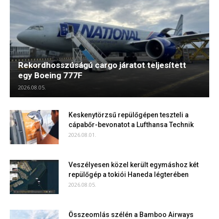
Rekordhosszúságú cargo járatot teljesített
egy Boeing 777F
2026.08.05.
Keskenytörzsű repülőgépen teszteli a
cápabőr-bevonatot a Lufthansa Technik
2026.08.01.
Veszélyesen közel került egymáshoz két
repülőgép a tokiói Haneda légterében
2026.08.05.
Összeomlás szélén a Bamboo Airways