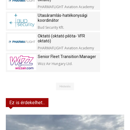
PHARMAFLIGHT Aviation Academy
Kft.
Utasáramlás-hatékonysági
koordinátor
Bud Security Kft.
Oktató (oktató pilóta- VFR
oktató)
PHARMAFLIGHT Aviation Academy
Kft.
Senior Fleet Transition Manager
Wizz Air Hungary Ltd.
Hirdetés
Ez is érdekelhet...