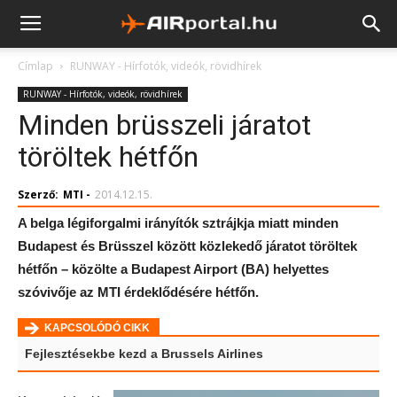
Címlap
RUNWAY - Hírfotók, videók, rövidhírek
RUNWAY - Hírfotók, videók, rövidhírek
Minden brüsszeli járatot
töröltek hétfőn
Szerző:
MTI
-
2014.12.15.
A belga légiforgalmi irányítók sztrájkja miatt minden
Budapest és Brüsszel között közlekedő járatot töröltek
hétfőn – közölte a Budapest Airport (BA) helyettes
szóvivője az MTI érdeklődésére hétfőn.
KAPCSOLÓDÓ CIKK
Fejlesztésekbe kezd a Brussels Airlines