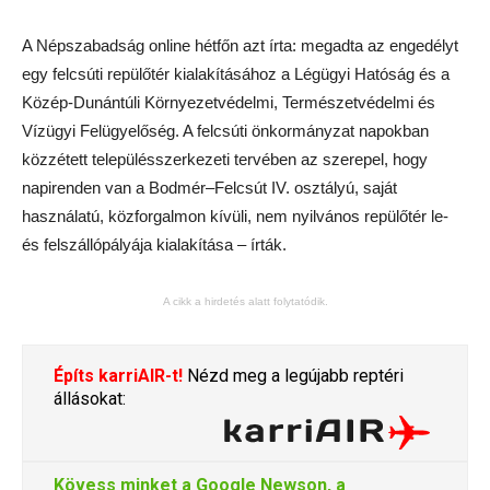
A Népszabadság online hétfőn azt írta: megadta az engedélyt
egy felcsúti repülőtér kialakításához a Légügyi Hatóság és a
Közép-Dunántúli Környezetvédelmi, Természetvédelmi és
Vízügyi Felügyelőség. A felcsúti önkormányzat napokban
közzétett településszerkezeti tervében az szerepel, hogy
napirenden van a Bodmér–Felcsút IV. osztályú, saját
használatú, közforgalmon kívüli, nem nyilvános repülőtér le-
és felszállópályája kialakítása – írták.
A cikk a hirdetés alatt folytatódik.
Építs karriAIR-t!
Nézd meg a legújabb reptéri
állásokat:
Kövess minket a
Google Newson
, a