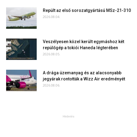
Repült az első sorozatgyártású MSz-21-310
2026.08.04.
Veszélyesen közel került egymáshoz két
repülőgép a tokiói Haneda légterében
2026.08.05.
A drága üzemanyag és az alacsonyabb
jegyárak rontották a Wizz Air eredményét
2026.08.06.
Hirdetés