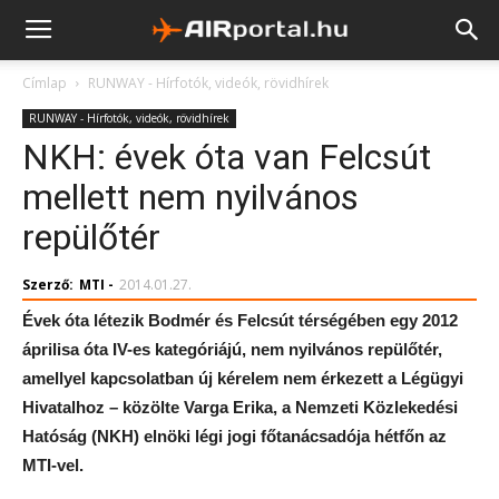
Címlap
RUNWAY - Hírfotók, videók, rövidhírek
RUNWAY - Hírfotók, videók, rövidhírek
NKH: évek óta van Felcsút
mellett nem nyilvános
repülőtér
Szerző:
MTI
-
2014.01.27.
Évek óta létezik Bodmér és Felcsút térségében egy 2012
áprilisa óta IV-es kategóriájú, nem nyilvános repülőtér,
amellyel kapcsolatban új kérelem nem érkezett a Légügyi
Hivatalhoz – közölte Varga Erika, a Nemzeti Közlekedési
Hatóság (NKH) elnöki légi jogi főtanácsadója hétfőn az
MTI-vel.