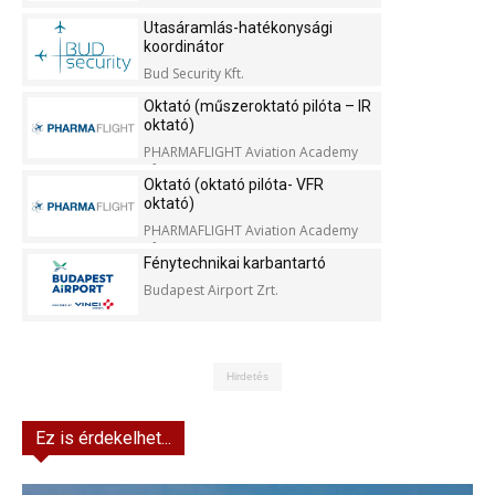
Utasáramlás-hatékonysági
koordinátor
Bud Security Kft.
Oktató (műszeroktató pilóta – IR
oktató)
PHARMAFLIGHT Aviation Academy
Kft.
Oktató (oktató pilóta- VFR
oktató)
PHARMAFLIGHT Aviation Academy
Kft.
Fénytechnikai karbantartó
Budapest Airport Zrt.
Hirdetés
Ez is érdekelhet...