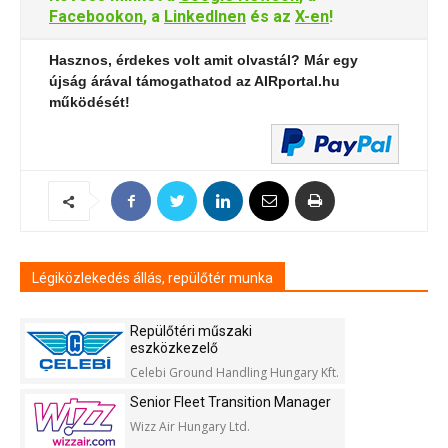
Facebookon
, a
LinkedInen
és az
X-en
!
Hasznos, érdekes volt amit olvastál? Már egy
újság árával támogathatod az AIRportal.hu
működését!
Légiközlekedés állás, repülőtér munka
Repülőtéri műszaki
eszközkezelő
Celebi Ground Handling Hungary Kft.
Senior Fleet Transition Manager
Wizz Air Hungary Ltd.