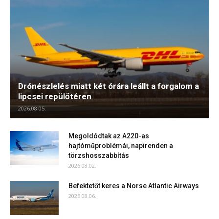
Drónészlelés miatt két órára leállt a forgalom a
lipcsei repülőtéren
2026.08.05.
Megoldódtak az A220-as
hajtóműproblémái, napirenden a
törzshosszabbítás
2026.08.02.
Befektetőt keres a Norse Atlantic Airways
2026.08.06.