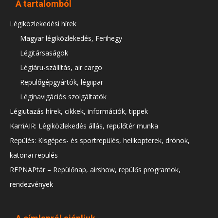
A tartalomból
Légiközlekedési hírek
Magyar légiközlekedés, Ferihegy
Légitársaságok
Légiáru-szállítás, air cargo
Repülőgépgyártók, légiipar
Léginavigációs szolgáltatók
Légiutazás hírek, cikkek, információk, tippek
KarriAIR: Légiközlekedés állás, repülőtér munka
Repülés: Kisgépes- és sportrepülés, helikopterek, drónok,
katonai repülés
REPNAPtár – Repülőnap, airshow, repülős programok,
rendezvények