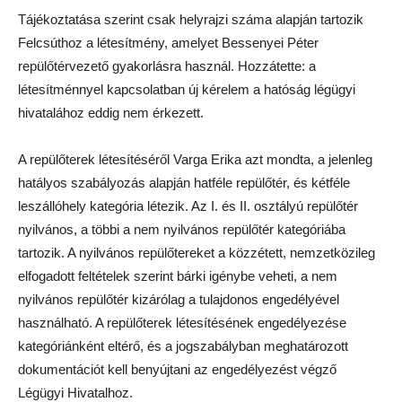
Tájékoztatása szerint csak helyrajzi száma alapján tartozik
Felcsúthoz a létesítmény, amelyet Bessenyei Péter
repülőtérvezető gyakorlásra használ. Hozzátette: a
létesítménnyel kapcsolatban új kérelem a hatóság légügyi
hivatalához eddig nem érkezett.
A repülőterek létesítéséről Varga Erika azt mondta, a jelenleg
hatályos szabályozás alapján hatféle repülőtér, és kétféle
leszállóhely kategória létezik. Az I. és II. osztályú repülőtér
nyilvános, a többi a nem nyilvános repülőtér kategóriába
tartozik. A nyilvános repülőtereket a közzétett, nemzetközileg
elfogadott feltételek szerint bárki igénybe veheti, a nem
nyilvános repülőtér kizárólag a tulajdonos engedélyével
használható. A repülőterek létesítésének engedélyezése
kategóriánként eltérő, és a jogszabályban meghatározott
dokumentációt kell benyújtani az engedélyezést végző
Légügyi Hivatalhoz.