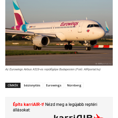
Az Eurowings Airbus A319-es repülőgépe Budapesten (Fotó: AIRportal.hu)
CÍMKÉK
bázisnyitás
Eurowings
Nürnberg
Építs karriAIR-t!
Nézd meg a legújabb reptéri
állásokat: