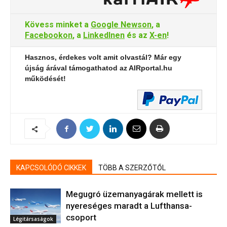
Kövess minket a
Google Newson
, a
Facebookon
, a
LinkedInen
és az
X-en
!
Hasznos, érdekes volt amit olvastál? Már egy
újság árával támogathatod az AIRportal.hu
működését!
KAPCSOLÓDÓ CIKKEK
TÖBB A SZERZŐTŐL
Megugró üzemanyagárak mellett is
nyereséges maradt a Lufthansa-
csoport
Légitársaságok