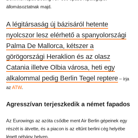
állomásoztatnak majd.
A légitársaság új bázisáról hetente
nyolcszor lesz elérhető a spanyolországi
Palma De Mallorca, kétszer a
görögországi Heraklion és az olasz
Catania illetve Olbia városa, heti egy
alkalommal pedig Berlin Tegel reptere
– írja
az
ATW
.
Agresszívan terjeszkedik a német fapados
Az Eurowings az azóta csődbe ment Air Berlin gépeinek egy
részét is átvette, és a piacon is az eltűnt berlini cég helyébe
lépett néhány helyen.