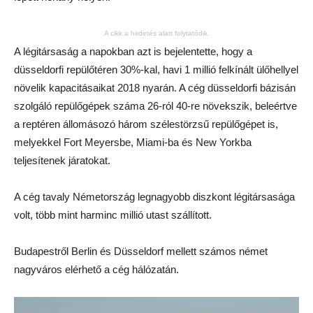
A cikk a hirdetés alatt folytatódik.
A légitársaság a napokban azt is bejelentette, hogy a
düsseldorfi repülőtéren 30%-kal, havi 1 millió felkínált ülőhellyel
növelik kapacitásaikat 2018 nyarán. A cég düsseldorfi bázisán
szolgáló repülőgépek száma 26-ról 40-re növekszik, beleértve
a reptéren állomásozó három szélestörzsű repülőgépet is,
melyekkel Fort Meyersbe, Miami-ba és New Yorkba
teljesítenek járatokat.
A cég tavaly Németország legnagyobb diszkont légitársasága
volt, több mint harminc millió utast szállított.
Budapestről Berlin és Düsseldorf mellett számos német
nagyváros elérhető a cég hálózatán.