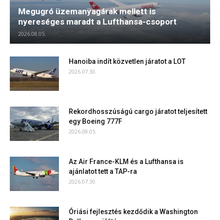
Megugró üzemanyagárak mellett is
nyereséges maradt a Lufthansa-csoport
2026.08.05.
Hanoiba indít közvetlen járatot a LOT
2026.07.30.
Rekordhosszúságú cargo járatot teljesített
egy Boeing 777F
2026.08.05.
Az Air France-KLM és a Lufthansa is
ajánlatot tett a TAP-ra
2026.07.30.
Óriási fejlesztés kezdődik a Washington