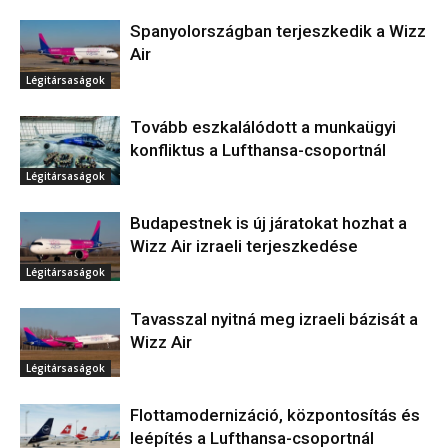
Spanyolországban terjeszkedik a Wizz
Air
Légitársaságok
Tovább eszkalálódott a munkaügyi
konfliktus a Lufthansa-csoportnál
Légitársaságok
Budapestnek is új járatokat hozhat a
Wizz Air izraeli terjeszkedése
Légitársaságok
Tavasszal nyitná meg izraeli bázisát a
Wizz Air
Légitársaságok
Flottamodernizáció, központosítás és
leépítés a Lufthansa-csoportnál