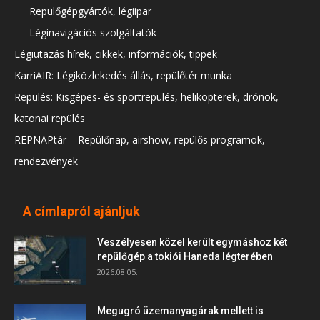
Repülőgépgyártók, légiipar
Léginavigációs szolgáltatók
Légiutazás hírek, cikkek, információk, tippek
KarriAIR: Légiközlekedés állás, repülőtér munka
Repülés: Kisgépes- és sportrepülés, helikopterek, drónok,
katonai repülés
REPNAPtár – Repülőnap, airshow, repülős programok,
rendezvények
A címlapról ajánljuk
Veszélyesen közel került egymáshoz két
repülőgép a tokiói Haneda légterében
2026.08.05.
Megugró üzemanyagárak mellett is