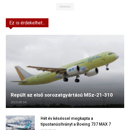
Hirdetés
Ez is érdekelhet...
Repült az első sorozatgyártású MSz-21-310
2026.08.04.
Hét év késéssel megkapta a
típustanúsítványt a Boeing 737 MAX 7