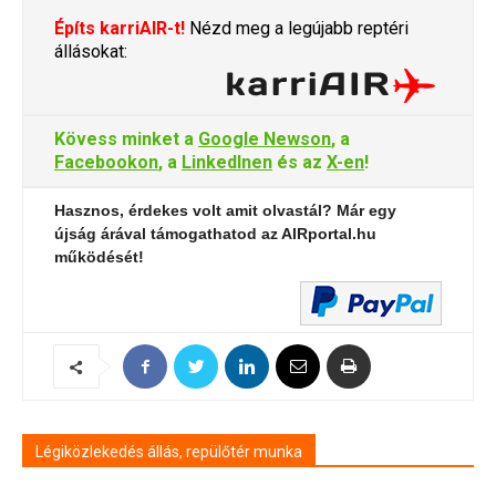
Építs karriAIR-t!
Nézd meg a legújabb reptéri
állásokat:
Kövess minket a
Google Newson
, a
Facebookon
, a
LinkedInen
és az
X-en
!
Hasznos, érdekes volt amit olvastál? Már egy
újság árával támogathatod az AIRportal.hu
működését!
Légiközlekedés állás, repülőtér munka