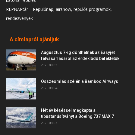
katonai repülés
REPNAPtár – Repülőnap, airshow, repülős programok,
rendezvények
A címlapról ajánljuk
Augusztus 7-ig dönthetnek az Easyjet
felvásárlásáról az érdeklődő befektetők
2026.08.03.
Összeomlás szélén a Bamboo Airways
2026.08.04.
Hét év késéssel megkapta a
típustanúsítványt a Boeing 737 MAX 7
2026.08.03.