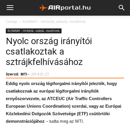
Címlap
RUNWAY - Hírfotók, videók, rövidhírek
RUNWAY - Hírfotók, videók, rövidhírek
Nyolc ország irányítói
csatlakoztak a
sztrájkfelhívásához
Szerző:
MTI
-
2014.01.27.
Eddig nyolc ország légiforgalmi irányítói jelezték, hogy
csatlakoznak az európai légiforgalmi irányítók
ernyőszervezete, az ATCEUC (Air Traffic Controllers
European Unions Coordination) szerdai, vagy az Európai
Közlekedési Dolgozók Szövetsége (ETF) csütörtöki
demonstrációjához
– tudta meg az MTI.