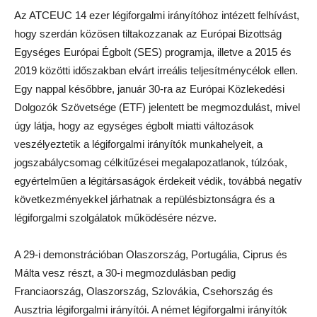
Az ATCEUC 14 ezer légiforgalmi irányítóhoz intézett felhívást,
hogy szerdán közösen tiltakozzanak az Európai Bizottság
Egységes Európai Égbolt (SES) programja, illetve a 2015 és
2019 közötti időszakban elvárt irreális teljesítménycélok ellen.
Egy nappal későbbre, január 30-ra az Európai Közlekedési
Dolgozók Szövetsége (ETF) jelentett be megmozdulást, mivel
úgy látja, hogy az egységes égbolt miatti változások
veszélyeztetik a légiforgalmi irányítók munkahelyeit, a
jogszabálycsomag célkitűzései megalapozatlanok, túlzóak,
egyértelműen a légitársaságok érdekeit védik, továbbá negatív
következményekkel járhatnak a repülésbiztonságra és a
légiforgalmi szolgálatok működésére nézve.
A 29-i demonstrációban Olaszország, Portugália, Ciprus és
Málta vesz részt, a 30-i megmozdulásban pedig
Franciaország, Olaszország, Szlovákia, Csehország és
Ausztria légiforgalmi irányítói. A német légiforgalmi irányítók