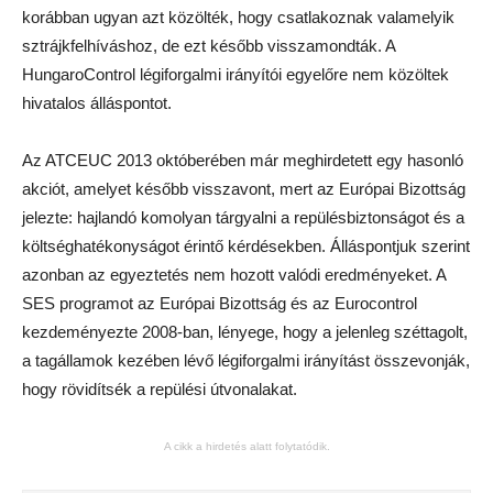
korábban ugyan azt közölték, hogy csatlakoznak valamelyik
sztrájkfelhíváshoz, de ezt később visszamondták. A
HungaroControl légiforgalmi irányítói egyelőre nem közöltek
hivatalos álláspontot.
Az ATCEUC 2013 októberében már meghirdetett egy hasonló
akciót, amelyet később visszavont, mert az Európai Bizottság
jelezte: hajlandó komolyan tárgyalni a repülésbiztonságot és a
költséghatékonyságot érintő kérdésekben. Álláspontjuk szerint
azonban az egyeztetés nem hozott valódi eredményeket. A
SES programot az Európai Bizottság és az Eurocontrol
kezdeményezte 2008-ban, lényege, hogy a jelenleg széttagolt,
a tagállamok kezében lévő légiforgalmi irányítást összevonják,
hogy rövidítsék a repülési útvonalakat.
A cikk a hirdetés alatt folytatódik.