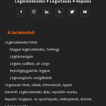
Légiközlekedés ✈ Légiutazás ✈ Repülés
A tartalomból
Légiközlekedési hírek
Magyar légiközlekedés, Ferihegy
Légitársaságok
Légiáru-szállítás, air cargo
Repülőgépgyártók, légiipar
Léginavigációs szolgáltatók
Légiutazás hírek, cikkek, információk, tippek
KarriAIR: Légiközlekedés állás, repülőtér munka
Repülés: Kisgépes- és sportrepülés, helikopterek, drónok,