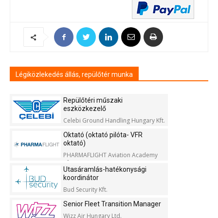
Légiközlekedés állás, repülőtér munka
Repülőtéri műszaki
eszközkezelő
Celebi Ground Handling Hungary Kft.
Oktató (oktató pilóta- VFR
oktató)
PHARMAFLIGHT Aviation Academy
Kft.
Utasáramlás-hatékonysági
koordinátor
Bud Security Kft.
Senior Fleet Transition Manager
Wizz Air Hungary Ltd.