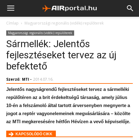
Címlap
Magyarországi regionális (vidéki) repülőterek
Magyarországi regionális (vidéki) repülőterek
Sármellék: Jelentős
fejlesztéseket tervez az új
befektető
Szerző:
MTI
-
2014.07.16.
Jelentős nagyságrendű fejlesztéseket tervez a sármelléki
repülőtéren az a brit érdekeltségű társaság, amely július
10-én a felszámoló által tartott árversenyben megnyerte a
jogot a reptér vagyonelemeinek megvásárlására – közölte
az MTI megkeresésére hétfőn Hévízen a vevő képviselője.
KAPCSOLÓDÓ CIKK