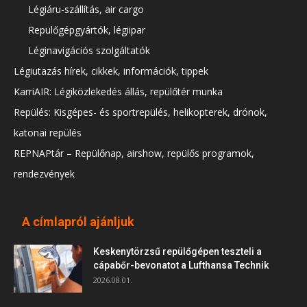
Légiáru-szállítás, air cargo
Repülőgépgyártók, légiipar
Léginavigációs szolgáltatók
Légiutazás hírek, cikkek, információk, tippek
KarriAIR: Légiközlekedés állás, repülőtér munka
Repülés: Kisgépes- és sportrepülés, helikopterek, drónok,
katonai repülés
REPNAPtár – Repülőnap, airshow, repülős programok,
rendezvények
A címlapról ajánljuk
Keskenytörzsű repülőgépen teszteli a
cápabőr-bevonatot a Lufthansa Technik
2026.08.01.