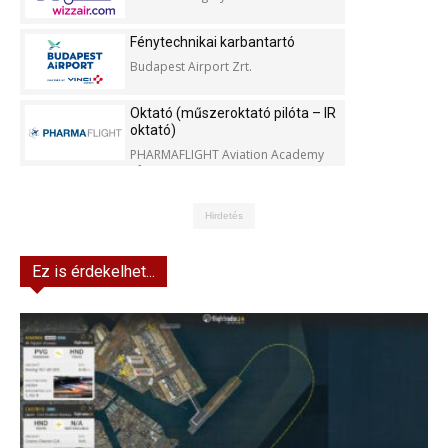
Fénytechnikai karbantartó
Budapest Airport Zrt.
Oktató (műszeroktató pilóta – IR
oktató)
PHARMAFLIGHT Aviation Academy
Kft.
Hirdetés
Ez is érdekelhet...