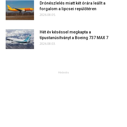
Drónészlelés miatt két órára leállt a
forgalom a lipcsei repülőtéren
2026.08.05.
Hét év késéssel megkapta a
típustanúsítványt a Boeing 737 MAX 7
2026.08.03.
Hirdetés