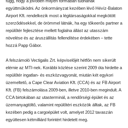
függ, hogy a jövőben milyen formában tudnának
együttműködni. Az önkormányzat kezében lévő Hévíz-Balaton
Airport Kft. rendelkezik most a légitársaságokkal megkötött
szerződésekkel, de örömmel látnák, ha egy tőkeerős partner a
repülőtér fejlesztése mellett foglalna állást az utasszám
növelése és az áruszállítás fellendítése érdekében – tette
hozzá Papp Gábor.
A felszámoló Vectigalis Zrt. képviselőjét hétfőn nem sikerült
elérnie az MTI-nek. Korábbi közlése szerint 2009 óta hirdette a
repülőtér ingatlan- és eszközvagyonát, miután két egykori
üzemeltető, a Cape Clear Aviation Kft. (CCA) és az FB Airport
Kft. (FB) felszámolása 2009-ben, illetve 2010-ben megindult. A
CCA birtokában az utasterminál, a rendőrségi épület és az
üzemanyagtöltő, valamint repülőtéri eszközök álltak, az FB
kezében pedig a cargoépület volt, amelyet 2012 tavaszán
együttesen kétmilliárd forintért hirdetett meg.