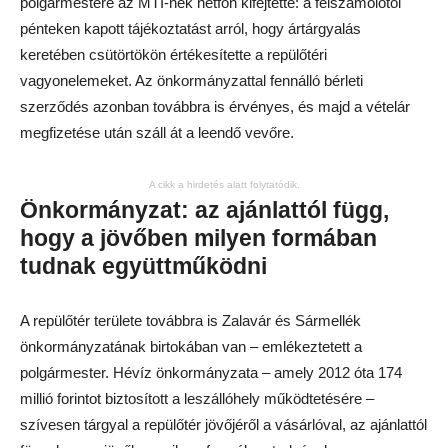
polgármestere az MTI-nek hétfőn kifejtette: a felszámolótól
pénteken kapott tájékoztatást arról, hogy ártárgyalás
keretében csütörtökön értékesítette a repülőtéri
vagyonelemeket. Az önkormányzattal fennálló bérleti
szerződés azonban továbbra is érvényes, és majd a vételár
megfizetése után száll át a leendő vevőre.
A cikk a hirdetés alatt folytatódik.
Önkormányzat: az ajánlattól függ,
hogy a jövőben milyen formában
tudnak együttműködni
A repülőtér területe továbbra is Zalavár és Sármellék
önkormányzatának birtokában van – emlékeztetett a
polgármester. Hévíz önkormányzata – amely 2012 óta 174
millió forintot biztosított a leszállóhely működtetésére –
szívesen tárgyal a repülőtér jövőjéről a vásárlóval, az ajánlattól