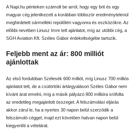
A Napi.hu pénteken számolt be arról, hogy egy brit és egy
magyar cég jelentkezett a korábban többször eredménytelenül
meghirdetett sármelléki repülőtéri vagyonra és eszközökre. Az
előbbi nevében Linusz Imre tett ajánlatot, míg az utóbbi cég, a
SGH Aviation Kft. Széles Gábor érdekeltségébe tartozik.
Feljebb ment az ár: 800 milliót
ajánlottak
Az első fordulóban Szélesék 600 milliót, míg Linusz 700 milliós
ajánlatot tett, de a csütörtöki ártárgyaláson Széles Gábor nem
kívánt árat emelni, míg a másik pályázó 800 millióra srófolta
az eredetileg megajánlott összeget. A felszámolási eljárás
akkor zárul le, ha a nyertes 30 napon belül szerződik a
felszámoló céggel, majd ezt követően hatvan napon belül
kiegyenlíti a vételárat.