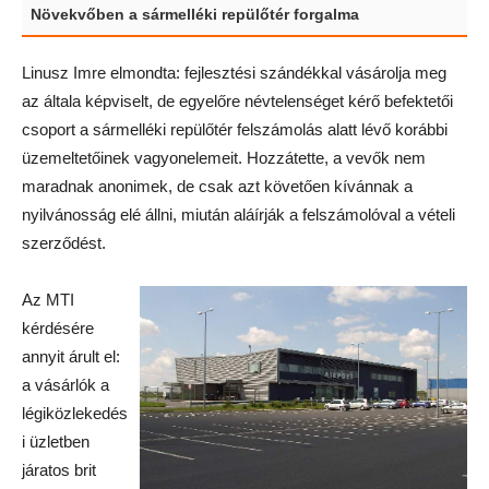
Növekvőben a sármelléki repülőtér forgalma
Linusz Imre elmondta: fejlesztési szándékkal vásárolja meg
az általa képviselt, de egyelőre névtelenséget kérő befektetői
csoport a sármelléki repülőtér felszámolás alatt lévő korábbi
üzemeltetőinek vagyonelemeit. Hozzátette, a vevők nem
maradnak anonimek, de csak azt követően kívánnak a
nyilvánosság elé állni, miután aláírják a felszámolóval a vételi
szerződést.
Az MTI
kérdésére
annyit árult el:
a vásárlók a
légiközlekedés
i üzletben
járatos brit