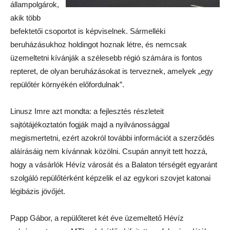
állampolgárok,
akik több
befektetői csoportot is képviselnek. Sármelléki
beruházásukhoz holdingot hoznak létre, és nemcsak
üzemeltetni kívánják a szélesebb régió számára is fontos
repteret, de olyan beruházásokat is terveznek, amelyek „egy
repülőtér környékén előfordulnak”.
Linusz Imre azt mondta: a fejlesztés részleteit
sajtótájékoztatón fogják majd a nyilvánossággal
megismertetni, ezért azokról további információt a szerződés
aláírásáig nem kívánnak közölni. Csupán annyit tett hozzá,
hogy a vásárlók Hévíz városát és a Balaton térségét egyaránt
szolgáló repülőtérként képzelik el az egykori szovjet katonai
légibázis jövőjét.
Papp Gábor, a repülőteret két éve üzemeltető Hévíz