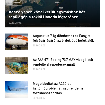
Veszélyesen közel került egymáshoz két
repülőgép a tokiói Haneda légterében
2026.08.05.
Augusztus 7-ig dönthetnek az Easyjet
felvásárlásáról az érdeklődő befektetők
2026.08.03.
Az FAA 471 Boeing 737 MAX vizsgálatát
rendelte el repedések miatt
2026.08.08.
Megoldódtak az A220-as
hajtóműproblémái, napirenden a
törzshosszabbítás
2026.08.02.