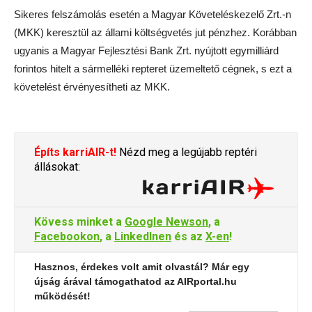
Sikeres felszámolás esetén a Magyar Követeléskezelő Zrt.-n
(MKK) keresztül az állami költségvetés jut pénzhez. Korábban
ugyanis a Magyar Fejlesztési Bank Zrt. nyújtott egymilliárd
forintos hitelt a sármelléki repteret üzemeltető cégnek, s ezt a
követelést érvényesítheti az MKK.
Építs karriAIR-t!
Nézd meg a legújabb reptéri
állásokat:
Kövess minket a
Google Newson
, a
Facebookon
, a
LinkedInen
és az
X-en
!
Hasznos, érdekes volt amit olvastál? Már egy
újság árával támogathatod az AIRportal.hu
működését!