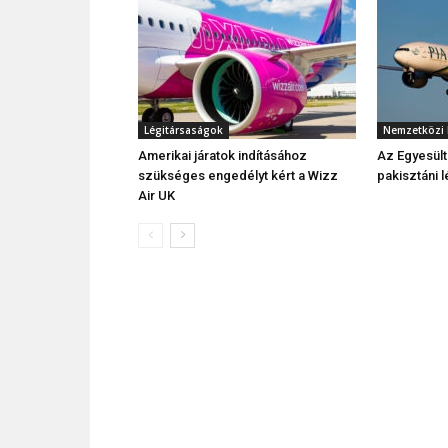
Légitársaságok
Nemzetközi 
Amerikai járatok indításához
Az Egyesült 
szükséges engedélyt kért a Wizz
pakisztáni l
Air UK