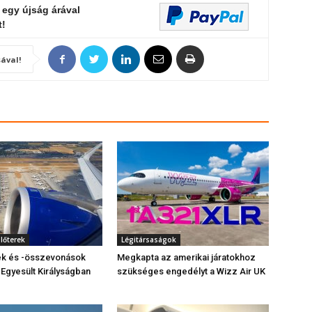
 egy újság árával
t!
ával!
ülőterek
Légitársaságok
sek és -összevonások
Megkapta az amerikai járatokhoz
 Egyesült Királyságban
szükséges engedélyt a Wizz Air UK