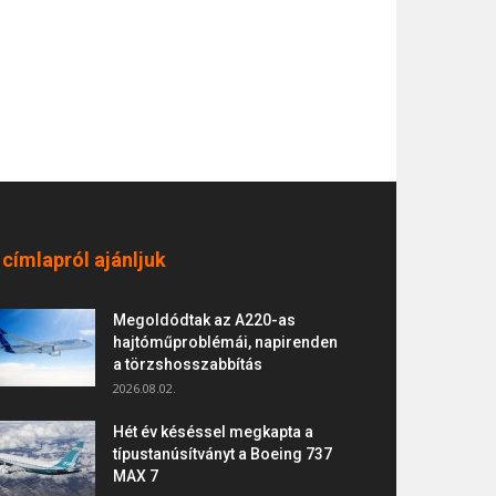
 címlapról ajánljuk
Megoldódtak az A220-as
hajtóműproblémái, napirenden
a törzshosszabbítás
2026.08.02.
Hét év késéssel megkapta a
típustanúsítványt a Boeing 737
MAX 7