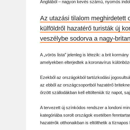
Angliából – nagyon kevés számú, nyomós indok 
Az utazási tilalom meghirdetett
külföldről hazatérő turisták új k
veszélybe sodorva a nagy-britan
A „vörös lista” jelenleg is létezik: a brit kormá
amelyekben elterjedtek a koronavírus különböző
Ezekből az országokból tartózkodási jogosultsá
az ebből az országcsoportból hazatérő briteknek, 
őrzött szállodákban kell eltölteniük tíz napot, sa
A tervezett új színkódos rendszer a londoni mini
kategóriába sorolt országok esetében fenntartan
hazatérők otthonaikban is eltölthetik a tíznapos 