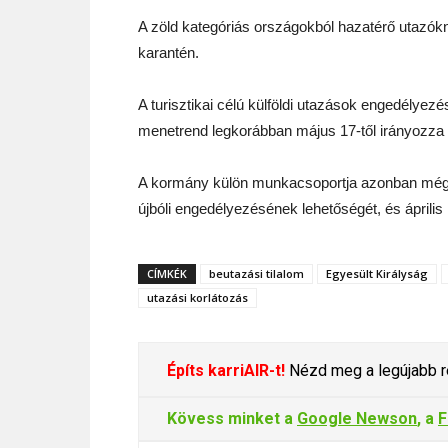
A zöld kategóriás országokból hazatérő utazó
karantén.
A turisztikai célú külföldi utazások engedélyezés
menetrend legkorábban május 17-től irányozza 
A kormány külön munkacsoportja azonban még j
újbóli engedélyezésének lehetőségét, és április 1
CÍMKÉK
beutazási tilalom
Egyesült Királyság
utazási korlátozás
Építs karriAIR-t!
Nézd meg a legújabb re
Kövess minket a
Google Newson
, a
F