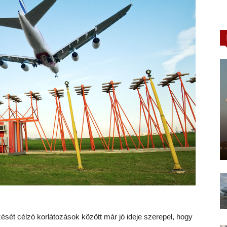
ését célzó korlátozások között már jó ideje szerepel, hogy