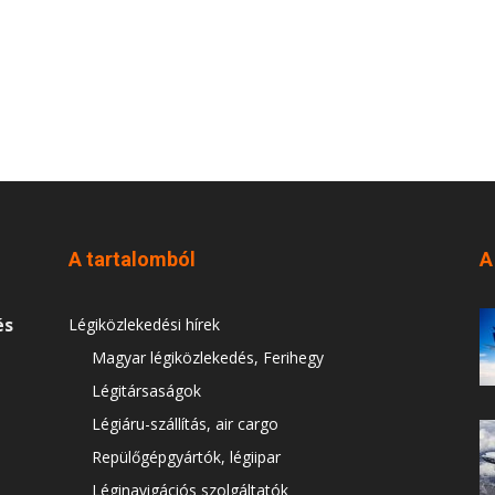
A tartalomból
A
és
Légiközlekedési hírek
Magyar légiközlekedés, Ferihegy
Légitársaságok
Légiáru-szállítás, air cargo
Repülőgépgyártók, légiipar
Léginavigációs szolgáltatók