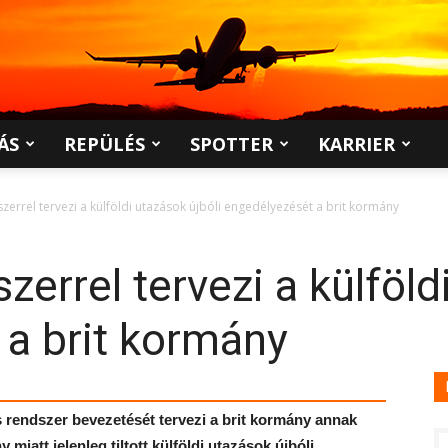
ÁS
REPÜLÉS
SPOTTER
KARRIER
zerrel tervezi a külföldi utazások újbóli engedélyezését a brit kormány
errel tervezi a külföld
a brit kormány
rendszer bevezetését tervezi a brit kormány annak
iatt jelenleg tiltott külföldi utazások újbóli