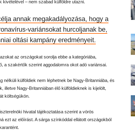
kivételével – nem szabad külföldre utazni.
 célja annak megakadályozása, hogy a
oronavírus-variánsokat hurcoljanak be,
niai oltási kampány eredményeit.
ny azokat az országokat sorolja ebbe a kategóriába,
, a szakértők szerint aggodalomra okot adó variánsai.
g nélküli külföldiek nem léphetnek be Nagy-Britanniába, és
illetve Nagy-Britanniában élő külföldieknek is kijelölt,
ját költségükön.
szterelnöki hivatal tájékoztatása szerint a vörös
á ezt az előírást. A sárga színkóddal ellátott országokból
karantént.