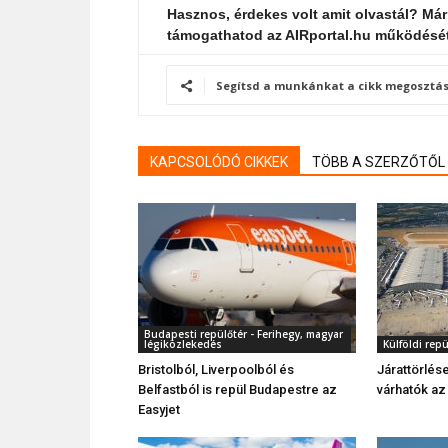
Hasznos, érdekes volt amit olvastál? Már
támogathatod az AIRportal.hu működésé
Segítsd a munkánkat a cikk megosztás
KAPCSOLÓDÓ CIKKEK
TÖBB A SZERZŐTŐL
Budapesti repülőtér - Ferihegy, magyar
légiközlekedés
Külföldi rep
Bristolból, Liverpoolból és
Járattörlé
Belfastból is repül Budapestre az
várhatók az
Easyjet