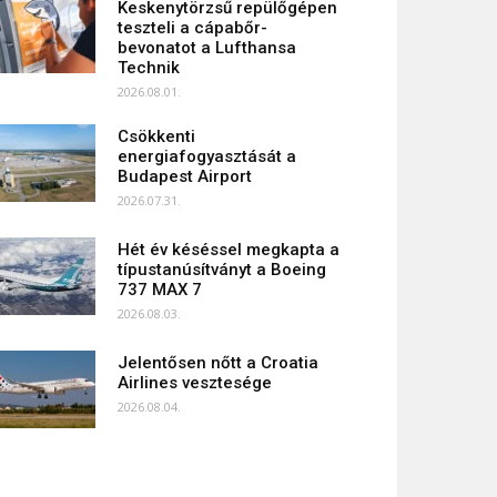
Keskenytörzsű repülőgépen
teszteli a cápabőr-
bevonatot a Lufthansa
Technik
2026.08.01.
Csökkenti
energiafogyasztását a
Budapest Airport
2026.07.31.
Hét év késéssel megkapta a
típustanúsítványt a Boeing
737 MAX 7
2026.08.03.
Jelentősen nőtt a Croatia
Airlines vesztesége
2026.08.04.