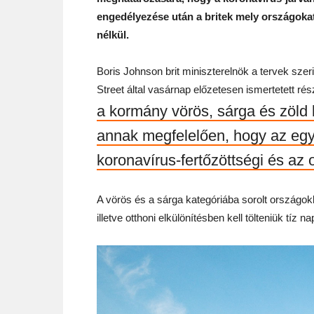
engedélyezése után a britek mely országokat
nélkül.
Boris Johnson brit miniszterelnök a tervek szeri
Street által vasárnap előzetesen ismertetett ré
a kormány vörös, sárga és zöld 
annak megfelelően, hogy az eg
koronavírus-fertőzöttségi és az 
A vörös és a sárga kategóriába sorolt országo
illetve otthoni elkülönítésben kell tölteniük tíz na