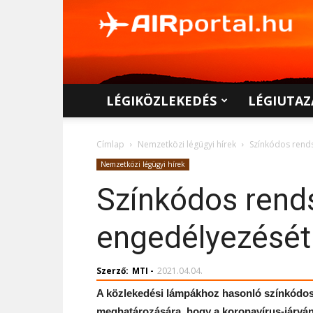
AIRportal.hu
LÉGIKÖZLEKEDÉS
LÉGIUTAZ
Címlap
Nemzetközi légügyi hírek
Színkódos rends
Nemzetközi légügyi hírek
Színkódos rendsz
engedélyezését 
Szerző:
MTI
-
2021.04.04.
A közlekedési lámpákhoz hasonló színkódos 
meghatározására, hogy a koronavírus-járvány m