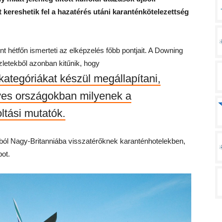
 kereshetik fel a hazatérés utáni karanténkötelezettség
nt hétfőn ismerteti az elképzelés főbb pontjait. A Downing
szletekből azonban kitűnik, hogy
kategóriákat készül megállapítani,
yes országokban milyenek a
oltási mutatók.
kból Nagy-Britanniába visszatérőknek karanténhotelekben,
pot.