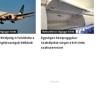
légügyi hírek
Nemzetközi légügyi hírek
Királyság is feloldotta a
Egységes kézipoggyász-
égitársaságok kitiltását
szabályokat sürget a brit Unite
szakszervezet
Hirdetés