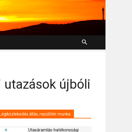
i utazások újbóli
Légiközlekedés állás, repülőtér munka
Utasáramlás-hatékonysági