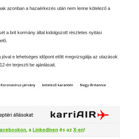
knak azonban a hazaérkezés után nem lenne kötelező a
ét a brit kormány által kidolgozott részletes nyitási
elő.
óval e lehetséges időpont előtt megvizsgálja az utazások
2-én terjeszti be ajánlásait.
Koronavírus-járvány
kötelező karantén
Nagy-Britannia
ptéri állásokat:
acebookon
, a
LinkedInen
és az
X-en
!