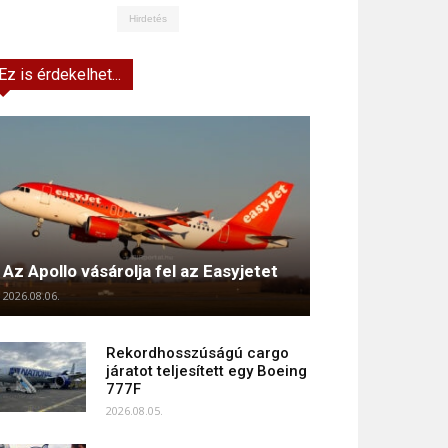
Hirdetés
Ez is érdekelhet...
Az Apollo vásárolja fel az Easyjetet
2026.08.06.
Rekordhosszúságú cargo
járatot teljesített egy Boeing
777F
2026.08.05.