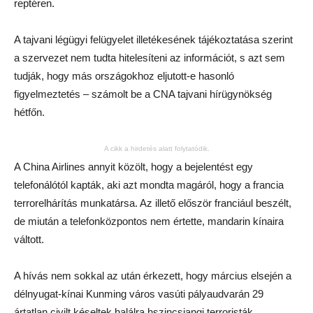
reptéren.
A tajvani légügyi felügyelet illetékesének tájékoztatása szerint
a szervezet nem tudta hitelesíteni az információt, s azt sem
tudják, hogy más országokhoz eljutott-e hasonló
figyelmeztetés – számolt be a CNA tajvani hírügynökség
hétfőn.
A cikk a hirdetés alatt folytatódik.
A China Airlines annyit közölt, hogy a bejelentést egy
telefonálótól kapták, aki azt mondta magáról, hogy a francia
terrorelhárítás munkatársa. Az illető először franciául beszélt,
de miután a telefonközpontos nem értette, mandarin kínaira
váltott.
A hívás nem sokkal az után érkezett, hogy március elsején a
délnyugat-kínai Kunming város vasúti pályaudvarán 29
ártatlan civilt késeltek halálra hszincsiangi terroristák.