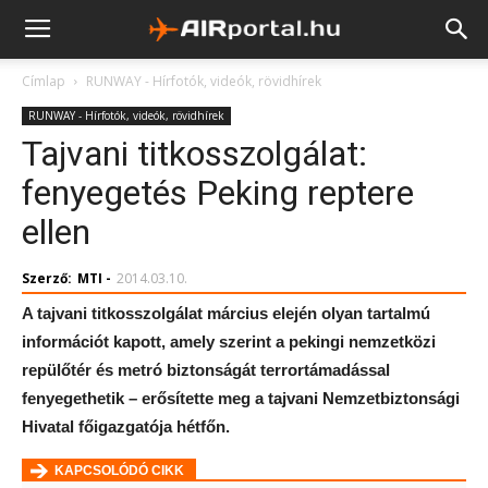
Címlap
RUNWAY - Hírfotók, videók, rövidhírek
RUNWAY - Hírfotók, videók, rövidhírek
Tajvani titkosszolgálat:
fenyegetés Peking reptere
ellen
Szerző:
MTI
-
2014.03.10.
A tajvani titkosszolgálat március elején olyan tartalmú
információt kapott, amely szerint a pekingi nemzetközi
repülőtér és metró biztonságát terrortámadással
fenyegethetik – erősítette meg a tajvani Nemzetbiztonsági
Hivatal főigazgatója hétfőn.
KAPCSOLÓDÓ CIKK