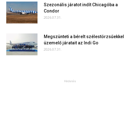
Szezonális járatot indít Chicagóba a
Condor
2026.07.31.
Megszünteti a bérelt szélestörzsűekkel
üzemelő járatait az Indi Go
2026.07.31.
Hirdetés