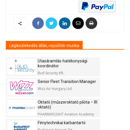
Légiközlekedés állás, repülőtér munka
Utasáramlás-hatékonysági
koordinátor
Bud Security Kft.
Senior Fleet Transition Manager
Wizz Air Hungary Ltd.
Oktató (műszeroktató pilóta – IR
oktató)
PHARMAFLIGHT Aviation Academy
Kft.
Fénytechnikai karbantartó
Budapest Airport Zrt.