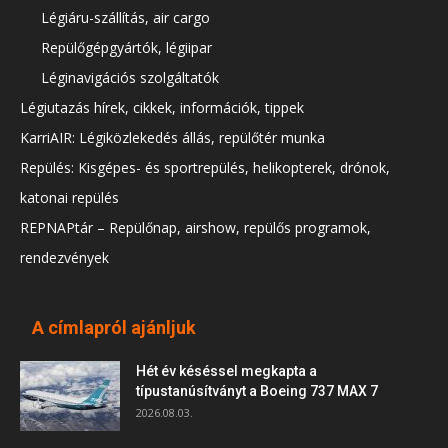
Légiáru-szállítás, air cargo
Repülőgépgyártók, légiipar
Léginavigációs szolgáltatók
Légiutazás hírek, cikkek, információk, tippek
KarriAIR: Légiközlekedés állás, repülőtér munka
Repülés: Kisgépes- és sportrepülés, helikopterek, drónok,
katonai repülés
REPNAPtár – Repülőnap, airshow, repülős programok,
rendezvények
A címlapról ajánljuk
Hét év késéssel megkapta a
típustanúsítványt a Boeing 737 MAX 7
2026.08.03.