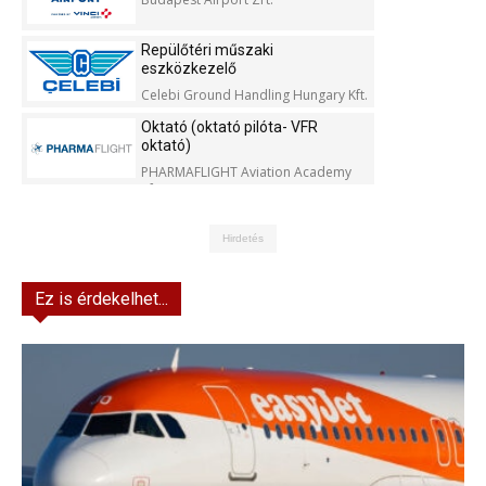
Repülőtéri műszaki
eszközkezelő
Celebi Ground Handling Hungary Kft.
Oktató (oktató pilóta- VFR
oktató)
PHARMAFLIGHT Aviation Academy
Kft.
Hirdetés
Ez is érdekelhet...