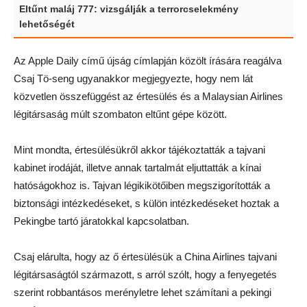
Eltűnt maláj 777: vizsgálják a terrorcselekmény
lehetőségét
Az Apple Daily című újság címlapján közölt írására reagálva
Csaj Tö-seng ugyanakkor megjegyezte, hogy nem lát
közvetlen összefüggést az értesülés és a Malaysian Airlines
légitársaság múlt szombaton eltűnt gépe között.
Mint mondta, értesülésükről akkor tájékoztatták a tajvani
kabinet irodáját, illetve annak tartalmát eljuttatták a kínai
hatóságokhoz is. Tajvan légikikötőiben megszigorították a
biztonsági intézkedéseket, s külön intézkedéseket hoztak a
Pekingbe tartó járatokkal kapcsolatban.
Csaj elárulta, hogy az ő értesülésük a China Airlines tajvani
légitársaságtól származott, s arról szólt, hogy a fenyegetés
szerint robbantásos merényletre lehet számítani a pekingi