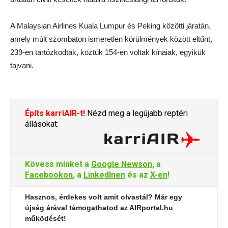
A Malaysian Airlines Kuala Lumpur és Peking közötti járatán,
amely múlt szombaton ismeretlen körülmények között eltűnt,
239-en tartózkodtak, köztük 154-en voltak kínaiak, egyikük
tajvani.
Építs karriAIR-t!
Nézd meg a legújabb reptéri
állásokat:
Kövess minket a
Google Newson
, a
Facebookon
, a
LinkedInen
és az
X-en
!
Hasznos, érdekes volt amit olvastál? Már egy
újság árával támogathatod az AIRportal.hu
működését!