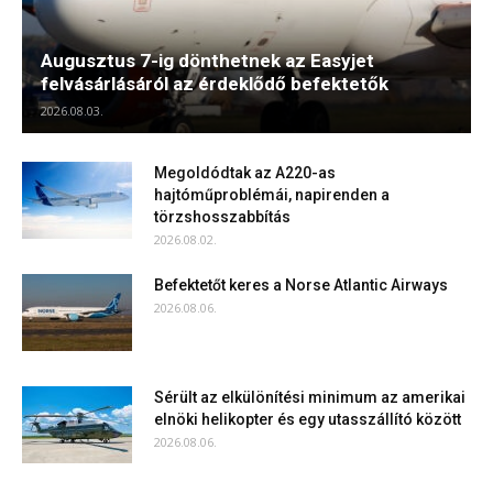
Augusztus 7-ig dönthetnek az Easyjet
felvásárlásáról az érdeklődő befektetők
2026.08.03.
Megoldódtak az A220-as
hajtóműproblémái, napirenden a
törzshosszabbítás
2026.08.02.
Befektetőt keres a Norse Atlantic Airways
2026.08.06.
Sérült az elkülönítési minimum az amerikai
elnöki helikopter és egy utasszállító között
2026.08.06.