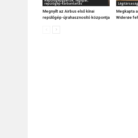
Repülőgépgyártók, légiipar,
repülőgép-karbantartás
Légitársasá
Megnyílt az Airbus első kínai
Megkapta a 
repülőgép-újrahasznosító központja
Widerøe fel