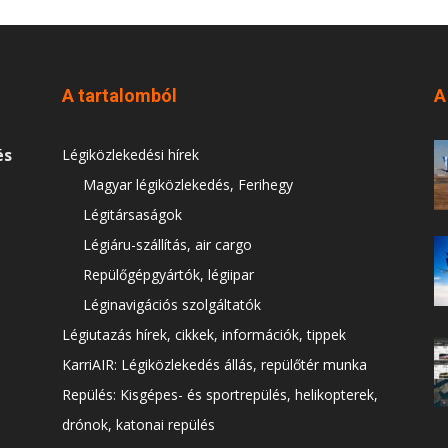
A tartalomból
A
és
Légiközlekedési hírek
Magyar légiközlekedés, Ferihegy
Légitársaságok
Légiáru-szállítás, air cargo
Repülőgépgyártók, légiipar
Léginavigációs szolgáltatók
Légiutazás hírek, cikkek, információk, tippek
KarriAIR: Légiközlekedés állás, repülőtér munka
Repülés: Kisgépes- és sportrepülés, helikopterek,
drónok, katonai repülés