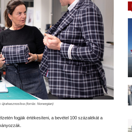
 újrahasznosítva (forrás: Norwegian)
élzetén fogják értékesíteni, a bevétel 100 százalékát a
mányozzák.