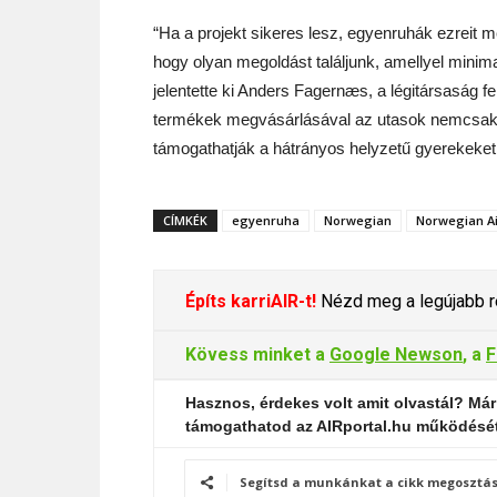
“Ha a projekt sikeres lesz, egyenruhák ezreit 
hogy olyan megoldást találjunk, amellyel minimal
jelentette ki Anders Fagernæs, a légitársaság fe
termékek megvásárlásával az utasok nemcsak p
támogathatják a hátrányos helyzetű gyerekeke
CÍMKÉK
egyenruha
Norwegian
Norwegian Ai
Építs karriAIR-t!
Nézd meg a legújabb re
Kövess minket a
Google Newson
, a
F
Hasznos, érdekes volt amit olvastál? Már
támogathatod az AIRportal.hu működésé
Segítsd a munkánkat a cikk megosztás