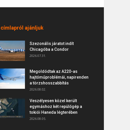
 címlapról ajánljuk
Szezonális járatot indít
Chicagóba a Condor
2026.07.31.
Megoldódtak az A220-as
hajtóműproblémái, napirenden
a törzshosszabbítás
2026.08.02.
Veszélyesen közel került
egymáshoz két repülőgép a
tokiói Haneda légterében
2026.08.05.