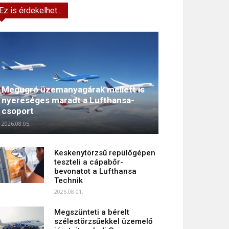
Ez is érdekelhet...
Megugró üzemanyagárak mellett is
nyereséges maradt a Lufthansa-
csoport
2026.08.05.
Keskenytörzsű repülőgépen
teszteli a cápabőr-
bevonatot a Lufthansa
Technik
2026.08.01.
Megszünteti a bérelt
szélestörzsűekkel üzemelő