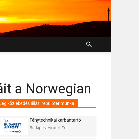
áit a Norwegian
Légiközlekedés állás, repülőtér munka
Fénytechnikai karbantartó
Budapest Airport Zrt.