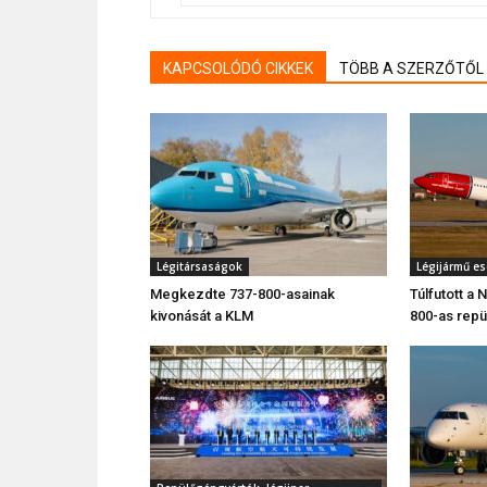
KAPCSOLÓDÓ CIKKEK
TÖBB A SZERZŐTŐL
Légitársaságok
Légijármű e
Megkezdte 737-800-asainak
Túlfutott a
kivonását a KLM
800-as rep