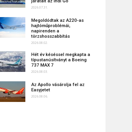
járatait az Indi Go
2026.07.31.
Megoldódtak az A220-as
hajtóműproblémái,
napirenden a
törzshosszabbítás
2026.08.02.
Hét év késéssel megkapta a
típustanúsítványt a Boeing
737 MAX 7
2026.08.03.
Az Apollo vásárolja fel az
Easyjetet
2026.08.06.