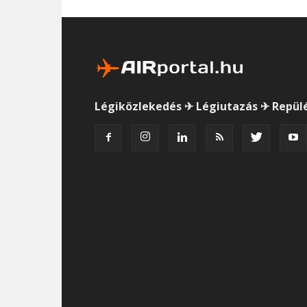
Légiközlekedés ✈ Légiutazás ✈ Repül