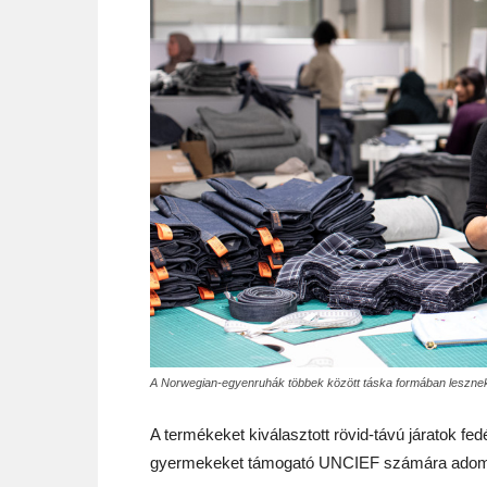
A Norwegian-egyenruhák többek között táska formában lesznek
A termékeket kiválasztott rövid-távú járatok fed
gyermekeket támogató UNCIEF számára ado