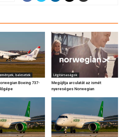
semények, balesetek
Légitársaságok
 Norwegian Boeing 737-
Megújítja arculatát az ismét
ülőgépe
nyereséges Norwegian