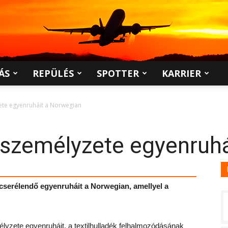
ÁS
REPÜLÉS
SPOTTER
KARRIER
ete egyenruháit a Norwegian
 személyzete egyenruh
ecserélendő egyenruháit a Norwegian, amellyel a
élyzete egyenruháit, a textilhulladék felhalmozódásának