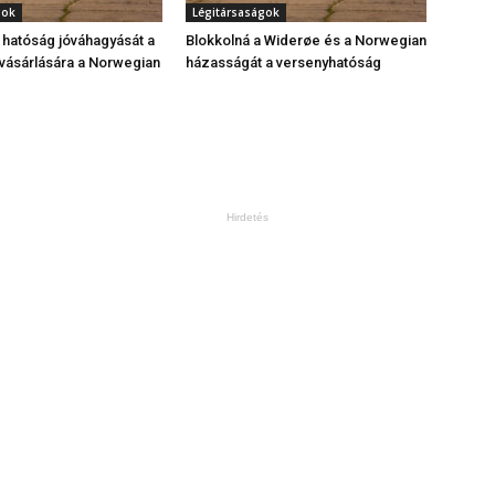
gok
Légitársaságok
hatóság jóváhagyását a
Blokkolná a Widerøe és a Norwegian
vásárlására a Norwegian
házasságát a versenyhatóság
Hirdetés