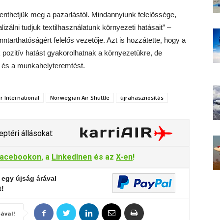
menthetjük meg a pazarlástól. Mindannyiunk felelőssége,
izálni tudjuk textilhasználatunk környezeti hatásait” –
nntarthatóságért felelős vezetője. Azt is hozzátette, hogy a
ozitív hatást gyakorolhatnak a környezetükre, de
t és a munkahelyteremtést.
r International
Norwegian Air Shuttle
újrahasznosítás
ptéri állásokat:
acebookon
, a
LinkedInen
és az
X-en
!
 egy újság árával
t!
ával!