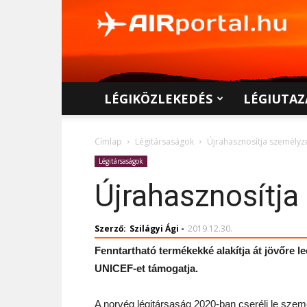
AIRportal.hu
LÉGIKÖZLEKEDÉS
LÉGIUTAZ
Címlap
Légitársaságok
Újrahasznosítja személyz
Légitársaságok
Újrahasznosítja
Szerző:
Szilágyi Ági
-
2019.12.30.
Fenntartható termékekké alakítja át jövőre l
UNICEF-et támogatja.
A norvég légitársaság 2020-ban cseréli le szem