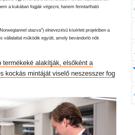
em a kukában fogják végezni, hanem fenntartható
 Norwegiannel utazva”) elnevezésű kísérleti projektben a
is vállalattal működik együtt, amely bevándorló nők
 termékeké alakítják, elsőként a
s kockás mintáját viselő neszesszer fog