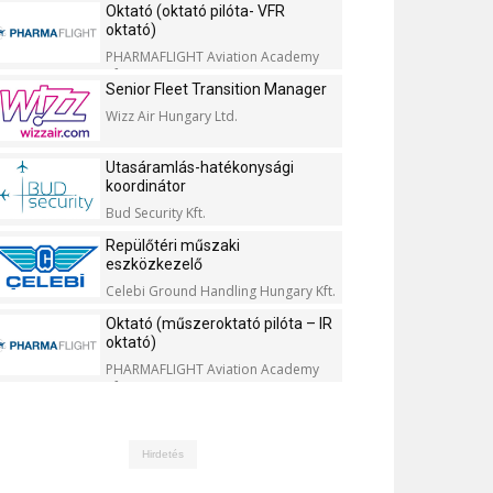
Oktató (oktató pilóta- VFR
oktató)
PHARMAFLIGHT Aviation Academy
Kft.
Senior Fleet Transition Manager
Wizz Air Hungary Ltd.
Utasáramlás-hatékonysági
koordinátor
Bud Security Kft.
Repülőtéri műszaki
eszközkezelő
Celebi Ground Handling Hungary Kft.
Oktató (műszeroktató pilóta – IR
oktató)
PHARMAFLIGHT Aviation Academy
Kft.
Hirdetés