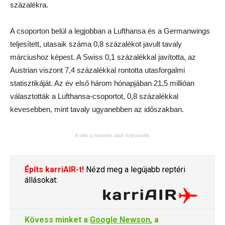
százalékra.
A csoporton belül a legjobban a Lufthansa és a Germanwings
teljesített, utasaik száma 0,8 százalékot javult tavaly
márciushoz képest. A Swiss 0,1 százalékkal javította, az
Austrian viszont 7,4 százalékkal rontotta utasforgalmi
statisztikáját. Az év első három hónapjában 21,5 millióan
választották a Lufthansa-csoportot, 0,8 százalékkal
kevesebben, mint tavaly ugyanebben az időszakban.
A cikk a hirdetés alatt folytatódik.
Építs karriAIR-t!
Nézd meg a legújabb reptéri
állásokat:
Kövess minket a
Google Newson
, a