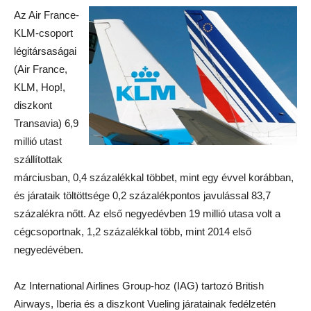
Az Air France-
KLM-csoport
légitársaságai
(Air France,
KLM, Hop!,
diszkont
Transavia) 6,9
millió utast
szállítottak
márciusban, 0,4 százalékkal többet, mint egy évvel korábban,
és járataik töltöttsége 0,2 százalékpontos javulással 83,7
százalékra nőtt. Az első negyedévben 19 millió utasa volt a
cégcsoportnak, 1,2 százalékkal több, mint 2014 első
negyedévében.
Az International Airlines Group-hoz (IAG) tartozó British
Airways, Iberia és a diszkont Vueling járatainak fedélzetén