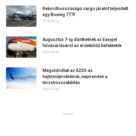
Rekordhosszúságú cargo járatot teljesített
egy Boeing 777F
2026.08.05.
Augusztus 7-ig dönthetnek az Easyjet
felvásárlásáról az érdeklődő befektetők
2026.08.03.
Megoldódtak az A220-as
hajtóműproblémái, napirenden a
törzshosszabbítás
2026.08.02.
Hirdetés