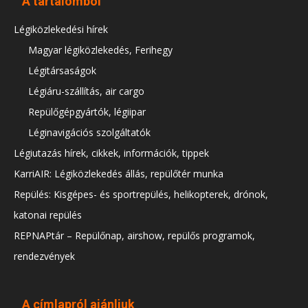
A tartalomból
Légiközlekedési hírek
Magyar légiközlekedés, Ferihegy
Légitársaságok
Légiáru-szállítás, air cargo
Repülőgépgyártók, légiipar
Léginavigációs szolgáltatók
Légiutazás hírek, cikkek, információk, tippek
KarriAIR: Légiközlekedés állás, repülőtér munka
Repülés: Kisgépes- és sportrepülés, helikopterek, drónok,
katonai repülés
REPNAPtár – Repülőnap, airshow, repülős programok,
rendezvények
A címlapról ajánljuk