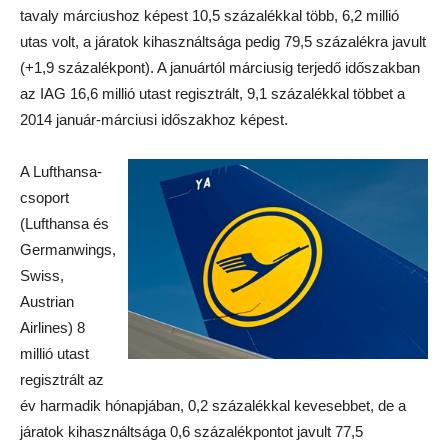
tavaly márciushoz képest 10,5 százalékkal több, 6,2 millió
utas volt, a járatok kihasználtsága pedig 79,5 százalékra javult
(+1,9 százalékpont). A januártól márciusig terjedő időszakban
az IAG 16,6 millió utast regisztrált, 9,1 százalékkal többet a
2014 január-márciusi időszakhoz képest.
A Lufthansa-
csoport
(Lufthansa és
Germanwings,
Swiss,
Austrian
Airlines) 8
millió utast
regisztrált az
év harmadik hónapjában, 0,2 százalékkal kevesebbet, de a
járatok kihasználtsága 0,6 százalékpontot javult 77,5