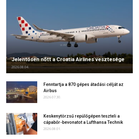
Jelentősen nőtt a Croatia Airlines vesztesége
2026.08.04.
Fenntartja a 870 gépes átadási célját az
Airbus
2026.07.30.
Keskenytörzsű repülőgépen teszteli a
cápabőr-bevonatot a Lufthansa Technik
2026.08.01.