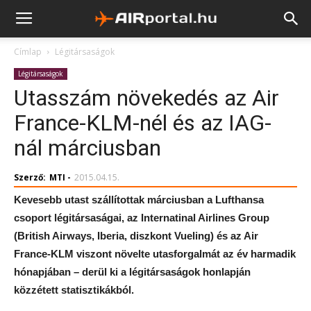
Címlap
Légitársaságok
Légitársaságok
Utasszám növekedés az Air
France-KLM-nél és az IAG-
nál márciusban
Szerző:
MTI
-
2015.04.15.
Kevesebb utast szállítottak márciusban a Lufthansa
csoport légitársaságai, az Internatinal Airlines Group
(British Airways, Iberia, diszkont Vueling) és az Air
France-KLM viszont növelte utasforgalmát az év harmadik
hónapjában – derül ki a légitársaságok honlapján
közzétett statisztikákból.