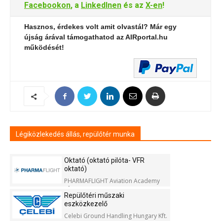
Facebookon
, a
LinkedInen
és az
X-en
!
Hasznos, érdekes volt amit olvastál? Már egy
újság árával támogathatod az AIRportal.hu
működését!
Légiközlekedés állás, repülőtér munka
Oktató (oktató pilóta- VFR
oktató)
PHARMAFLIGHT Aviation Academy
Kft.
Repülőtéri műszaki
eszközkezelő
Celebi Ground Handling Hungary Kft.