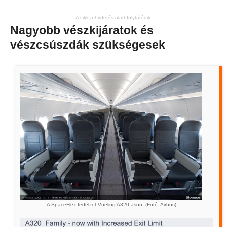
A cikk a hirdetés alatt folytatódik.
Nagyobb vészkijáratok és
vészcsúszdák szükségesek
A SpaceFlex fedélzet Vueling A320-ason. (Fotó: Airbus)