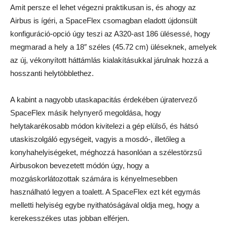
Amit persze el lehet végezni praktikusan is, és ahogy az
Airbus is ígéri, a SpaceFlex csomagban eladott újdonsült
konfiguráció-opció úgy teszi az A320-ast 186 ülésessé, hogy
megmarad a hely a 18″ széles (45.72 cm) üléseknek, amelyek
az új, vékonyított háttámlás kialakításukkal járulnak hozzá a
hosszanti helytöbblethez.
A kabint a nagyobb utaskapacitás érdekében újratervező
SpaceFlex másik helynyerő megoldása, hogy
helytakarékosabb módon kivitelezi a gép elülső, és hátsó
utaskiszolgáló egységeit, vagyis a mosdó-, illetőleg a
konyhahelyiségeket, méghozzá hasonlóan a szélestörzsű
Airbusokon bevezetett módón úgy, hogy a
mozgáskorlátozottak számára is kényelmesebben
használható legyen a toalett. A SpaceFlex ezt két egymás
melletti helyiség egybe nyithatóságával oldja meg, hogy a
kerekesszékes utas jobban elférjen.