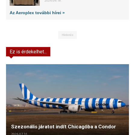
2026.06.18.
Az Aeroplex további hírei »
Hirdetés
Ez is érdekelhet...
Szezonális járatot indít Chicagóba a Condor
2026.07.31.