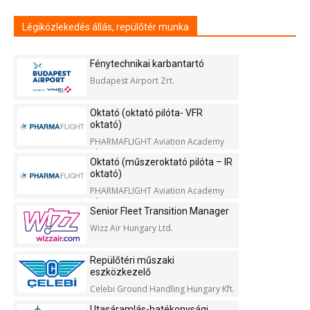
Légiközlekedés állás, repülőtér munka
Fénytechnikai karbantartó
Budapest Airport Zrt.
Oktató (oktató pilóta- VFR
oktató)
PHARMAFLIGHT Aviation Academy
Kft.
Oktató (műszeroktató pilóta – IR
oktató)
PHARMAFLIGHT Aviation Academy
Kft.
Senior Fleet Transition Manager
Wizz Air Hungary Ltd.
Repülőtéri műszaki
eszközkezelő
Celebi Ground Handling Hungary Kft.
Utasáramlás-hatékonysági