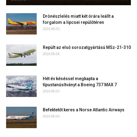
Drónészlelés miatt két órára leállt a
forgalom a lipcsei repülőtéren
2026.08.05.
Repült az első sorozatgyártású MSz-21-310
2026.08.04.
Hét év késéssel megkapta a
típustanúsítványt a Boeing 737 MAX 7
2026.08.03.
Befektetőt keres a Norse Atlantic Airways
2026.08.06.