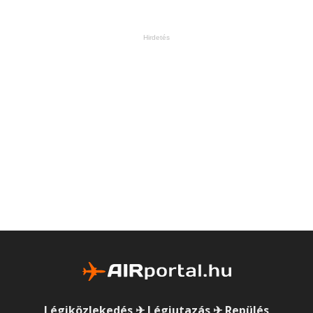
Hirdetés
Légiközlekedés ✈ Légiutazás ✈ Repülés