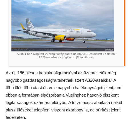
A 2004-ben alapított Vueling flottájában 5 darab A319-es mellett 85 darab
A320-as teljesít szolgálatot. (Fotó: Airbus)
Az új, 186 üléses kabinkonfigurációval az üzemeltetők még
nagyobb gazdaságosságra tehetnek szert A320-asaikkal. A
több ülés több utast és vele nagyobb hatékonyságot jelent, ami
ebben a formában elsősorban a Vuelinghez hasonló diszkont
légitársaságok számára előnyös. A törzs hosszabbítása nélkül
plusz üléseket telepíteni viszont akárhogy is, de sűrítést jelent
fedélzeten.