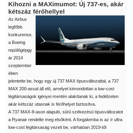
Kihozni a MAXimumot: Új 737-es, akár
kétszáz férőhellyel
Az Airbus
legfőbb
konkurense,
a Boeing
repülőgépgy
ár 2014
szeptember
ében
jelentette be, hogy egy új 737 MAX típusváltozattal, a 737
MAX 200-assal áll elő, amelyet kimondottan a low-cost
légitársaságok igényei mentén alakítanak ki, a fedélzeten
akár kétszáz utasnak is férőhelyet biztosítva.
A 737 MAX-8-ason alapuló, sűrű székezésű típusváltozatot
a Ryanair rendelte meg elsőként. A forgalomba is az ír ultra
low-cost légitársaság vezeti be, várhatóan 2019-től