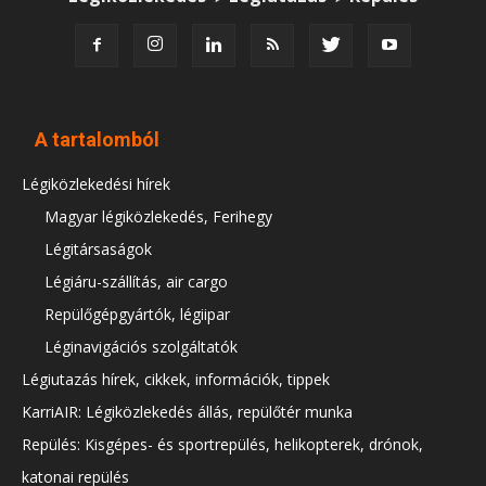
A tartalomból
Légiközlekedési hírek
Magyar légiközlekedés, Ferihegy
Légitársaságok
Légiáru-szállítás, air cargo
Repülőgépgyártók, légiipar
Léginavigációs szolgáltatók
Légiutazás hírek, cikkek, információk, tippek
KarriAIR: Légiközlekedés állás, repülőtér munka
Repülés: Kisgépes- és sportrepülés, helikopterek, drónok,
katonai repülés