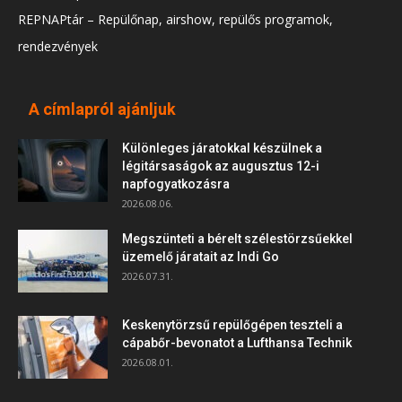
REPNAPtár – Repülőnap, airshow, repülős programok,
rendezvények
A címlapról ajánljuk
Különleges járatokkal készülnek a
légitársaságok az augusztus 12-i
napfogyatkozásra
2026.08.06.
Megszünteti a bérelt szélestörzsűekkel
üzemelő járatait az Indi Go
2026.07.31.
Keskenytörzsű repülőgépen teszteli a
cápabőr-bevonatot a Lufthansa Technik
2026.08.01.