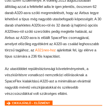
cost üzem szüleménye. A Vueling 2013 augusztusában
állítólag azzal a feltétellel adta le igen jelentős, összesen 62
darab A320-asra szóló megrendelését, hogy az Airbus tegye
lehetővé a típus még nagyobb utasbefogadó képességét. A 30
darab sharkletes A320ceo-ról és 32 darab új hajtómű opciós
A320neo-ról szóló szerződés pedig megtette hatását, az
Airbus az A320-asra is előállt SpaceFlex csomagjával,
amelyet előzőleg egyébként az A320-as család leghosszabb
törzsű tagjához, az
A321neo-hoz
ajánlottak fel, így elérve a
típus számára a 236 fős kapacitást.
Az utastöbblet repülésbiztonsági követelményeinek, a
vészkiűrítésre vonatkozó nemzetközi előírásoknak a
SpaceFlex kialakítású A320-ast a minimálisan elvártnál
nagyobb méretű vészkijáratokkal és szélesebb
vészcsúszdákkal volt szükséges ellátni.
CIKKAJÁNLÓ – ELŐZMÉNY