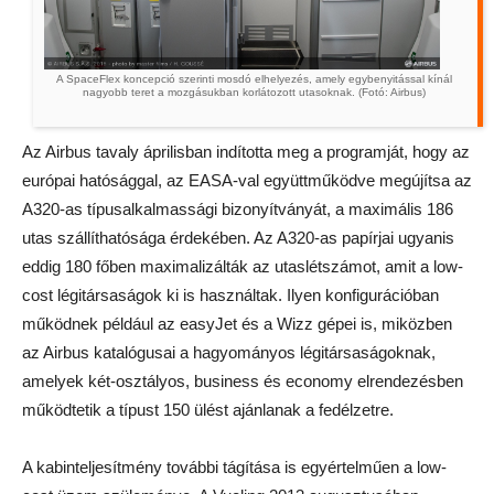
A SpaceFlex koncepció szerinti mosdó elhelyezés, amely egybenyitással kínál
nagyobb teret a mozgásukban korlátozott utasoknak. (Fotó: Airbus)
Az Airbus tavaly áprilisban indította meg a programját, hogy az
európai hatósággal, az EASA-val együttműködve megújítsa az
A320-as típusalkalmassági bizonyítványát, a maximális 186
utas szállíthatósága érdekében. Az A320-as papírjai ugyanis
eddig 180 főben maximalizálták az utaslétszámot, amit a low-
cost légitársaságok ki is használtak. Ilyen konfigurációban
működnek például az easyJet és a Wizz gépei is, miközben
az Airbus katalógusai a hagyományos légitársaságoknak,
amelyek két-osztályos, business és economy elrendezésben
működtetik a típust 150 ülést ajánlanak a fedélzetre.
A kabinteljesítmény további tágítása is egyértelműen a low-