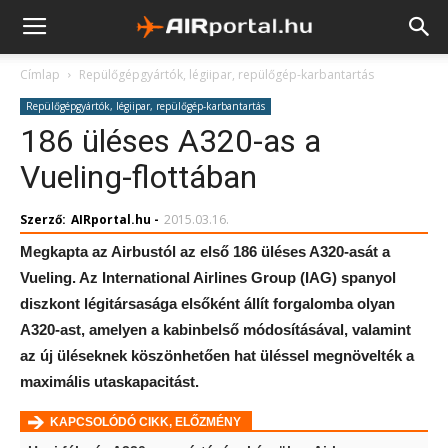
Címlap
Repülőgépgyártók, légiipar, repülőgép-karbantartás
Repülőgépgyártók, légiipar, repülőgép-karbantartás
186 üléses A320-as a
Vueling-flottában
Szerző:
AIRportal.hu
-
2015.03.16.
Megkapta az Airbustól az első 186 üléses A320-asát a
Vueling. Az International Airlines Group (IAG) spanyol
diszkont légitársasága elsőként állít forgalomba olyan
A320-ast, amelyen a kabinbelső módosításával, valamint
az új üléseknek köszönhetően hat üléssel megnövelték a
maximális utaskapacitást.
KAPCSOLÓDÓ CIKK, ELŐZMÉNY