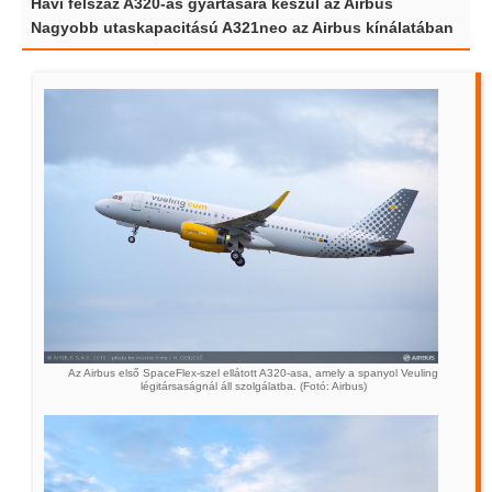
Havi félszáz A320-as gyártására készül az Airbus
Nagyobb utaskapacitású A321neo az Airbus kínálatában
Az Airbus első SpaceFlex-szel ellátott A320-asa, amely a spanyol Veuling
légitársaságnál áll szolgálatba. (Fotó: Airbus)