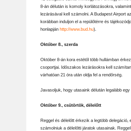
8-án délután is komoly korlátozásokra, valamint
lezárásával kell számolni. A Budapest Airport a
korábban induljon el a repülőtérre és tájékozódjo
honlapján
http://www.bud.hu
).
Október 8., szerda
Október 8-án kora estétől több hullámban érke
csoportjai. Időszakos lezárásokra kell számítani
várhatóan 21 óra után oldja fel a rendőrség.
Javasoljuk, hogy utasaink délután legalább egy
Október 9., csütörtök, délelőtt
Reggel és délelőtt érkezik a legtöbb delegáció, 
számolniuk a délelőtti járatok utasainak. Reggel 