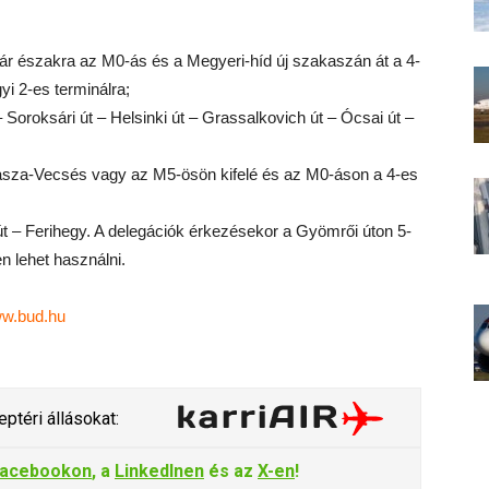
s akár északra az M0-ás és a Megyeri-híd új szakaszán át a 4-
yi 2-es terminálra;
– Soroksári út – Helsinki út – Grassalkovich út – Ócsai út –
szakasza-Vecsés vagy az M5-ösön kifelé és az M0-áson a 4-es
i út – Ferihegy. A delegációk érkezésekor a Gyömrői úton 5-
n lehet használni.
ww.bud.hu
ptéri állásokat:
acebookon
, a
LinkedInen
és az
X-en
!