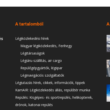
A tartalomból
A
és
Légiközlekedési hírek
Magyar légiközlekedés, Ferihegy
Légitársaságok
Légiáru-szállítás, air cargo
Repülőgépgyártók, légiipar
Léginavigációs szolgáltatók
Légiutazás hírek, cikkek, információk, tippek
KarriAIR: Légiközlekedés állás, repülőtér munka
Repülés: Kisgépes- és sportrepülés, helikopterek,
drónok, katonai repülés