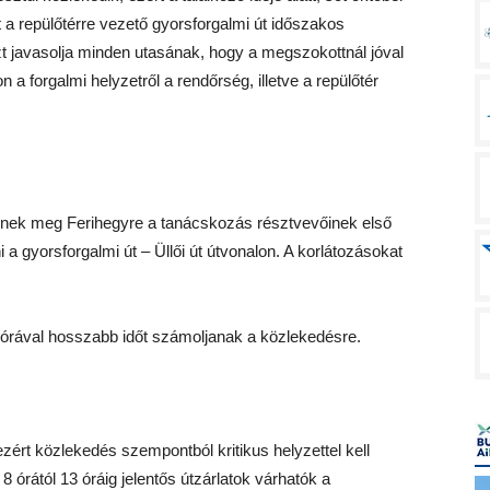
 a repülőtérre vezető gyorsforgalmi út időszakos
zt javasolja minden utasának, hogy a megszokottnál jóval
n a forgalmi helyzetről a rendőrség, illetve a repülőtér
znek meg Ferihegyre a tanácskozás résztvevőinek első
 a gyorsforgalmi út – Üllői út útvonalon. A korlátozásokat
 órával hosszabb időt számoljanak a közlekedésre.
ezért közlekedés szempontból kritikus helyzettel kell
8 órától 13 óráig jelentős útzárlatok várhatók a