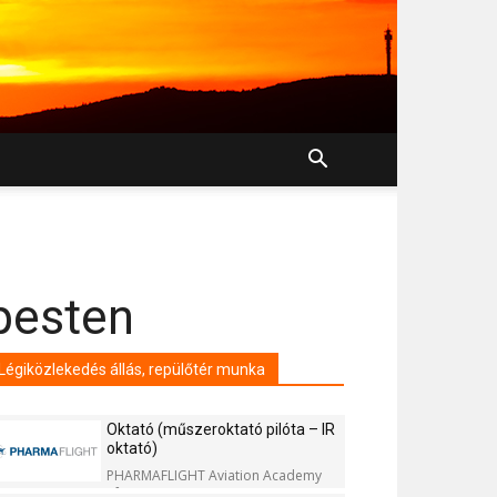
pesten
Légiközlekedés állás, repülőtér munka
Oktató (műszeroktató pilóta – IR
oktató)
PHARMAFLIGHT Aviation Academy
Kft.