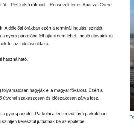
ri út – Pesti alsó rakpart – Roosevelt tér és Apáczai Csere
 A délelőtti órákban ezért a terminál indulási szintjét
és a gyors parkolóba felhajtani nem lehet. Induló utasaink az
ek fel az indulási oldalra.
ül használható.
ig folyamatosan hagyják el a magyar fővárost. Ezért a
zető útvonal szakaszosan és időszakosan zárva lesz.
n a gyorsparkolót. Parkolni a lenti rövid távú parkolóban
To
i szintjén keresztül juthatnak be az épületbe.