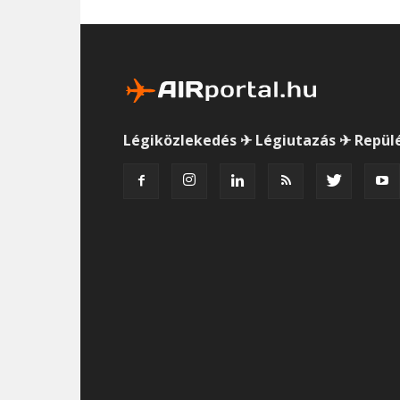
Légiközlekedés ✈ Légiutazás ✈ Repül