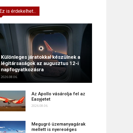
Ez is érdekelhet...
Különleges járatokkal készülnek a
légitársaságok az augusztus 12-i
napfogyatkozásra
2026.08.06.
Az Apollo vásárolja fel az
Easyjetet
2026.08.06.
Megugró üzemanyagárak
mellett is nyereséges