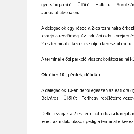
gyorsforgalmi út – Üllői út – Haller u. – Soroksá
János út útvonalon.
A delegációk egy része a 2-es terminálra érkezik.
lezárja a rendőrség. Az indulási oldal karéjára 
2-es terminál érkezési szintjén keresztül mehetn
A terminál előtti parkoló viszont korlátozás nélk
Október 10., péntek, délután
A delegációk 10-én déltől egészen az esti órák
Belváros – Üllői út – Ferihegyi repülőtérre ve
Déltől lezárják a 2-es terminál indulási karéjába
lehet, az induló utasok pedig a terminál érkezés