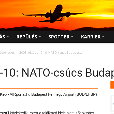
ÁS
REPÜLÉS
SPOTTER
KARRIER
közlekedés
2008. október 9-10: NATO-csúcs Budapesten
9-10: NATO-csúcs Buda
tül közlekedik, ezért a találkozó ideje alatt, sőt október