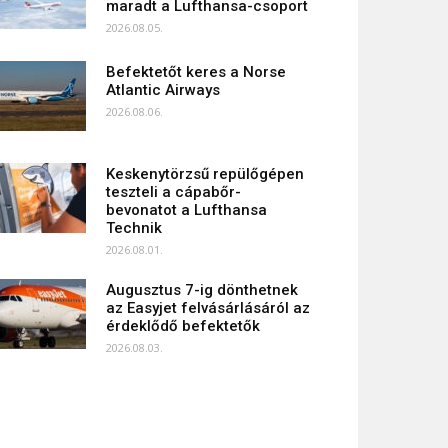
maradt a Lufthansa-csoport
2026.08.05.
Befektetőt keres a Norse
Atlantic Airways
2026.08.06.
Keskenytörzsű repülőgépen
teszteli a cápabőr-
bevonatot a Lufthansa
Technik
2026.08.01.
Augusztus 7-ig dönthetnek
az Easyjet felvásárlásáról az
érdeklődő befektetők
2026.08.03.