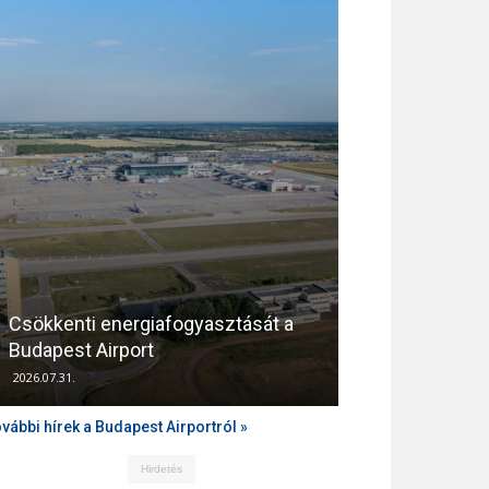
Csökkenti energiafogyasztását a
Támogatja az
Budapest Airport
zajvédelmét a
2026.07.31.
2026.04.10.
vábbi hírek a Budapest Airportról »
Hirdetés