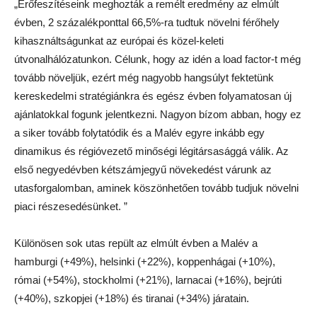
„Erőfeszítéseink meghozták a remélt eredmény az elmúlt
évben, 2 százalékponttal 66,5%-ra tudtuk növelni férőhely
kihasználtságunkat az európai és közel-keleti
útvonalhálózatunkon. Célunk, hogy az idén a load factor-t még
tovább növeljük, ezért még nagyobb hangsúlyt fektetünk
kereskedelmi stratégiánkra és egész évben folyamatosan új
ajánlatokkal fogunk jelentkezni. Nagyon bízom abban, hogy ez
a siker tovább folytatódik és a Malév egyre inkább egy
dinamikus és régióvezető minőségi légitársasággá válik. Az
első negyedévben kétszámjegyű növekedést várunk az
utasforgalomban, aminek köszönhetően tovább tudjuk növelni
piaci részesedésünket. ”
Különösen sok utas repült az elmúlt évben a Malév a
hamburgi (+49%), helsinki (+22%), koppenhágai (+10%),
római (+54%), stockholmi (+21%), larnacai (+16%), bejrúti
(+40%), szkopjei (+18%) és tiranai (+34%) járatain.