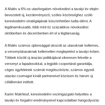
A Malév a 6%-os utasforgalom növekedést a tavalyi év elején
bevezetett új, kezdeményező, széles közönséghez szóló
kereskedelmi stratégiájának köszönhetően tudta elérni. A
legdinamikusabb, több mint tíz százalékos növekedést
októberben és decemberben ért el a légitársaság.
A Malév számos újdonsággal okozott az utasoknak kellemes,
a versenytárasaknak kellemetlen meglepetést a tavalyi évben.
Többek között új árazási politikájával sikeresen felvette a
versenyt a fapadosokkal, a legjobb csoportárat garantálja,
céges ügyfeleinek számát megötszörözte, számos egyedi
utazási csomagot kínált partnereivel közösen és három új
célállomást indított.
Karim Makhlouf, kereskedelmi vezérigazgató-helyettes a
tavalyi év forgalmi eredmányeivel kapcsolatban hangsúlyozta: