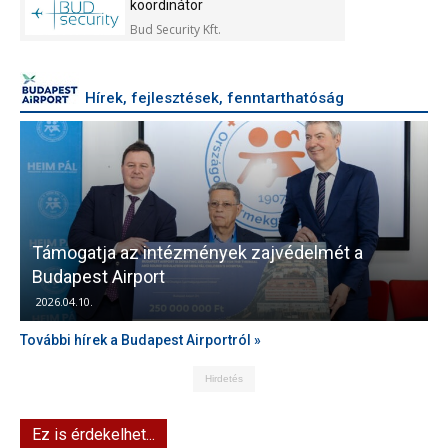
koordinátor
Bud Security Kft.
Hírek, fejlesztések, fenntarthatóság
Támogatja az intézmények zajvédelmét a
V
Budapest Airport
2026.04.10.
További hírek a Budapest Airportról »
Hirdetés
Ez is érdekelhet...