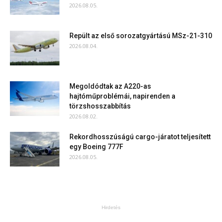
2026.08.05.
Repült az első sorozatgyártású MSz-21-310
2026.08.04.
Megoldódtak az A220-as
hajtóműproblémái, napirenden a
törzshosszabbítás
2026.08.02.
Rekordhosszúságú cargo-járatot teljesített
egy Boeing 777F
2026.08.05.
Hirdetés