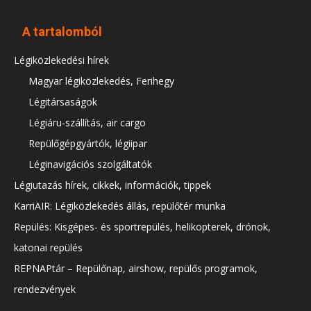
A tartalomból
Légiközlekedési hírek
Magyar légiközlekedés, Ferihegy
Légitársaságok
Légiáru-szállítás, air cargo
Repülőgépgyártók, légiipar
Léginavigációs szolgáltatók
Légiutazás hírek, cikkek, információk, tippek
KarriAIR: Légiközlekedés állás, repülőtér munka
Repülés: Kisgépes- és sportrepülés, helikopterek, drónok,
katonai repülés
REPNAPtár – Repülőnap, airshow, repülős programok,
rendezvények