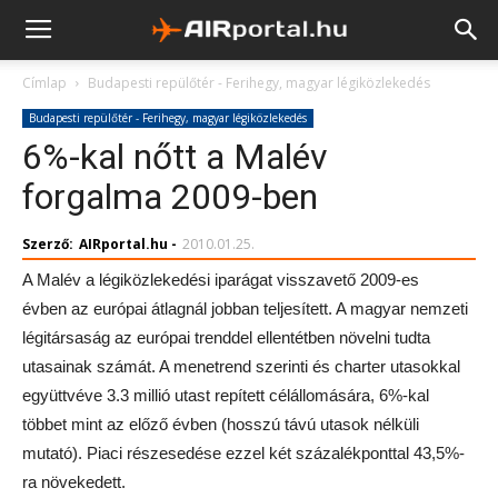
Címlap
Budapesti repülőtér - Ferihegy, magyar légiközlekedés
Budapesti repülőtér - Ferihegy, magyar légiközlekedés
6%-kal nőtt a Malév
forgalma 2009-ben
Szerző:
AIRportal.hu
-
2010.01.25.
A Malév a légiközlekedési iparágat visszavető 2009-es
évben az európai átlagnál jobban teljesített. A magyar nemzeti
légitársaság az európai trenddel ellentétben növelni tudta
utasainak számát. A menetrend szerinti és charter utasokkal
együttvéve 3.3 millió utast repített célállomására, 6%-kal
többet mint az előző évben (hosszú távú utasok nélküli
mutató). Piaci részesedése ezzel két százalékponttal 43,5%-
ra növekedett.