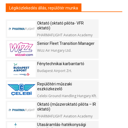
Légiközlekedés állás, repülőtér munka
Oktató (oktató pilóta- VFR
oktató)
PHARMAFLIGHT Aviation Academy
Kft.
Senior Fleet Transition Manager
Wizz Air Hungary Ltd.
Fénytechnikai karbantartó
Budapest Airport Zrt.
Repülőtéri műszaki
eszközkezelő
Celebi Ground Handling Hungary Kft.
Oktató (műszeroktató pilóta – IR
oktató)
PHARMAFLIGHT Aviation Academy
Kft.
Utasáramlás-hatékonysági