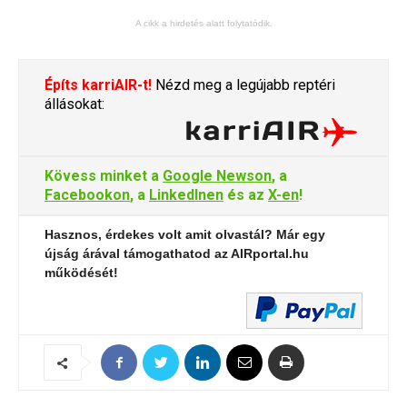
A cikk a hirdetés alatt folytatódik.
Építs karriAIR-t!
Nézd meg a legújabb reptéri
állásokat:
Kövess minket a
Google Newson
, a
Facebookon
, a
LinkedInen
és az
X-en
!
Hasznos, érdekes volt amit olvastál? Már egy
újság árával támogathatod az AIRportal.hu
működését!