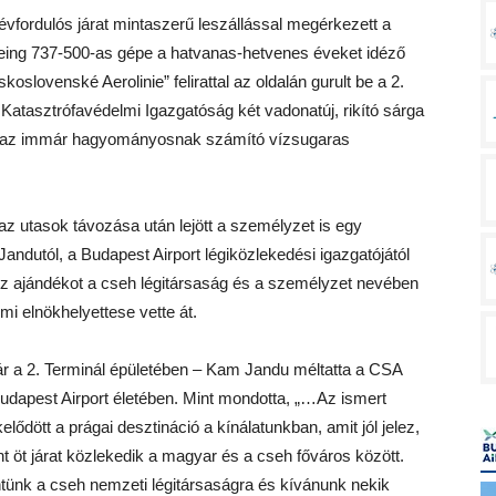
 évfordulós járat mintaszerű leszállással megérkezett a
oeing 737-500-as gépe a hatvanas-hetvenes éveket idéző
koslovenské Aerolinie” felirattal az oldalán gurult be a 2.
i Katasztrófavédelmi Igazgatóság két vadonatúj, rikító sárga
te az immár hagyományosnak számító vízsugaras
 az utasok távozása után lejött a személyzet is egy
ndutól, a Budapest Airport légiközlekedési igazgatójától
. Az ajándékot a cseh légitársaság és a személyzet nevében
i elnökhelyettese vette át.
ár a 2. Terminál épületében – Kam Jandu méltatta a CSA
Budapest Airport életében. Mint mondotta, „…Az ismert
lődött a prágai desztináció a kínálatunkban, amit jól jelez,
öt járat közlekedik a magyar és a cseh főváros között.
intünk a cseh nemzeti légitársaságra és kívánunk nekik