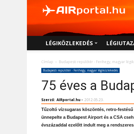
AIRportal.hu
LÉGIKÖZLEKEDÉS
LÉGIUTAZ
Címlap
Budapesti repülőtér - Ferihegy, magyar légi
Budapesti repülőtér - Ferihegy, magyar légiközlekedés
75 éves a Budap
Szerző:
AIRportal.hu
-
2012.05.23.
Tűzoltó vízsugaras köszöntés, retro-festésű
ünnepelte a Budapest Airport és a CSA cse
évszázaddal ezelőtt indult meg a rendszeres