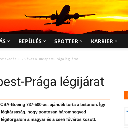
ÁS
REPÜLÉS
SPOTTER
KARRIER
közlekedés
75 éves a Budapest-Prága légijárat
est-Prága légijárat
 CSA-Boeing 737-500-as, ajándék torta a betonon. Így
h légitársaság, hogy pontosan háromnegyed
 légiforgalom a magyar és a cseh főváros között.