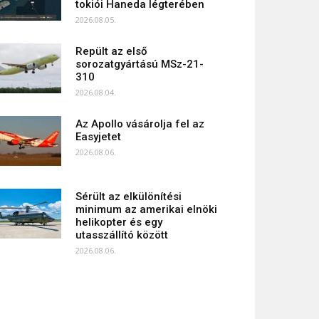
tokiói Haneda légterében
2026.08.05.
Repült az első
sorozatgyártású MSz-21-
310
2026.08.04.
Az Apollo vásárolja fel az
Easyjetet
2026.08.06.
Sérült az elkülönítési
minimum az amerikai elnöki
helikopter és egy
utasszállító között
2026.08.06.