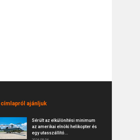
 címlapról ajánljuk
Sérült az elkülönítési minimum
az amerikai elnöki helikopter és
egy utasszállító...
2026.08.06.