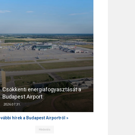
Csökkenti energiafogyasztását a
Támogatja az
Budapest Airport
zajvédelmét a
2026.07.31.
2026.04.10.
vábbi hírek a Budapest Airportról »
Hirdetés