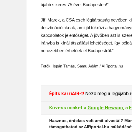
újabb sikeres 75 évet Budapesten!”
Jiři Marek, a CSA cseh légitársaság nevében kif
desztinációinknak, ami jól tükrözi a hagyomá
kapcsolatok jelentőségét. A jövőben azt is sze
irányba is kínál átszállási lehetőséget, így pé
nehezebben érhetőek el Budapestről.”
Fotók: Ispán Tamás, Samu Ádám / AIRportal.hu
Építs karriAIR-t!
Nézd meg a legújabb re
Kövess minket a
Google Newson
, a
F
Hasznos, érdekes volt amit olvastál? Már
támogathatod az AIRportal.hu működésé