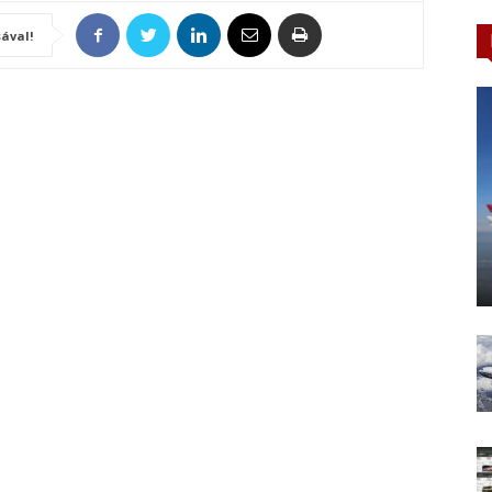
ával!