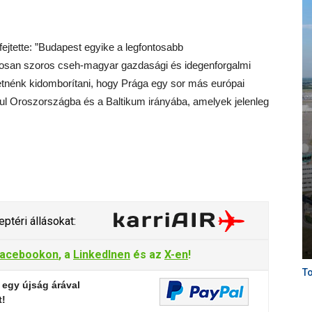
ejtette: ”Budapest egyike a legfontosabb
nyosan szoros cseh-magyar gazdasági és idegenforgalmi
retnénk kidomborítani, hogy Prága egy sor más európai
ldául Oroszországba és a Baltikum irányába, amelyek jelenleg
ptéri állásokat:
acebookon
, a
LinkedInen
és az
X-en
!
To
 egy újság árával
t!