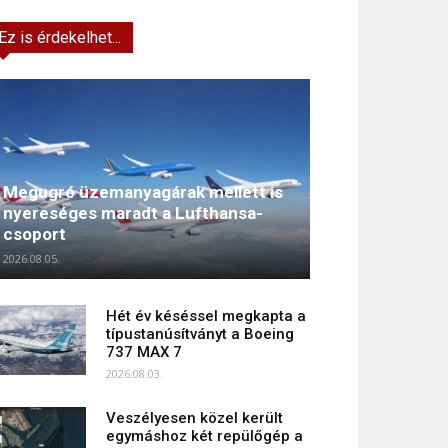
Ez is érdekelhet...
Megugró üzemanyagárak mellett is
nyereséges maradt a Lufthansa-
csoport
2026.08.05.
Hét év késéssel megkapta a
típustanúsítványt a Boeing
737 MAX 7
2026.08.03.
Veszélyesen közel került
egymáshoz két repülőgép a