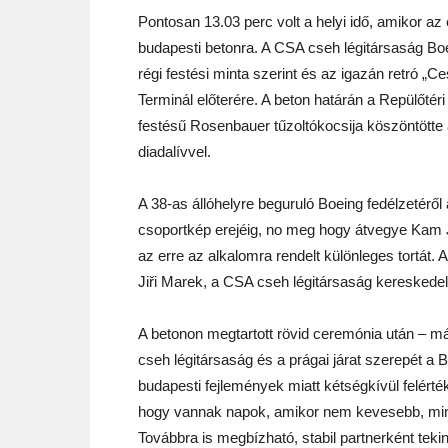
Pontosan 13.03 perc volt a helyi idő, amikor az
budapesti betonra. A CSA cseh légitársaság B
régi festési minta szerint és az igazán retró „Ces
Terminál előterére. A beton határán a Repülőtér
festésű Rosenbauer tűzoltókocsija köszöntöt
diadalívvel.
A 38-as állóhelyre beguruló Boeing fedélzetéről
csoportkép erejéig, no meg hogy átvegye Kam Ja
az erre az alkalomra rendelt különleges tortát
Jiři Marek, a CSA cseh légitársaság kereskedelm
A betonon megtartott rövid ceremónia után – m
cseh légitársaság és a prágai járat szerepét a 
budapesti fejlemények miatt kétségkívül felértéke
hogy vannak napok, amikor nem kevesebb, mint 
Továbbra is megbízható, stabil partnerként tek