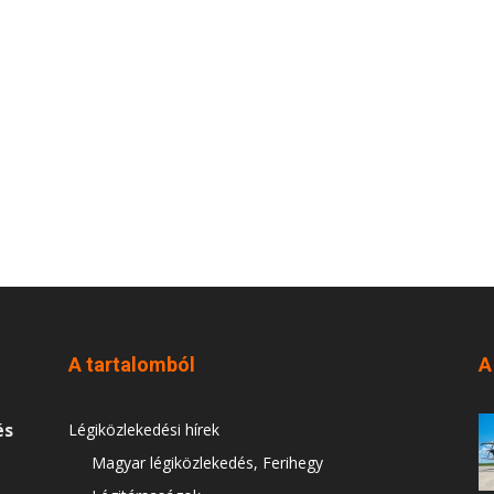
A tartalomból
A
és
Légiközlekedési hírek
Magyar légiközlekedés, Ferihegy