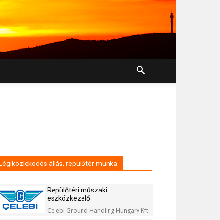
Légiközlekedés állás, repülőtér munka
Repülőtéri műszaki
eszközkezelő
Celebi Ground Handling Hungary Kft.