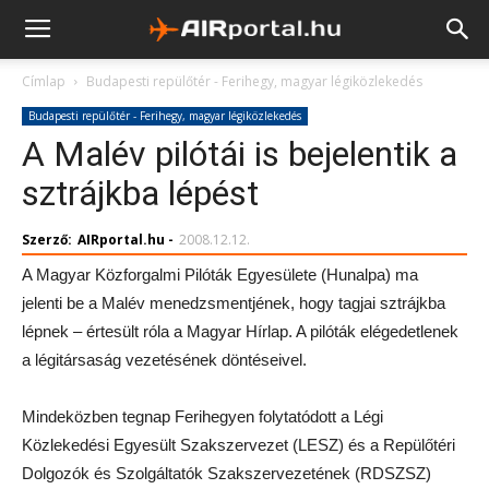
Címlap
Budapesti repülőtér - Ferihegy, magyar légiközlekedés
Budapesti repülőtér - Ferihegy, magyar légiközlekedés
A Malév pilótái is bejelentik a
sztrájkba lépést
Szerző:
AIRportal.hu
-
2008.12.12.
A Magyar Közforgalmi Pilóták Egyesülete (Hunalpa) ma
jelenti be a Malév menedzsmentjének, hogy tagjai sztrájkba
lépnek – értesült róla a Magyar Hírlap. A pilóták elégedetlenek
a légitársaság vezetésének döntéseivel.
Mindeközben tegnap Ferihegyen folytatódott a Légi
Közlekedési Egyesült Szakszervezet (LESZ) és a Repülőtéri
Dolgozók és Szolgáltatók Szakszervezetének (RDSZSZ)