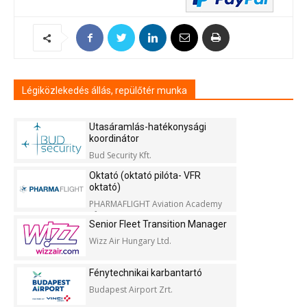
Légiközlekedés állás, repülőtér munka
Utasáramlás-hatékonysági
koordinátor
Bud Security Kft.
Oktató (oktató pilóta- VFR
oktató)
PHARMAFLIGHT Aviation Academy
Kft.
Senior Fleet Transition Manager
Wizz Air Hungary Ltd.
Fénytechnikai karbantartó
Budapest Airport Zrt.