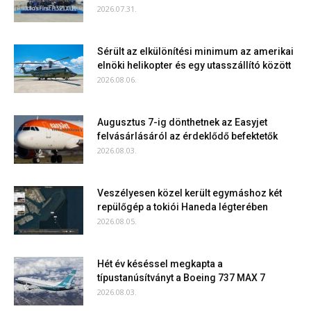
2026.07.31.
Sérült az elkülönítési minimum az amerikai
elnöki helikopter és egy utasszállító között
2026.08.06.
Augusztus 7-ig dönthetnek az Easyjet
felvásárlásáról az érdeklődő befektetők
2026.08.03.
Veszélyesen közel került egymáshoz két
repülőgép a tokiói Haneda légterében
2026.08.05.
Hét év késéssel megkapta a
típustanúsítványt a Boeing 737 MAX 7
2026.08.03.