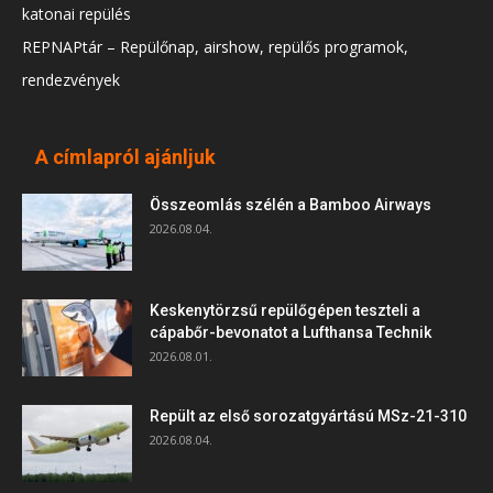
katonai repülés
REPNAPtár – Repülőnap, airshow, repülős programok,
rendezvények
A címlapról ajánljuk
Összeomlás szélén a Bamboo Airways
2026.08.04.
Keskenytörzsű repülőgépen teszteli a
cápabőr-bevonatot a Lufthansa Technik
2026.08.01.
Repült az első sorozatgyártású MSz-21-310
2026.08.04.