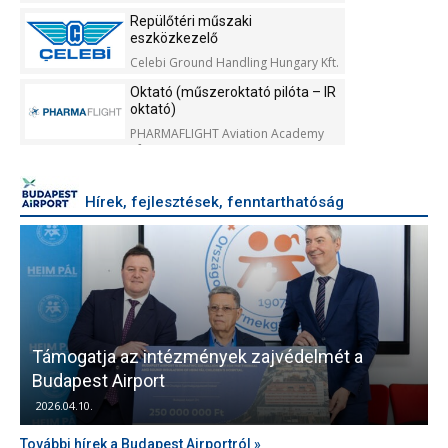
Repülőtéri műszaki
eszközkezelő
Celebi Ground Handling Hungary Kft.
Oktató (műszeroktató pilóta – IR
oktató)
PHARMAFLIGHT Aviation Academy
Kft.
Hírek, fejlesztések, fenntarthatóság
Támogatja az intézmények zajvédelmét a
V
Budapest Airport
2026.04.10.
További hírek a Budapest Airportról »