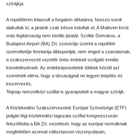
sztrájkja.
A repülőtéren lelassult a forgalom délutánra, hosszú sorok
alakultak ki, a járatok csak késve indultak el. A Maléven kívül
más légitársaság nem törölte járatát. Szollár Domokos, a
Budapest Airport (BA) Zrt. szóvivője szerint a repülőtér
üzemeltetője fenntartja álláspontját, nem enged a zsarolásnak,
a szakszervezeti vezetők önös érdekeit szolgáló irreális
követeléseknek. Az érdekképviseletek többek között azt
szeretnék elérni, hogy a társaságnál ne legyen leépítés és
kiszervezés.
Tegnap nemzetközi szállal is gyarapodott a magyar sztrájk.
A Közlekedési Szakszervezetek Európai Szövetsége (ETF)
polgári légi közlekedési tagozata szófiai kongresszusán
felszólította a BA Zrt. vezetését, hogy az európai normáknak
megfelelően azonnal változtasson viszonyulásán,