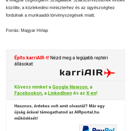
közölte, a közlekedési miniszterhez és az ügyészséghez
fordulnak a munkaadói törvényszegések miatt.
Forrás: Magyar Hírlap
Építs karriAIR-t!
Nézd meg a legújabb reptéri
állásokat:
Kövess minket a
Google Newson
, a
Facebookon
, a
LinkedInen
és az
X-en
!
Hasznos, érdekes volt amit olvastál? Már egy
újság árával támogathatod az AIRportal.hu
működését!