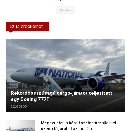
Hirdetés
Ez is érdekelhet...
Rekordhosszúságú cargo-járatot teljesített
egy Boeing 777F
2026.08.05.
Megszünteti a bérelt szélestörzsűekkel
üzemelő járatait az Indi Go