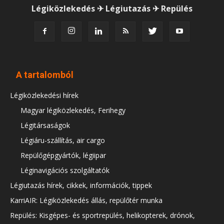
Légiközlekedés ✈ Légiutazás ✈ Repülés
A tartalomból
Légiközlekedési hírek
Magyar légiközlekedés, Ferihegy
Légitársaságok
Légiáru-szállítás, air cargo
Repülőgépgyártók, légiipar
Léginavigációs szolgáltatók
Légiutazás hírek, cikkek, információk, tippek
KarriAIR: Légiközlekedés állás, repülőtér munka
Repülés: Kisgépes- és sportrepülés, helikopterek, drónok,