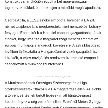
konstruktívan működjön együtt a két magyarországi
tagszervezetükkel, és törekedjen a mielőbbi megállapodásra.
Csorba Attila, a LESZ elnöke elmondta: levélben a BA Zrt.
német tulajdonosát is megkeresték, mert nemzetközi botrány
fenyeget. Ebben kérik a Hochtief csoport igazgatótanácsának
elnökét, hogy utasítsa a magyarországi menedzsmentet az
európai munkajogi standardok követésére. A sztrájkbizottság
levélben tájékoztatta a HungaroControl vezérigazgatóját is,
közölték, a teljes navigációs rendszert üzemeltető csoport is
csatlakozott a munkabeszüntetéshez.
A cikk a hirdetés alatt folytatódik.
A Munkástanácsok Országos Szövetsége és a Liga
Szakszervezetek tiltakozik a BA magatartása ellen. Az előbbi
a törvénysértésnek tartott lépések miatt büntetőeljárást
kezdeményez a cég vezetése ellen. Ezenfelül Metes György,
a Magyar Légiforgalmi Szolgálatok Szakszervezetének elnöke