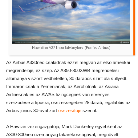
Hawaiian A321neo látványterv. (Forrás: Airbus)
Az Airbus A330neo családnak ezzel megvan az első amerikai
megrendelője, ez szép. Az A350-800XWB megrendelési
állománya viszont védhetetlen, 30 darabos szint alá süllyedt.
Immáron csak a Yemeniának, az Aeroflotnak, az Asiana
Airlinesnak és az AWAS lízingcégnek van érvényes
szerződése a típusra, összességében 28 darab, legalábbis az
Airbus június 30-ával zárt
összesítője
szerint.
A Hawiian vezérigazgatója, Mark Dunkerley egyébként az
A330-800neo üzemanyag takarékosságával, megnövelt