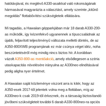
hatótávjával, és meglévő A330-asaikkal való rokonságának
hármasával magyarázta a választást, amely szerinte „kitűnő
megoldás” flottabővítési szükségleteik ellátására.
Mi tagadás, a Hawaiian gépparkjában már 18 darab A330-200-
as működik, így kézenfekvő ugyanennek a típuscsaládnak az
újabb, feljavított teljesítményű változata melletti döntés, de az
A350-800XWB programjának ez már csúnya véget idéz, noha
beszüntetéséről még mindig nincs biztos hír. A korábban
vázolt
A350-800-as mentőakció
, amely elsődlegesen a széria
utaskapacitás növelésére irányulna az A330neo elindításával
pedig aligha nyer értelmet.
A Hawaiian saját közleménye viszont arra is kitér, hogy az
A350-esek 2017-től jelentek volna meg a flottában, míg az
A330neo-k csak 2019-től érkeznek, és a társaság biztosítandó
jövőbeni szükségleteit további 6 darab A330-800neo-ra opciós