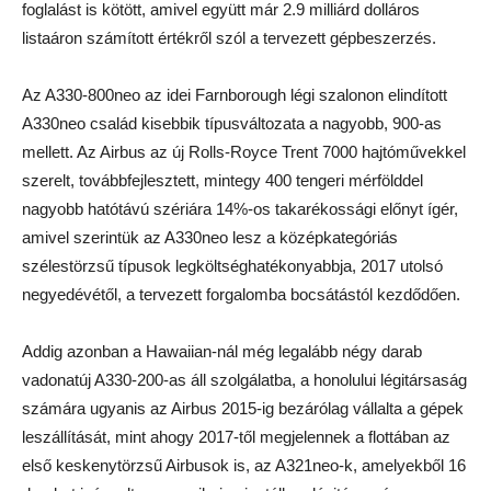
foglalást is kötött, amivel együtt már 2.9 milliárd dolláros
listaáron számított értékről szól a tervezett gépbeszerzés.
Az A330-800neo az idei Farnborough légi szalonon elindított
A330neo család kisebbik típusváltozata a nagyobb, 900-as
mellett. Az Airbus az új Rolls-Royce Trent 7000 hajtóművekkel
szerelt, továbbfejlesztett, mintegy 400 tengeri mérfölddel
nagyobb hatótávú szériára 14%-os takarékossági előnyt ígér,
amivel szerintük az A330neo lesz a középkategóriás
szélestörzsű típusok legköltséghatékonyabbja, 2017 utolsó
negyedévétől, a tervezett forgalomba bocsátástól kezdődően.
Addig azonban a Hawaiian-nál még legalább négy darab
vadonatúj A330-200-as áll szolgálatba, a honolului légitársaság
számára ugyanis az Airbus 2015-ig bezárólag vállalta a gépek
leszállítását, mint ahogy 2017-től megjelennek a flottában az
első keskenytörzsű Airbusok is, az A321neo-k, amelyekből 16