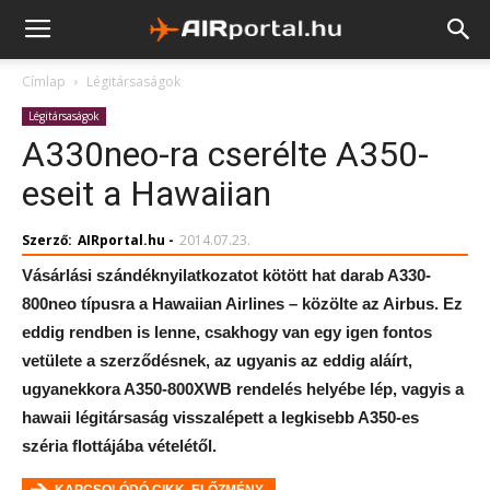
Címlap
Légitársaságok
Légitársaságok
A330neo-ra cserélte A350-
eseit a Hawaiian
Szerző:
AIRportal.hu
-
2014.07.23.
Vásárlási szándéknyilatkozatot kötött hat darab A330-
800neo típusra a Hawaiian Airlines – közölte az Airbus. Ez
eddig rendben is lenne, csakhogy van egy igen fontos
vetülete a szerződésnek, az ugyanis az eddig aláírt,
ugyanekkora A350-800XWB rendelés helyébe lép, vagyis a
hawaii légitársaság visszalépett a legkisebb A350-es
széria flottájába vételétől.