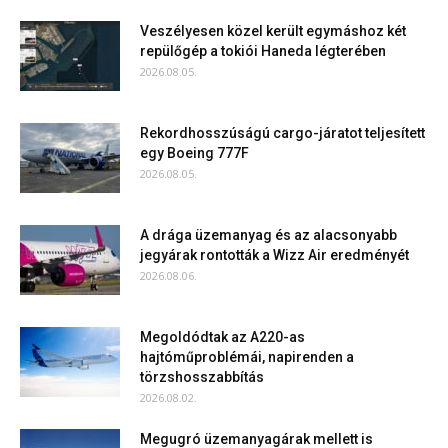
Veszélyesen közel került egymáshoz két
repülőgép a tokiói Haneda légterében
2026.08.05.
Rekordhosszúságú cargo-járatot teljesített
egy Boeing 777F
2026.08.05.
A drága üzemanyag és az alacsonyabb
jegyárak rontották a Wizz Air eredményét
2026.08.06.
Megoldódtak az A220-as
hajtóműproblémái, napirenden a
törzshosszabbítás
2026.08.02.
Megugró üzemanyagárak mellett is