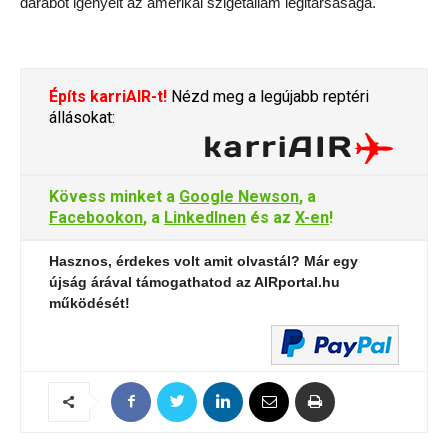
darabot igényelt az amerikai szigetállam légitársasága.
Építs karriAIR-t!
Nézd meg a legújabb reptéri
állásokat:
Kövess minket a
Google Newson
, a
Facebookon
, a
LinkedInen
és az
X-en
!
Hasznos, érdekes volt amit olvastál? Már egy
újság árával támogathatod az AIRportal.hu
működését!