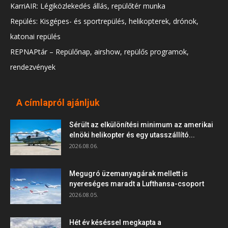
KarriAIR: Légiközlekedés állás, repülőtér munka
Repülés: Kisgépes- és sportrepülés, helikopterek, drónok,
katonai repülés
REPNAPtár – Repülőnap, airshow, repülős programok,
rendezvények
A címlapról ajánljuk
Sérült az elkülönítési minimum az amerikai
elnöki helikopter és egy utasszállító...
2026.08.06.
Megugró üzemanyagárak mellett is
nyereséges maradt a Lufthansa-csoport
2026.08.05.
Hét év késéssel megkapta a