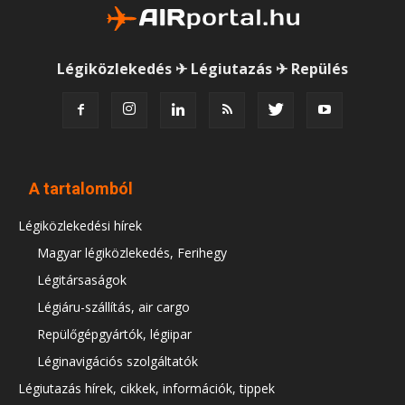
Légiközlekedés ✈ Légiutazás ✈ Repülés
A tartalomból
Légiközlekedési hírek
Magyar légiközlekedés, Ferihegy
Légitársaságok
Légiáru-szállítás, air cargo
Repülőgépgyártók, légiipar
Léginavigációs szolgáltatók
Légiutazás hírek, cikkek, információk, tippek