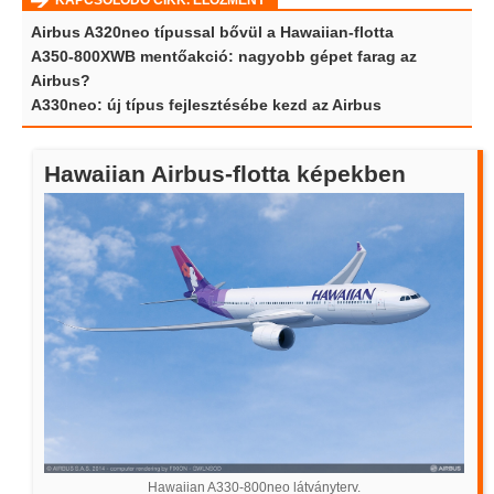
KAPCSOLÓDÓ CIKK. ELŐZMÉNY
Airbus A320neo típussal bővül a Hawaiian-flotta
A350-800XWB mentőakció: nagyobb gépet farag az
Airbus?
A330neo: új típus fejlesztésébe kezd az Airbus
Hawaiian Airbus-flotta képekben
Hawaiian A330-800neo látványterv.