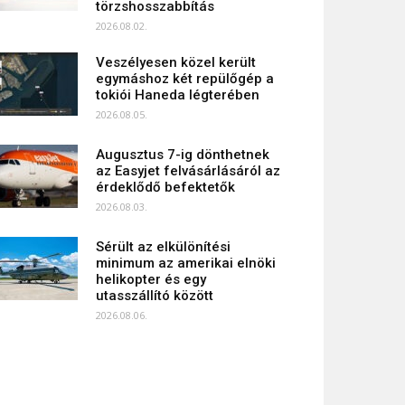
törzshosszabbítás
2026.08.02.
Veszélyesen közel került
egymáshoz két repülőgép a
tokiói Haneda légterében
2026.08.05.
Augusztus 7-ig dönthetnek
az Easyjet felvásárlásáról az
érdeklődő befektetők
2026.08.03.
Sérült az elkülönítési
minimum az amerikai elnöki
helikopter és egy
utasszállító között
2026.08.06.