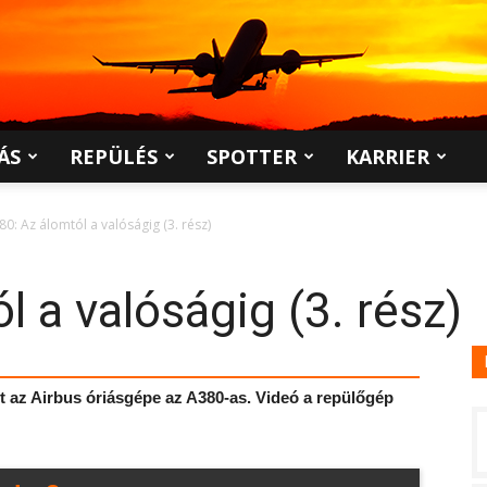
ÁS
REPÜLÉS
SPOTTER
KARRIER
80: Az álomtól a valóságig (3. rész)
 a valóságig (3. rész)
t az Airbus óriásgépe az A380-as. Videó a repülőgép