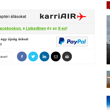
ptéri állásokat:
acebookon
, a
LinkedInen
és az
X-en
!
 egy újság árával
t!
ával!