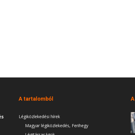
A tartalomból
A
és
Légiközlekedési hírek
Magyar légiközlekedés, Ferihegy
Légitársaságok