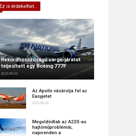
Ez is érdekelhet...
Rekordhosszúságú cargo-járatot
teljesített egy Boeing 777F
2026.08.05.
Az Apollo vásárolja fel az
Easyjetet
2026.08.06.
Megoldódtak az A220-as
hajtóműproblémái,
napirenden a