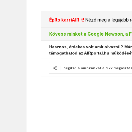
Építs karriAIR-t!
Nézd meg a legújabb re
Kövess minket a
Google Newson
, a
F
Hasznos, érdekes volt amit olvastál? Már
támogathatod az AIRportal.hu működésé
Segítsd a munkánkat a cikk megosztás