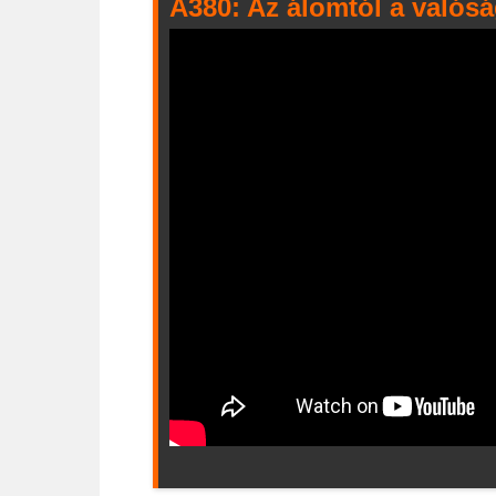
A380: Az álomtól a valósá