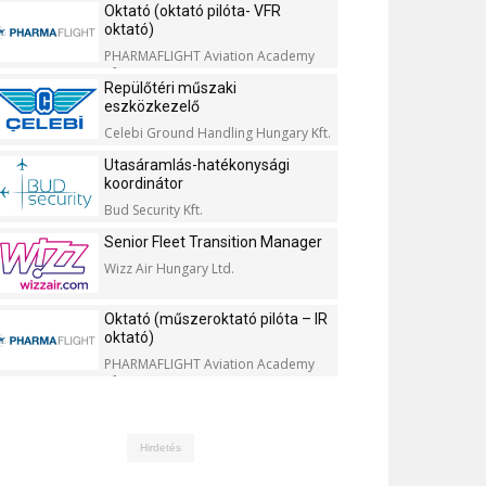
Oktató (oktató pilóta- VFR
oktató)
PHARMAFLIGHT Aviation Academy
Kft.
Repülőtéri műszaki
eszközkezelő
Celebi Ground Handling Hungary Kft.
Utasáramlás-hatékonysági
koordinátor
Bud Security Kft.
Senior Fleet Transition Manager
Wizz Air Hungary Ltd.
Oktató (műszeroktató pilóta – IR
oktató)
PHARMAFLIGHT Aviation Academy
Kft.
Hirdetés