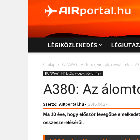
AIRportal.hu
LÉGIKÖZLEKEDÉS
LÉGIUTAZ
Címlap
RUNWAY - Hírfotók, videók, rövidhírek
A3
RUNWAY - Hírfotók, videók, rövidhírek
A380: Az álomtól
Szerző:
AIRportal.hu
-
2015.04.27.
Ma 10 éve, hogy először levegőbe emelkedet
összeszereléséről.