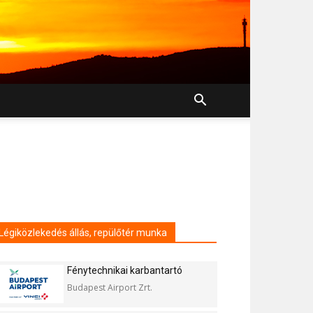
Légiközlekedés állás, repülőtér munka
Fénytechnikai karbantartó
Budapest Airport Zrt.