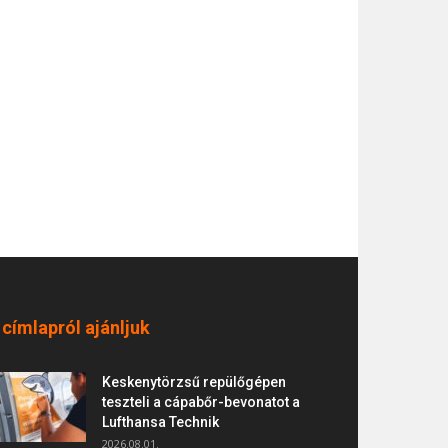
 címlapról ajánljuk
Keskenytörzsű repülőgépen
teszteli a cápabőr-bevonatot a
Lufthansa Technik
2026.08.01.