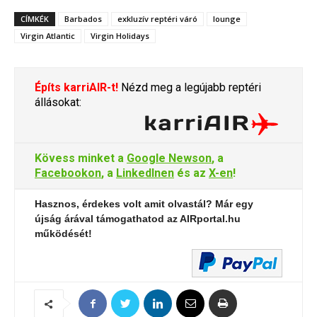
CÍMKÉK
Barbados
exkluzív reptéri váró
lounge
Virgin Atlantic
Virgin Holidays
Építs karriAIR-t!
Nézd meg a legújabb reptéri
állásokat:
Kövess minket a
Google Newson
, a
Facebookon
, a
LinkedInen
és az
X-en
!
Hasznos, érdekes volt amit olvastál? Már egy
újság árával támogathatod az AIRportal.hu
működését!