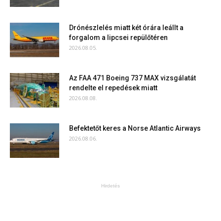
Drónészlelés miatt két órára leállt a
forgalom a lipcsei repülőtéren
2026.08.05.
Az FAA 471 Boeing 737 MAX vizsgálatát
rendelte el repedések miatt
2026.08.08.
Befektetőt keres a Norse Atlantic Airways
2026.08.06.
Hirdetés