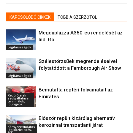
KAPCSOLÓDÓ CIKKEK
TÖBB A SZERZŐTŐL
Megduplázza A350-es rendelését az
Indi Go
Légitársaságok
Szélestörzsűek megrendeléseivel
folytatódott a Farnborough Air Show
Légitársaságok
Bemutatta reptéri folyamatait az
Repülőterek
Emirates
szolgáltatásai:
terminálok,
loungeok
Először repült kizárólag alternatív
kerozinnal transzatlanti járat
Környezettudatos
légiközlekedés,
ESG