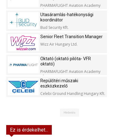
PHARMAFLIGHT Aviation Academy
Kft.
Utasáramlás-hatékonysági
koordinátor
Bud Security Kft.
Senior Fleet Transition Manager
Wizz Air Hungary Ltd.
Oktató (oktató pilóta- VFR
oktató)
PHARMAFLIGHT Aviation Academy
Kft.
Repülőtéri műszaki
eszközkezelő
Celebi Ground Handling Hungary Kft.
Hirdetés
Ez is érdekelhet...