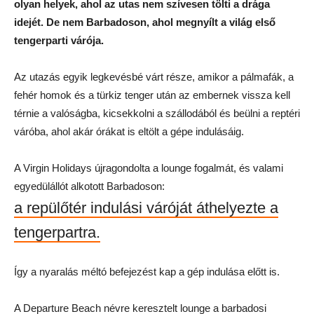
olyan helyek, ahol az utas nem szívesen tölti a drága
idejét. De nem Barbadoson, ahol megnyílt a világ első
tengerparti várója.
Az utazás egyik legkevésbé várt része, amikor a pálmafák, a
fehér homok és a türkiz tenger után az embernek vissza kell
térnie a valóságba, kicsekkolni a szállodából és beülni a reptéri
váróba, ahol akár órákat is eltölt a gépe indulásáig.
A Virgin Holidays újragondolta a lounge fogalmát, és valami
egyedülállót alkotott Barbadoson:
a repülőtér indulási váróját áthelyezte a
tengerpartra.
Így a nyaralás méltó befejezést kap a gép indulása előtt is.
A Departure Beach névre keresztelt lounge a barbadosi