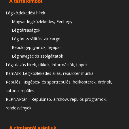
A tartalomból
Légiközlekedési hírek
Magyar légiközlekedés, Ferihegy
Légitársaságok
Légiáru-szállítás, air cargo
Repülőgépgyártók, légiipar
Léginavigációs szolgáltatók
Légiutazás hírek, cikkek, információk, tippek
KarriAIR: Légiközlekedés állás, repülőtér munka
Repülés: Kisgépes- és sportrepülés, helikopterek, drónok,
katonai repülés
REPNAPtár – Repülőnap, airshow, repülős programok,
rendezvények
A címlapról ajánljuk