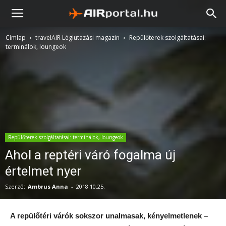
Címlap
travelAIR Légiutazási magazin
Repülőterek szolgáltatásai:
terminálok, loungeok
Repülőterek szolgáltatásai: terminálok, loungeok
Ahol a reptéri váró fogalma új
értelmet nyer
Szerző:
Ambrus Anna
-
2018.10.25.
A repülőtéri várók sokszor unalmasak, kényelmetlenek –