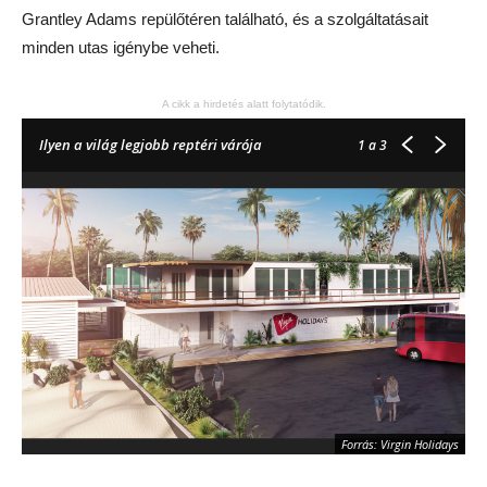
Grantley Adams repülőtéren található, és a szolgáltatásait
minden utas igénybe veheti.
A cikk a hirdetés alatt folytatódik.
Ilyen a világ legjobb reptéri várója
1
a 3
Forrás: Virgin Holidays