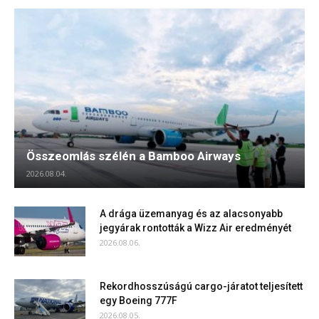
Összeomlás szélén a Bamboo Airways
2026.08.04.
A drága üzemanyag és az alacsonyabb
jegyárak rontották a Wizz Air eredményét
2026.08.06.
Rekordhosszúságú cargo-járatot teljesített
egy Boeing 777F
2026.08.05.