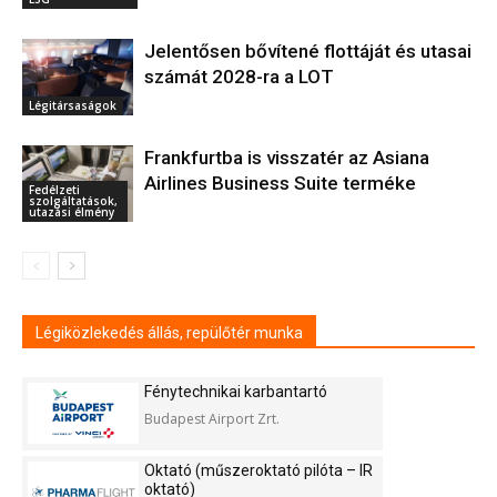
Jelentősen bővítené flottáját és utasai
számát 2028-ra a LOT
Légitársaságok
Frankfurtba is visszatér az Asiana
Airlines Business Suite terméke
Fedélzeti
szolgáltatások,
utazási élmény
Légiközlekedés állás, repülőtér munka
Fénytechnikai karbantartó
Budapest Airport Zrt.
Oktató (műszeroktató pilóta – IR
oktató)