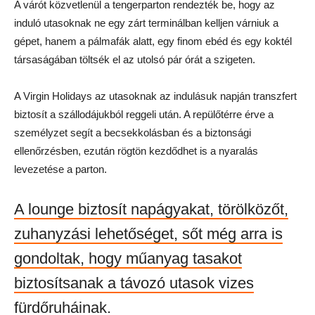
A várót közvetlenül a tengerparton rendezték be, hogy az
induló utasoknak ne egy zárt terminálban kelljen várniuk a
gépet, hanem a pálmafák alatt, egy finom ebéd és egy koktél
társaságában töltsék el az utolsó pár órát a szigeten.
A Virgin Holidays az utasoknak az indulásuk napján transzfert
biztosít a szállodájukból reggeli után. A repülőtérre érve a
személyzet segít a becsekkolásban és a biztonsági
ellenőrzésben, ezután rögtön kezdődhet is a nyaralás
levezetése a parton.
A lounge biztosít napágyakat, törölközőt,
zuhanyzási lehetőséget, sőt még arra is
gondoltak, hogy műanyag tasakot
biztosítsanak a távozó utasok vizes
fürdőruháinak.