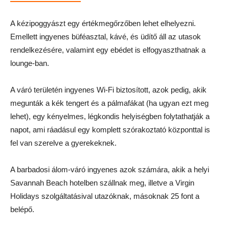
A kézipoggyászt egy értékmegőrzőben lehet elhelyezni.
Emellett ingyenes büféasztal, kávé, és üdítő áll az utasok
rendelkezésére, valamint egy ebédet is elfogyaszthatnak a
lounge-ban.
A váró területén ingyenes Wi-Fi biztosított, azok pedig, akik
megunták a kék tengert és a pálmafákat (ha ugyan ezt meg
lehet), egy kényelmes, légkondis helyiségben folytathatják a
napot, ami ráadásul egy komplett szórakoztató központtal is
fel van szerelve a gyerekeknek.
A barbadosi álom-váró ingyenes azok számára, akik a helyi
Savannah Beach hotelben szállnak meg, illetve a Virgin
Holidays szolgáltatásival utazóknak, másoknak 25 font a
belépő.