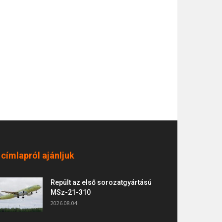
 címlapról ajánljuk
Repült az első sorozatgyártású
MSz-21-310
2026.08.04.