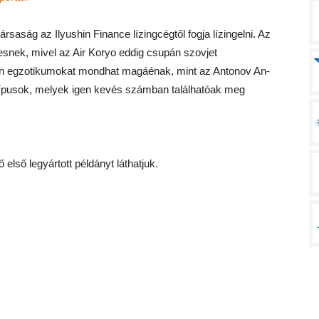
ársaság az Ilyushin Finance lízingcégtől fogja lízingelni. Az
esnek, mivel az Air Koryo eddig csupán szovjet
lyan egzotikumokat mondhat magáénak, mint az Antonov An-
s típusok, melyek igen kevés számban találhatóak meg
 első legyártott példányt láthatjuk.