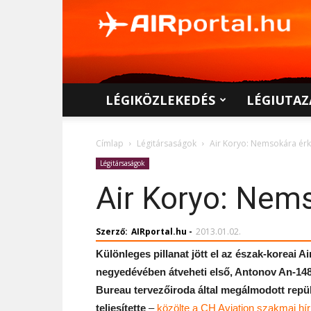
AIRportal.hu
LÉGIKÖZLEKEDÉS
LÉGIUTAZ
Címlap
Légitársaságok
Air Koryo: Nemsokára érk
Légitársaságok
Air Koryo: Nems
Szerző:
AIRportal.hu
-
2013.01.02.
Különleges pillanat jött el az észak-koreai A
negyedévében átveheti első, Antonov An-148
Bureau tervezőiroda által megálmodott repü
teljesítette
–
közölte a CH Aviation szakmai hírp