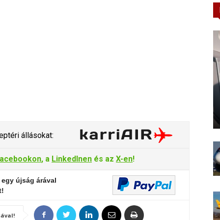
ptéri állásokat:
acebookon
, a
LinkedInen
és az
X-en
!
 egy újság árával
t!
ával!