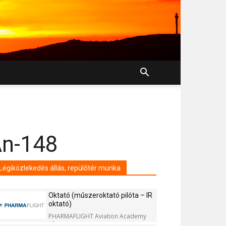
An-148
Légiközlekedés állás, repülőtér munka
Oktató (műszeroktató pilóta – IR
oktató)
PHARMAFLIGHT Aviation Academy
Kft.