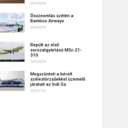
2026.08.05.
Összeomlás szélén a
Bamboo Airways
2026.08.04.
Repült az első
sorozatgyártású MSz-21-
310
2026.08.04.
Megszünteti a bérelt
szélestörzsűekkel üzemelő
járatait az Indi Go
2026.07.31.