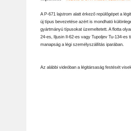
A P-671 lajstrom alatt érkező repülőgépet a légit
új típus bevezetése azért is mondható különleg
gyártmányú típusokat üzemeltetett. A flotta o
24-es, Iljusin Il-62-es vagy Tupoljev Tu-134-e
manapság a légi személyszállítás iparában.
Az alábbi videóban a légitársaság festését viselő