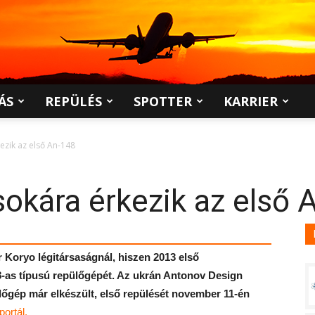
ÁS
REPÜLÉS
SPOTTER
KARRIER
ezik az első An-148
okára érkezik az első 
ir Koryo légitársaságnál, hiszen 2013 első
-as típusú repülőgépét. Az ukrán Antonov Design
lőgép már elkészült, első repülését november 11-én
ortál.