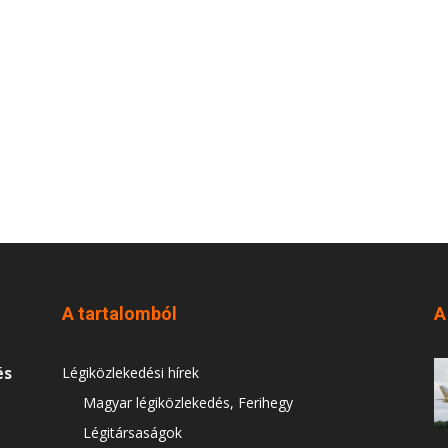
A tartalomból
A
és
Légiközlekedési hírek
Magyar légiközlekedés, Ferihegy
Légitársaságok