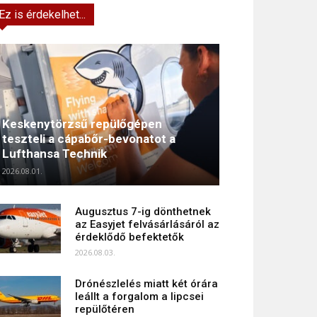
Ez is érdekelhet...
Keskenytörzsű repülőgépen
teszteli a cápabőr-bevonatot a
Lufthansa Technik
2026.08.01.
Augusztus 7-ig dönthetnek
az Easyjet felvásárlásáról az
érdeklődő befektetők
2026.08.03.
Drónészlelés miatt két órára
leállt a forgalom a lipcsei
repülőtéren