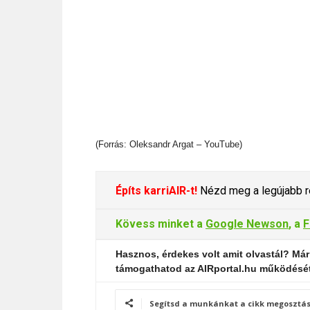
(Forrás: Oleksandr Argat – YouTube)
Építs karriAIR-t!
Nézd meg a legújabb re
Kövess minket a
Google Newson
, a
F
Hasznos, érdekes volt amit olvastál? Már
támogathatod az AIRportal.hu működésé
Segítsd a munkánkat a cikk megosztás