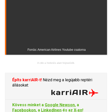
Forrás: American Airlines Youtube csatorna
A cikk a hirdetés alatt folytatódik.
Építs karriAIR-t!
Nézd meg a legújabb reptéri
állásokat:
Kövess minket a
Google Newson
, a
Facebookon
, a
LinkedInen
és az
X-en
!