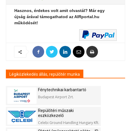
Hasznos, érdekes volt amit olvastál? Már egy
újság árával támogathatod az AIRportal.hu
működését!
Légiközlekedés állás, repülőtér munka
Fénytechnikai karbantartó
Budapest Airport Zrt.
Repülőtéri műszaki
eszközkezelő
Celebi Ground Handling Hungary Kft.