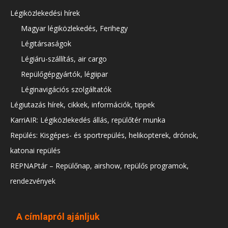
Légiközlekedési hírek
Magyar légiközlekedés, Ferihegy
Légitársaságok
Légiáru-szállítás, air cargo
Repülőgépgyártók, légiipar
Léginavigációs szolgáltatók
Légiutazás hírek, cikkek, információk, tippek
KarriAIR: Légiközlekedés állás, repülőtér munka
Repülés: Kisgépes- és sportrepülés, helikopterek, drónok,
katonai repülés
REPNAPtár – Repülőnap, airshow, repülős programok,
rendezvények
A címlapról ajánljuk