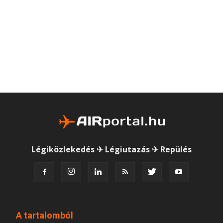
Légiközlekedés ✈ Légiutazás ✈ Repülés
A tartalomból