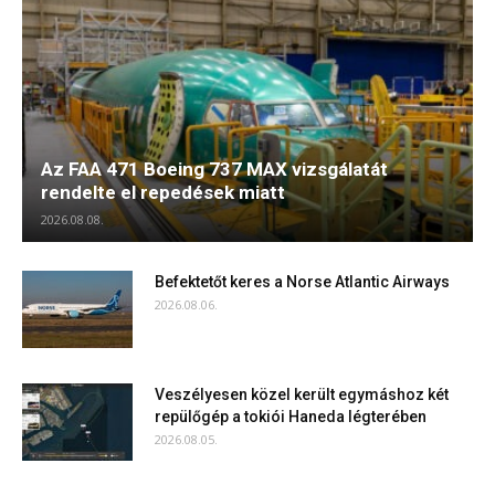
Az FAA 471 Boeing 737 MAX vizsgálatát
rendelte el repedések miatt
2026.08.08.
Befektetőt keres a Norse Atlantic Airways
2026.08.06.
Veszélyesen közel került egymáshoz két
repülőgép a tokiói Haneda légterében
2026.08.05.