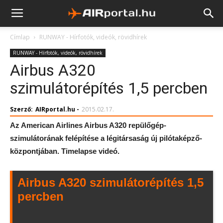
Címlap
RUNWAY - Hírfotók, videók, rövidhírek
RUNWAY - Hírfotók, videók, rövidhírek
Airbus A320
szimulátorépítés 1,5 percben
Szerző:
AIRportal.hu
-
2015.02.17.
Az American Airlines Airbus A320 repülőgép-
szimulátorának felépítése a légitársaság új pilótaképző-
központjában. Timelapse videó.
Airbus A320 szimulátorépítés 1,5
percben